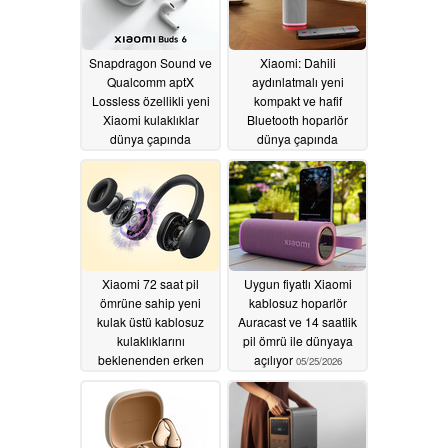
Snapdragon Sound ve
Xiaomi: Dahili
Qualcomm aptX
aydınlatmalı yeni
Lossless özellikli yeni
kompakt ve hafif
Xiaomi kulaklıklar
Bluetooth hoparlör
dünya çapında
dünya çapında
piyasaya sürülüyor
piyasaya sürülüyor
05/27/2026
05/27/2026
Xiaomi 72 saat pil
Uygun fiyatlı Xiaomi
ömrüne sahip yeni
kablosuz hoparlör
kulak üstü kablosuz
Auracast ve 14 saatlik
kulaklıklarını
pil ömrü ile dünyaya
beklenenden erken
açılıyor
05/25/2026
piyasaya sürdü
05/26/2026