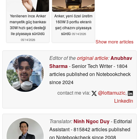
Yenilenen ince Anker
Anker, yeni özel üretim
manyetik güç bankası
160W 3 portlu ekranlı
30W hızlı şarj desteği
şarj cihazını piyasaya
ile piyasaya sürüldü
sürdü
05/14/2026
05/14/2026
Show more articles
Editor of the
original article
:
Anubhav
Sharma
- Senior Tech Writer
- 1804
articles published on Notebookcheck
since 2024
contact me via:
@lottamuzic
,
LinkedIn
Translator:
Ninh Ngoc Duy
- Editorial
Assistant
- 815842 articles published
on Notebookcheck
since 2008