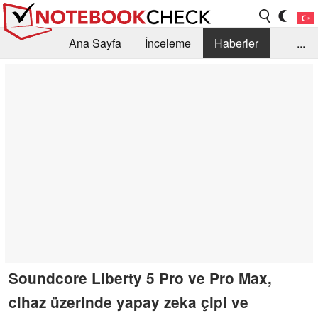
Ana Sayfa
İnceleme
Haberler
...
Öneri /SSS
Kütüphane
Satın Alma Rehberi
Arama
İletişim
Soundcore Liberty 5 Pro ve Pro Max,
cihaz üzerinde yapay zeka çipi ve