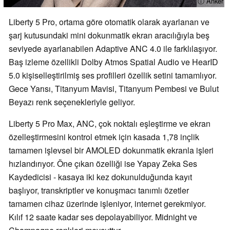
ⓘ Anker
Liberty 5 Pro, ortama göre otomatik olarak ayarlanan ve
şarj kutusundaki mini dokunmatik ekran aracılığıyla beş
seviyede ayarlanabilen Adaptive ANC 4.0 ile farklılaşıyor.
Baş izleme özellikli Dolby Atmos Spatial Audio ve HearID
5.0 kişiselleştirilmiş ses profilleri özellik setini tamamlıyor.
Gece Yarısı, Titanyum Mavisi, Titanyum Pembesi ve Bulut
Beyazı renk seçenekleriyle geliyor.
Liberty 5 Pro Max, ANC, çok noktalı eşleştirme ve ekran
özelleştirmesini kontrol etmek için kasada 1,78 inçlik
tamamen işlevsel bir AMOLED dokunmatik ekranla işleri
hızlandırıyor. Öne çıkan özelliği ise Yapay Zeka Ses
Kaydedicisi - kasaya iki kez dokunulduğunda kayıt
başlıyor, transkriptler ve konuşmacı tanımlı özetler
tamamen cihaz üzerinde işleniyor, internet gerekmiyor.
Kılıf 12 saate kadar ses depolayabiliyor. Midnight ve