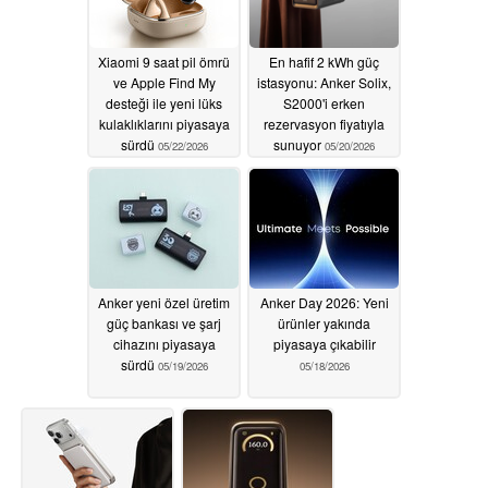
Xiaomi 9 saat pil ömrü
En hafif 2 kWh güç
ve Apple Find My
istasyonu: Anker Solix,
desteği ile yeni lüks
S2000'i erken
kulaklıklarını piyasaya
rezervasyon fiyatıyla
sürdü
sunuyor
05/22/2026
05/20/2026
Anker yeni özel üretim
Anker Day 2026: Yeni
güç bankası ve şarj
ürünler yakında
cihazını piyasaya
piyasaya çıkabilir
sürdü
05/19/2026
05/18/2026