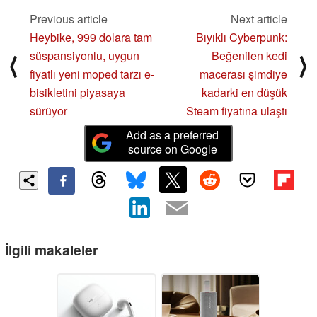
Previous article
Next article
Heybike, 999 dolara tam
Bıyıklı Cyberpunk:
süspansiyonlu, uygun
Beğenilen kedi
⟨
⟩
fiyatlı yeni moped tarzı e-
macerası şimdiye
bisikletini piyasaya
kadarki en düşük
sürüyor
Steam fiyatına ulaştı
Add as a preferred
source on Google
İlgili makaleler