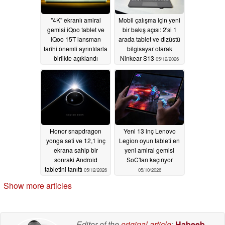
"4K" ekranlı amiral
Mobil çalışma için yeni
gemisi iQoo tablet ve
bir bakış açısı: 2'si 1
iQoo 15T lansman
arada tablet ve dizüstü
tarihi önemli ayrıntılarla
bilgisayar olarak
birlikte açıklandı
Ninkear S13
05/12/2026
05/14/2026
Honor snapdragon
Yeni 13 inç Lenovo
yonga seti ve 12,1 inç
Legion oyun tableti en
ekrana sahip bir
yeni amiral gemisi
sonraki Android
SoC'ları kaçırıyor
tabletini tanıttı
05/12/2026
05/10/2026
Show more articles
Editor of the
original article
:
Habeeb