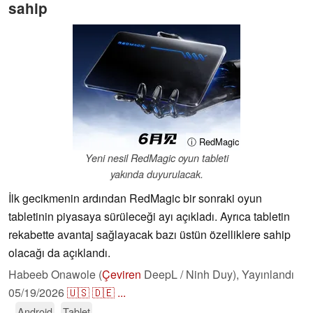
sahip
ⓘ RedMagic
Yeni nesil RedMagic oyun tableti
yakında duyurulacak.
İlk gecikmenin ardından RedMagic bir sonraki oyun
tabletinin piyasaya sürüleceği ayı açıkladı. Ayrıca tabletin
rekabette avantaj sağlayacak bazı üstün özelliklere sahip
olacağı da açıklandı.
Habeeb Onawole (
Çeviren
DeepL / Ninh Duy),
Yayınlandı
05/19/2026
🇺🇸
🇩🇪
...
Android
Tablet