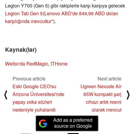
Legion Y700 (Gen 5) gibi rakiplerle karşı karşıya gelecek
Legion Tab Gen 5
(Lenovo ABD'de 849,99 ABD doları
karşılığında mevcuttur
).
Kaynak(lar)
Weibo'da RedMagic
,
ITHome
Previous article
Next article
Eski Google CEO'su
Ugreen Nexode Air
⟨
⟩
Arizona Üniversitesi'nde
65W kompakt şarj
yapay zeka sözleri
cihazı artık resmi
nedeniyle yuhalandı
olarak mevcut
Add as a preferred
source on Google