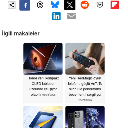
İlgili makaleler
Honor yeni kompakt
Yeni RedMagic oyun
OLED tabletler
telefonu güçlü AnTuTu
üzerinde çalışıyor
skoru ile performans
olabilir
becerilerini sergiliyor
06/04/2026
05/21/2026