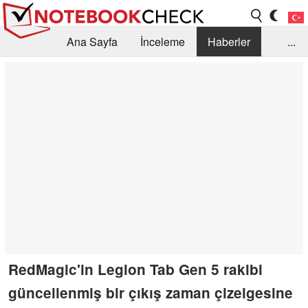
Ana Sayfa
İnceleme
Haberler
...
Öneri /SSS
Kütüphane
Satın Alma Rehberi
Arama
İletişim
RedMagic'in Legion Tab Gen 5 rakibi
güncellenmiş bir çıkış zaman çizelgesine