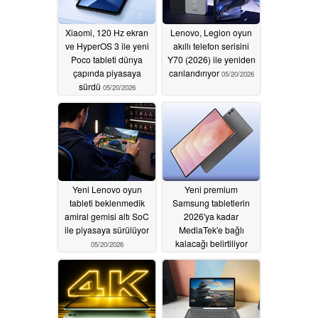
Xiaomi, 120 Hz ekran
Lenovo, Legion oyun
ve HyperOS 3 ile yeni
akıllı telefon serisini
Poco tableti dünya
Y70 (2026) ile yeniden
çapında piyasaya
canlandırıyor
05/20/2026
sürdü
05/20/2026
Yeni Lenovo oyun
Yeni premium
tableti beklenmedik
Samsung tabletlerin
amiral gemisi altı SoC
2026'ya kadar
ile piyasaya sürülüyor
MediaTek'e bağlı
kalacağı belirtiliyor
05/20/2026
05/14/2026