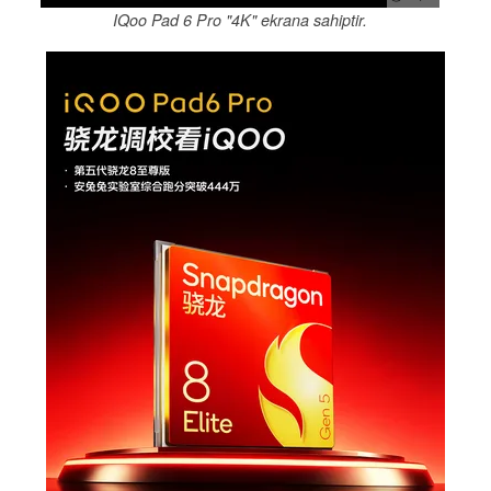
IQoo Pad 6 Pro "4K" ekrana sahiptir.