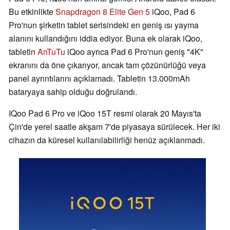
Bu etkinlikte
Snapdragon 8 Elite Gen 5
iQoo, Pad 6
Pro'nun şirketin tablet serisindeki en geniş ısı yayma
alanını kullandığını iddia ediyor. Buna ek olarak iQoo,
tabletin
AnTuTu
iQoo ayrıca Pad 6 Pro'nun geniş "4K"
ekranını da öne çıkarıyor, ancak tam çözünürlüğü veya
panel ayrıntılarını açıklamadı. Tabletin 13.000mAh
bataryaya sahip olduğu doğrulandı.
IQoo Pad 6 Pro ve iQoo 15T resmi olarak 20 Mayıs'ta
Çin'de yerel saatle akşam 7'de piyasaya sürülecek. Her iki
cihazın da küresel kullanılabilirliği henüz açıklanmadı.