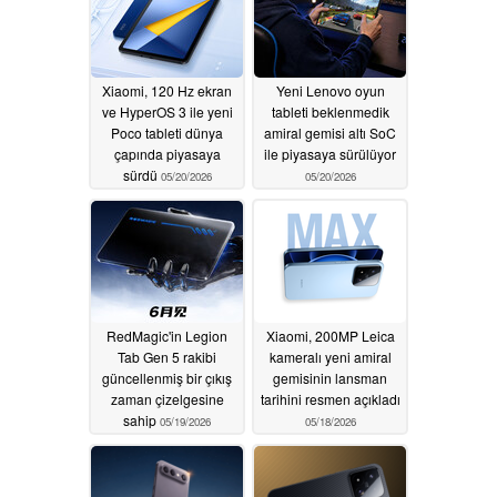
Xiaomi, 120 Hz ekran
Yeni Lenovo oyun
ve HyperOS 3 ile yeni
tableti beklenmedik
Poco tableti dünya
amiral gemisi altı SoC
çapında piyasaya
ile piyasaya sürülüyor
sürdü
05/20/2026
05/20/2026
RedMagic'in Legion
Xiaomi, 200MP Leica
Tab Gen 5 rakibi
kameralı yeni amiral
güncellenmiş bir çıkış
gemisinin lansman
zaman çizelgesine
tarihini resmen açıkladı
sahip
05/19/2026
05/18/2026