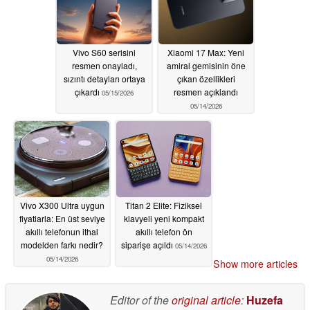
Vivo S60 serisini
Xiaomi 17 Max: Yeni
resmen onayladı,
amiral gemisinin öne
sızıntı detayları ortaya
çıkan özellikleri
çıkardı
resmen açıklandı
05/15/2026
05/14/2026
Vivo X300 Ultra uygun
Titan 2 Elite: Fiziksel
fiyatlarla: En üst seviye
klavyeli yeni kompakt
akıllı telefonun ithal
akıllı telefon ön
modelden farkı nedir?
siparişe açıldı
05/14/2026
05/14/2026
Show more articles
Editor of the
original article
:
Huzefa