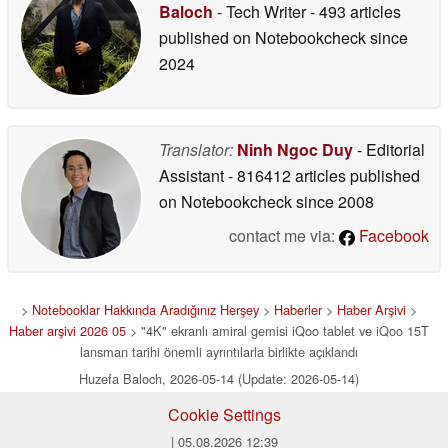
Baloch
- Tech Writer
- 493 articles
published on Notebookcheck
since
2024
Translator:
Ninh Ngoc Duy
- Editorial
Assistant
- 816412 articles published
on Notebookcheck
since 2008
contact me via:
Facebook
>
Notebooklar Hakkında Aradığınız Herşey
>
Haberler
>
Haber Arşivi
>
Haber arşivi 2026 05
> "4K" ekranlı amiral gemisi iQoo tablet ve iQoo 15T
lansman tarihi önemli ayrıntılarla birlikte açıklandı
Huzefa Baloch, 2026-05-14 (Update: 2026-05-14)
Cookie Settings
| 05.08.2026 12:39