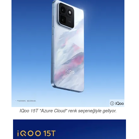
ⓘ iQoo
IQoo 15T "Azure Cloud" renk seçeneğiyle geliyor.