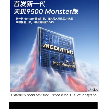
ⓘ iQoo
Dimensity 9500 Monster Edition iQoo 15T için onaylandı.