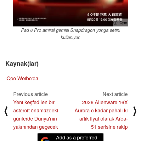
ⓘ iQoo
Pad 6 Pro amiral gemisi Snapdragon yonga setini
kullanıyor.
Kaynak(lar)
iQoo Weibo'da
Previous article
Next article
Yeni keşfedilen bir
2026 Alienware 16X
⟨
⟩
asteroit önümüzdeki
Aurora o kadar pahalı ki
günlerde Dünya'nın
artık fiyat olarak Area-
yakınından geçecek
51 serisine rakip
Add as a preferred