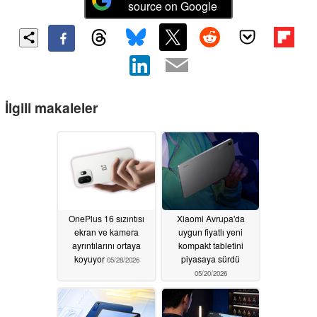
source on Google
İlgili makaleler
OnePlus 16 sızıntısı
Xiaomi Avrupa'da
ekran ve kamera
uygun fiyatlı yeni
ayrıntılarını ortaya
kompakt tabletini
koyuyor
piyasaya sürdü
05/28/2026
05/20/2026