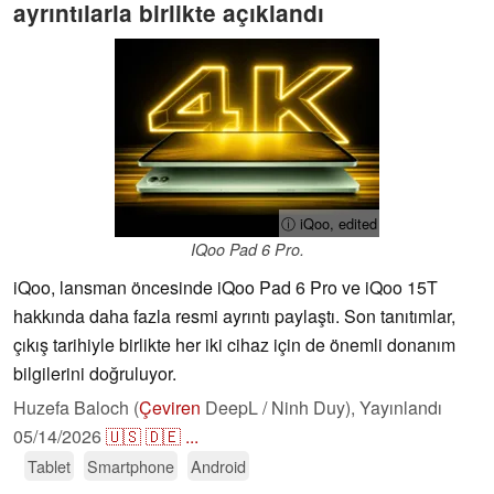
ayrıntılarla birlikte açıklandı
ⓘ iQoo, edited
IQoo Pad 6 Pro.
iQoo, lansman öncesinde iQoo Pad 6 Pro ve iQoo 15T
hakkında daha fazla resmi ayrıntı paylaştı. Son tanıtımlar,
çıkış tarihiyle birlikte her iki cihaz için de önemli donanım
bilgilerini doğruluyor.
Huzefa Baloch (
Çeviren
DeepL / Ninh Duy),
Yayınlandı
05/14/2026
🇺🇸
🇩🇪
...
Tablet
Smartphone
Android