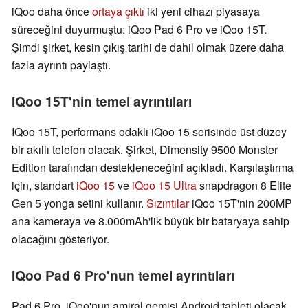
iQoo daha önce
ortaya çıktı
iki yeni cihazı piyasaya
süreceğini duyurmuştu: iQoo Pad 6 Pro ve iQoo 15T.
Şimdi şirket, kesin çıkış tarihi de dahil olmak üzere daha
fazla ayrıntı paylaştı.
IQoo 15T'nin temel ayrıntıları
IQoo 15T, performans odaklı iQoo 15 serisinde üst düzey
bir akıllı telefon olacak. Şirket, Dimensity 9500 Monster
Edition tarafından destekleneceğini açıkladı. Karşılaştırma
için, standart
iQoo 15
ve
iQoo 15 Ultra
snapdragon 8 Elite
Gen 5 yonga setini kullanır.
Sızıntılar
iQoo 15T'nin 200MP
ana kameraya ve 8.000mAh'lik büyük bir bataryaya sahip
olacağını gösteriyor.
IQoo Pad 6 Pro'nun temel ayrıntıları
Pad 6 Pro, iQoo'nun amiral gemisi Android tableti olacak.