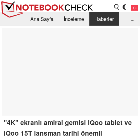
Ana Sayfa
İnceleme
Haberler
...
Öneri /SSS
Kütüphane
Satın Alma Rehberi
Arama
İletişim
"4K" ekranlı amiral gemisi iQoo tablet ve
iQoo 15T lansman tarihi önemli