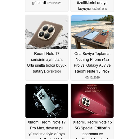
gösterdi
özelliklerini ortaya
07/01/2026
koyuyor
06/30/2026
Redmi Note 17
Orta Seviye Toplama:
serisinin ayrıntıları:
Nothing Phone (4a)
Orta sınıfta bolca büyük
Pro vs. Galaxy A57 ve
batarya
Redmi Note 15 Pro+
06/30/2026
05/12/2026
Xiaomi Redmi Note 17
Xiaomi, Redmi Note 15
Pro Max, devasa pil
5G Special Edition'ın
yükseltmesiyle dünya
tasarımını ve