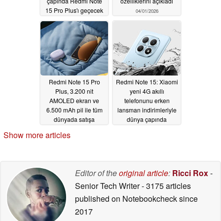
çapında Redmi Note
özelliklerini açıkladı
15 Pro Plus'ı geçecek
04/01/2026
04/22/2026
Redmi Note 15 Pro
Redmi Note 15: Xiaomi
Plus, 3.200 nit
yeni 4G akıllı
AMOLED ekran ve
telefonunu erken
6.500 mAh pil ile tüm
lansman indirimleriyle
dünyada satışa
dünya çapında
sunuldu
piyasaya sürüyor
01/15/2026
Show more articles
01/15/2026
Editor of the
original article
:
Ricci Rox
-
Senior Tech Writer
- 3175 articles
published on Notebookcheck
since
2017