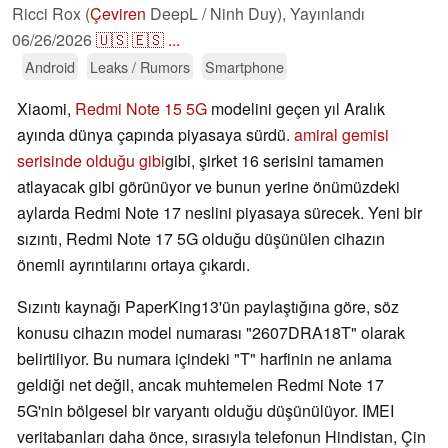
Ricci Rox (
Çeviren
DeepL / Ninh Duy),
Yayınlandı
06/26/2026
🇺🇸
🇪🇸
...
Android
Leaks / Rumors
Smartphone
Xiaomi,
Redmi Note 15 5G
modelini geçen yıl Aralık
ayında dünya çapında piyasaya sürdü.
amiral gemisi
serisinde olduğu gibi
gibi, şirket 16 serisini tamamen
atlayacak gibi görünüyor ve bunun yerine önümüzdeki
aylarda Redmi Note 17 neslini piyasaya sürecek. Yeni bir
sızıntı, Redmi Note 17 5G olduğu düşünülen cihazın
önemli ayrıntılarını ortaya çıkardı.
Sızıntı kaynağı PaperKing13'ün paylaştığına göre, söz
konusu cihazın model numarası "2607DRA18T" olarak
belirtiliyor. Bu numara içindeki "T" harfinin ne anlama
geldiği net değil, ancak muhtemelen Redmi Note 17
5G'nin bölgesel bir varyantı olduğu düşünülüyor. IMEI
veritabanları daha önce, sırasıyla telefonun Hindistan, Çin