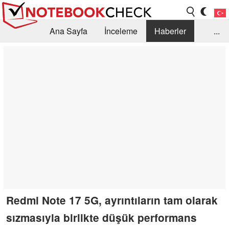
Ana Sayfa
İnceleme
Haberler
...
Öneri /SSS
Kütüphane
Satın Alma Rehberi
Arama
İletişim
Redmi Note 17 5G, ayrıntıların tam olarak
sızmasıyla birlikte düşük performans