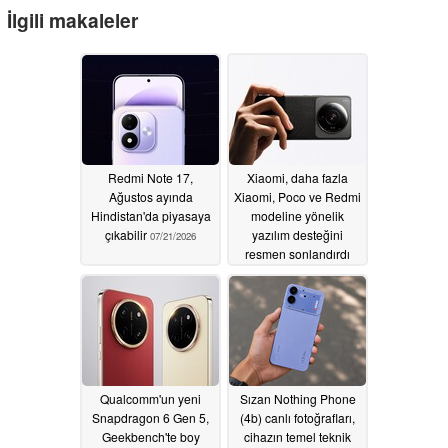
İlgili makaleler
Redmi Note 17,
Xiaomi, daha fazla
Ağustos ayında
Xiaomi, Poco ve Redmi
Hindistan'da piyasaya
modeline yönelik
çıkabilir
yazılım desteğini
07/21/2026
resmen sonlandırdı
07/05/2026
Qualcomm'un yeni
Sızan Nothing Phone
Snapdragon 6 Gen 5,
(4b) canlı fotoğrafları,
Geekbench'te boy
cihazın temel teknik