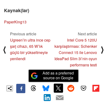
Kaynak(lar)
PaperKing13
Previous article
Next article
Ugreen’in ultra ince cep
Intel Core 5 120U
şarj cihazı, 65 W’lık
karşılaştırması: Schenker
⟨
⟩
güçlü bir yükseltmeyle
Connect 15 ile Lenovo
yenilendi
IdeaPad Slim 3i’nin oyun
performans testi
Add as a preferred
source on Google