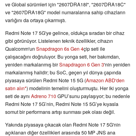
ve Global sürümleri için "2607DRA18I", "2607DRA18C"
ve "2607DRA18G" model numaralarına sahip cihazların
varlığını da ortaya çıkarmıştı.
Redmi Note 17 5G'ye gelince, oldukça sıradan bir cihaz
gibi görünüyor. Listelenen teknik özellikler, cihazın
Qualcomm'un
Snapdragon 6s Gen 4
çip seti ile
çalışacağını doğruluyor. Bu yonga seti, her bakımdan,
yeniden markalanmış bir
Snapdragon 6 Gen 3
'nin yeniden
markalanmış halidir; bu SoC, geçen yıl dünya çapında
piyasaya sürülen Redmi Note 15 5G (
Amazon ABD'den
satın alın
) modelinin temelini oluşturmuştu. Her iki yonga
seti de aynı
Adreno 710
GPU’sunu paylaşıyor; bu nedenle
Redmi Note 17 5G’nin, Redmi Note 15 5G’ye kıyasla
somut bir performans artışı sunması pek olası değil.
Yakında piyasaya çıkacak olan Redmi Note 17 5G'nin
açıklanan diğer özellikleri arasında 50 MP JNS ana