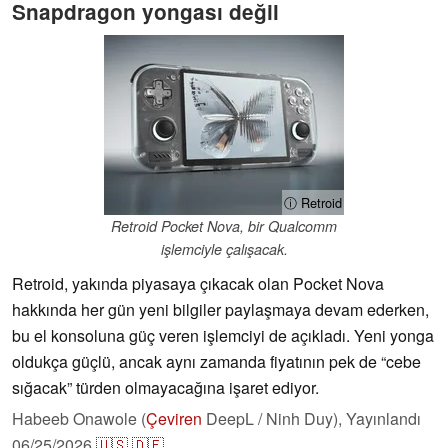
Snapdragon yongası değil
ⓘ Retroid
Retroid Pocket Nova, bir Qualcomm
işlemciyle çalışacak.
Retroid, yakında piyasaya çıkacak olan Pocket Nova
hakkında her gün yeni bilgiler paylaşmaya devam ederken,
bu el konsoluna güç veren işlemciyi de açıkladı. Yeni yonga
oldukça güçlü, ancak aynı zamanda fiyatının pek de “cebe
sığacak” türden olmayacağına işaret ediyor.
Habeeb Onawole (
Çeviren
DeepL / Ninh Duy),
Yayınlandı
06/25/2026
🇺🇸
🇩🇪
...