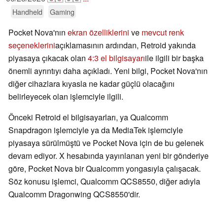
Handheld
Gaming
Pocket Nova'nın
ekran özelliklerini
ve
mevcut renk
seçeneklerini
açıklamasının ardından, Retroid yakında
piyasaya çıkacak olan
4:3 el bilgisayarı
ile ilgili bir başka
önemli ayrıntıyı daha açıkladı. Yeni bilgi, Pocket Nova'nın
diğer cihazlara kıyasla ne kadar güçlü olacağını
belirleyecek olan işlemciyle ilgili.
Önceki Retroid el bilgisayarları, ya Qualcomm
Snapdragon işlemciyle ya da MediaTek işlemciyle
piyasaya sürülmüştü ve Pocket Nova için de bu gelenek
devam ediyor. X hesabında yayınlanan yeni bir gönderiye
göre, Pocket Nova bir Qualcomm yongasıyla çalışacak.
Söz konusu işlemci, Qualcomm QCS8550, diğer adıyla
Qualcomm Dragonwing QCS8550'dir.