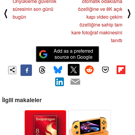
Önyükleme güvenlik
otomatik odaklama
süresinin son günü
özelliğine ve 8K açık
⟨
⟩
bugün
kapı video çekim
özelliğine sahip tam
kare fotoğraf makinesini
tanıttı
Add as a preferred
source on Google
İlgili makaleler