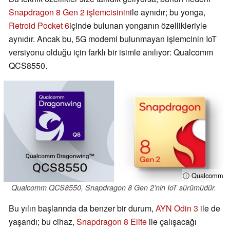
Snapdragon 8 Gen 2 işlemcisinin
ile aynıdır; bu yonga,
Retroid Pocket 6
içinde bulunan yonganın özellikleriyle
aynıdır. Ancak bu, 5G modemi bulunmayan işlemcinin IoT
versiyonu olduğu için farklı bir isimle anılıyor: Qualcomm
QCS8550.
ⓘ Qualcomm
Qualcomm QCS8550, Snapdragon 8 Gen 2’nin IoT sürümüdür.
Bu yılın başlarında da benzer bir durum,
AYN Odin 3
ile de
yaşandı; bu cihaz,
Snapdragon 8 Elite
ile çalışacağı