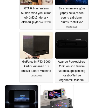
GTA 6: Hayranların
Bir araştırmaya göre
50'den fazla yeni ekran
yapay zeka, video
görüntüsünde fark
oyunu satışlarını
ettikleri şeyler
olumsuz etkiliyor
06/26/2026
06/26/2026
GeForce in RTX 5060
Ayaneo Pocket Micro
kartını kullanan 3D
2’nin en son tanıtım
baskılı Steam Machine
videosu, geliştirilmiş
joystick’leri ve
06/26/2026
ergonomik tasarımı
ortaya koyuyor
06/23/2026