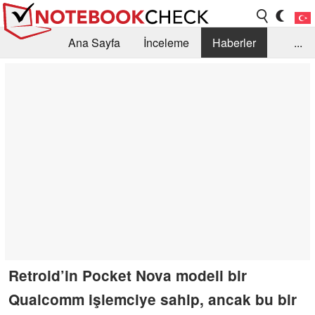
Ana Sayfa
İnceleme
Haberler
...
Öneri /SSS
Kütüphane
Satın Alma Rehberi
Arama
İletişim
Retroid’in Pocket Nova modeli bir
Qualcomm işlemciye sahip, ancak bu bir