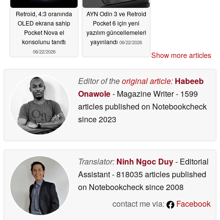
Retroid, 4:3 oranında
AYN Odin 3 ve Retroid
OLED ekrana sahip
Pocket 6 için yeni
Pocket Nova el
yazılım güncellemeleri
konsolunu tanıttı
yayınlandı
06/22/2026
06/22/2026
Show more articles
Editor of the
original article
:
Habeeb
Onawole
- Magazine Writer
- 1599
articles published on Notebookcheck
since 2023
Translator:
Ninh Ngoc Duy
- Editorial
Assistant
- 818035 articles published
on Notebookcheck
since 2008
contact me via:
Facebook