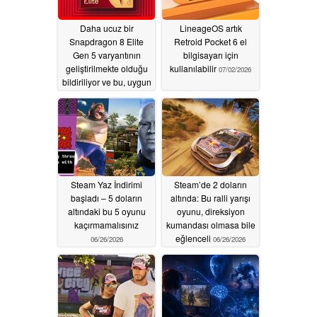
Daha ucuz bir
LineageOS artık
Snapdragon 8 Elite
Retroid Pocket 6 el
Gen 5 varyantının
bilgisayarı için
geliştirilmekte olduğu
kullanılabilir
07/02/2026
bildiriliyor ve bu, uygun
fiyatlı amiral gemileri
için bir can simidi
olabilir.
07/23/2026
Steam Yaz İndirimi
Steam’de 2 doların
başladı – 5 doların
altında: Bu ralli yarışı
altındaki bu 5 oyunu
oyunu, direksiyon
kaçırmamalısınız
kumandası olmasa bile
eğlenceli
06/26/2026
06/26/2026