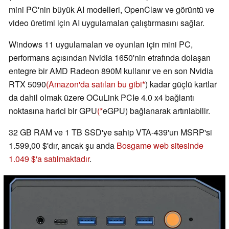
mini PC'nin büyük AI modelleri, OpenClaw ve görüntü ve
video üretimi için AI uygulamaları çalıştırmasını sağlar.
Windows 11 uygulamaları ve oyunları için mini PC,
performans açısından Nvidia 1650'nin etrafında dolaşan
entegre bir AMD Radeon 890M kullanır ve en son Nvidia
RTX 5090
(Amazon'da satılan bu gibi
) kadar güçlü kartlar
da dahil olmak üzere OCuLink PCIe 4.0 x4 bağlantı
noktasına harici bir GPU
(
eGPU) bağlanarak artırılabilir.
32 GB RAM ve 1 TB SSD'ye sahip VTA-439'un MSRP'si
1.599,00 $'dır, ancak şu anda
Bosgame web sitesinde
1.049 $'a satılmaktadır
.