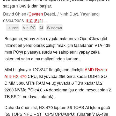
satışta 1.049 $ 'dan başlar.
David Chien (
Çeviren
DeepL / Ninh Duy),
Yayınlandı
06/04/2026
🇺🇸
🇪🇸
...
Launch
Mini PC
AI
Windows
Bosgame, yapay zeka uygulamalarını ve OpenClaw gibi
hizmetleri yerel olarak çalıştırmak için tasarlanan VTA-439
mini PC'yi piyasaya sürdü ve sahiplerini yapay zeka
tokenleri satın alma maliyetinden kurtardı.
Mini bilgisayar 12C/24T ile güçlendirilmiştir
AMD Ryzen
AI 9 HX 470
CPU, iki yuvada 256 GB'a kadar DDR5 SO-
DIMM 5600MT/s RAM ve üç yuvada 6 TB'a kadar M.2
2280 NVMe PCIe4.0 x4 depolama (şu anda mevcut olan 2
TB SSD'lere dayalı olarak).
Daha da önemlisi, HX 470 toplam 86 TOPS AI işlem gücü
(55 TOPS NPU + 31 TOPS CPU/GPU) sunarak VTA-439