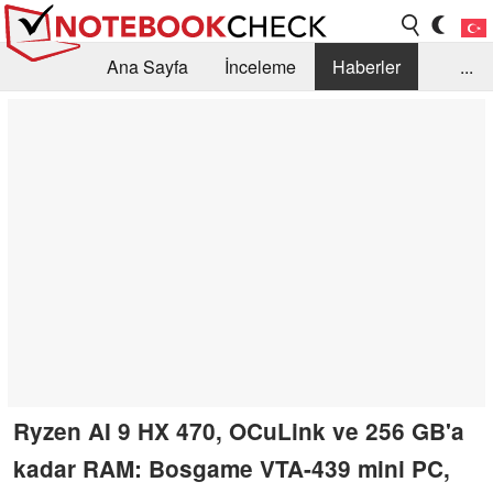
Ana Sayfa
İnceleme
Haberler
...
Öneri /SSS
Kütüphane
Satın Alma Rehberi
Arama
İletişim
Ryzen AI 9 HX 470, OCuLink ve 256 GB'a
kadar RAM: Bosgame VTA-439 mini PC,