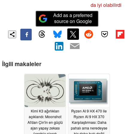
da iyi olabilirdi
Add as a preferred
source on Google
İlgili makaleler
Kimi K3 ağırlıkları
Ryzen AI 9 HX 470 ile
açıklandı: Moonshot
Ryzen AI 9 HX 370
AI'dan Çin'in en güçlü
Karşılaştırması: Daha
ajan yapay zekası
pahalı ama neredeyse
ücretsiz olarak
hiç daha hızlı değil