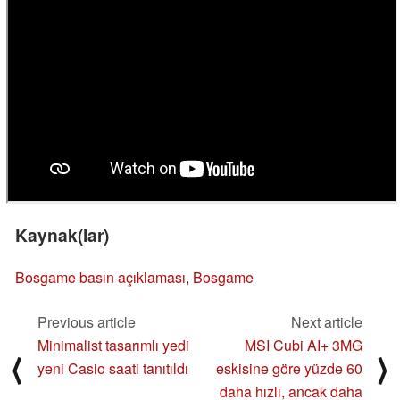
Kaynak(lar)
Bosgame basın açıklaması
,
Bosgame
Previous article
Next article
Minimalist tasarımlı yedi
MSI Cubi AI+ 3MG
⟨
⟩
yeni Casio saati tanıtıldı
eskisine göre yüzde 60
daha hızlı, ancak daha