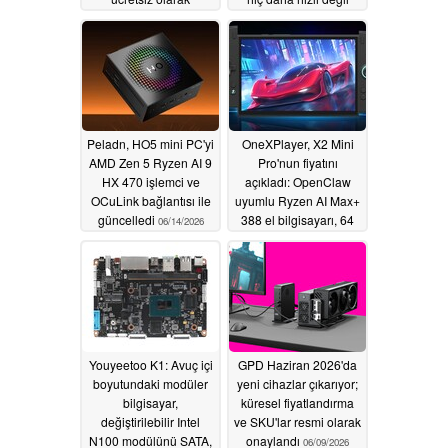
sunuluyor
07/28/2026
06/24/2026
Peladn, HO5 mini PC'yi
OneXPlayer, X2 Mini
AMD Zen 5 Ryzen AI 9
Pro'nun fiyatını
HX 470 işlemci ve
açıkladı: OpenClaw
OCuLink bağlantısı ile
uyumlu Ryzen AI Max+
güncelledi
388 el bilgisayarı, 64
06/14/2026
GB'a kadar RAM,
isteğe bağlı sıvı
soğutma ve 118 TOPS
yapay zeka
performansı ile
piyasaya çıkıyor
06/14/2026
Youyeetoo K1: Avuç içi
GPD Haziran 2026'da
boyutundaki modüler
yeni cihazlar çıkarıyor;
bilgisayar,
küresel fiyatlandırma
değiştirilebilir Intel
ve SKU'lar resmi olarak
N100 modülünü SATA,
onaylandı
06/09/2026