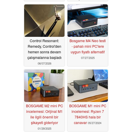
eDP ve 27 GPIO
piniyle birleştiriyor;
fiyatı 210 dolardan
başlıyor
06/12/2026
Control Resonant:
Bosgame M4 Neo testi
Remedy, Control'den
- pahalı mini PC'lere
hemen sonra devam
uygun fiyatlı alternatif
çalışmalarına başladı
07/27/2025
06/07/2026
BOSGAME M2 mini PC
BOSGAME M1 mini PC
incelemesi: Orijinal M1
incelemesi: Ryzen 7
ile ilgili önemli bir
7840HS hala bir
şikayeti gideriyor
canavar
05/27/2024
01/29/2025