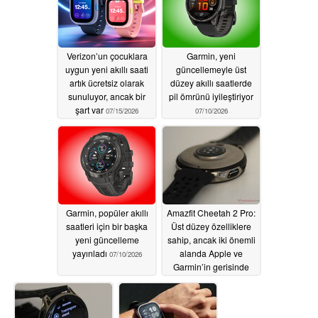
Verizon’un çocuklara
Garmin, yeni
uygun yeni akıllı saati
güncellemeyle üst
artık ücretsiz olarak
düzey akıllı saatlerde
sunuluyor, ancak bir
pil ömrünü iyileştiriyor
şart var
07/15/2026
07/10/2026
Garmin, popüler akıllı
Amazfit Cheetah 2 Pro:
saatleri için bir başka
Üst düzey özelliklere
yeni güncelleme
sahip, ancak iki önemli
yayınladı
alanda Apple ve
07/10/2026
Garmin’in gerisinde
kalıyor
07/07/2026