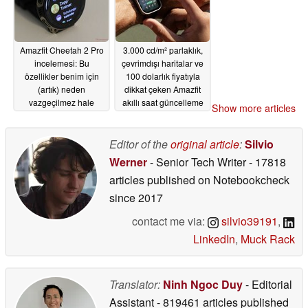
Amazfit Cheetah 2 Pro
3.000 cd/m² parlaklık,
incelemesi: Bu
çevrimdışı haritalar ve
özellikler benim için
100 dolarlık fiyatıyla
(artık) neden
dikkat çeken Amazfit
vazgeçilmez hale
akıllı saat güncelleme
Show more articles
geldi?
aldı
07/06/2026
07/05/2026
Editor of the
original article
:
Silvio
Werner
- Senior Tech Writer
- 17818
articles published on Notebookcheck
since 2017
contact me via:
silvio39191
,
LinkedIn
,
Muck Rack
Translator:
Ninh Ngoc Duy
- Editorial
Assistant
- 819461 articles published