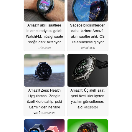
Amazfit akıllı saatlere
Sadece bildirimlerden
internet radyosu geldi:
daha fazlası: Amazfit
WatchFM, müziği saate
akıllı saatler artık iOS
“doğrudan” aktarıyor
ile etkileşime giriyor
07/31/2026
07/28/2026
Amazfit Zepp Health
Amazfit: Üç akıllı saat,
Uygulaması: Zengin
yeni özellikler içeren
özelliklere sahip, peki
yazılım güncellemesi
Garmin'den ne farkı
aldı
07/23/2026
var?
07/26/2026