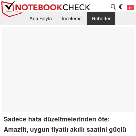
Ana Sayfa
İnceleme
Haberler
...
Öneri /SSS
Kütüphane
Satın Alma Rehberi
Arama
İletişim
Sadece hata düzeltmelerinden öte:
Amazfit, uygun fiyatlı akıllı saatini güçlü