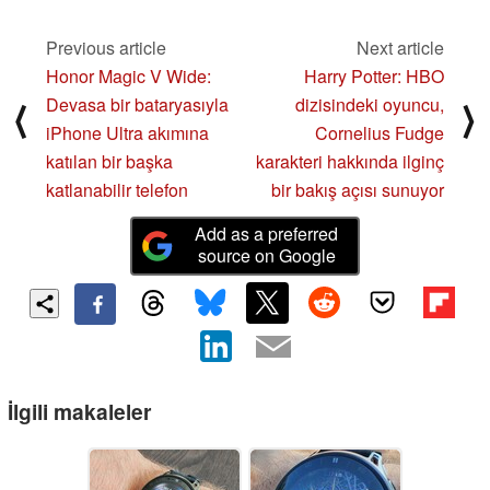
Previous article
Next article
Honor Magic V Wide:
Harry Potter: HBO
Devasa bir bataryasıyla
dizisindeki oyuncu,
⟨
⟩
iPhone Ultra akımına
Cornelius Fudge
katılan bir başka
karakteri hakkında ilginç
katlanabilir telefon
bir bakış açısı sunuyor
Add as a preferred
source on Google
İlgili makaleler