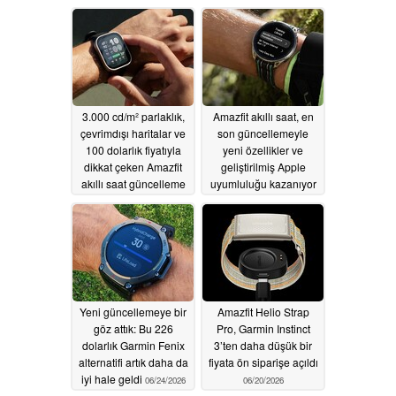
07/07/2026
3.000 cd/m² parlaklık,
Amazfit akıllı saat, en
çevrimdışı haritalar ve
son güncellemeyle
100 dolarlık fiyatıyla
yeni özellikler ve
dikkat çeken Amazfit
geliştirilmiş Apple
akıllı saat güncelleme
uyumluluğu kazanıyor
aldı
07/05/2026
07/02/2026
Yeni güncellemeye bir
Amazfit Helio Strap
göz attık: Bu 226
Pro, Garmin Instinct
dolarlık Garmin Fenix
3’ten daha düşük bir
alternatifi artık daha da
fiyata ön siparişe açıldı
iyi hale geldi
06/24/2026
06/20/2026