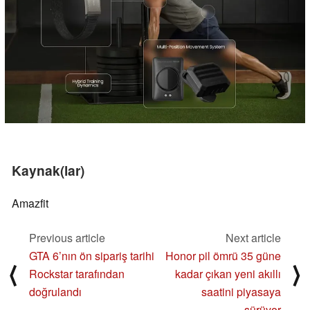
Kaynak(lar)
Amazfit
Previous article
Next article
GTA 6’nın ön sipariş tarihi
Honor pil ömrü 35 güne
⟨
⟩
Rockstar tarafından
kadar çıkan yeni akıllı
doğrulandı
saatini piyasaya
sürüyor