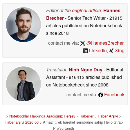
Editor of the
original article
:
Hannes
Brecher
- Senior Tech Writer
- 21915
articles published on Notebookcheck
since 2018
contact me via:
@HannesBrecher
,
LinkedIn
,
Xing
Translator:
Ninh Ngoc Duy
- Editorial
Assistant
- 816412 articles published
on Notebookcheck
since 2008
contact me via:
Facebook
>
Notebooklar Hakkında Aradığınız Herşey
>
Haberler
>
Haber Arşivi
>
Haber arşivi 2026 06
> Amazfit, ek hareket sensörüne sahip Helio Strap
Pro’yu tanıttı