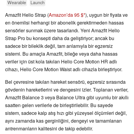
Wearable
Launch
Amazfit Helio Strap (
Amazon’da 95 $
), uygun bir fiyata ve
en önemlisi herhangi bir abonelik gerektirmeden hassas
sensörler sunmak üzere tasarlandı. Yeni Amazfit Helio
Strap Pro bu konsepti daha da geliştiriyor; ancak bu
sadece bir bileklik değil, tam anlamıyla bir egzersiz
sistemi. Bu amaçla Amazfit, bileğe veya daha hassas
veriler için üst kola takılan Helio Core Motion HR adlı
cihazı, Helio Core Motion Waist adlı cihazla birleştiriyor.
Bel çevresine takılan hareket sensörü, egzersiz sırasında
gövdenin hareketlerini ve dengesini izler. Toplanan veriler,
Amazfit Balance 3 veya Balance Ultra gibi uyumlu bir akıllı
saatten gelen verilerle de birleştirilebilir. Bu sayede
sistem, sadece kalp atış hızı gibi yüzeysel ölçümleri değil,
aynı zamanda kas gerginliğini, dengeyi ve tamamlanan
antrenmanların kalitesini de takip edebilir.