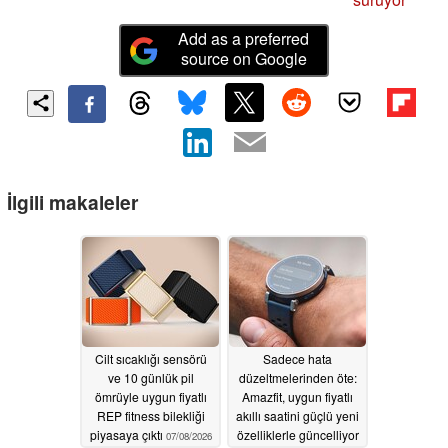
Add as a preferred
source on Google
İlgili makaleler
Cilt sıcaklığı sensörü
Sadece hata
ve 10 günlük pil
düzeltmelerinden öte:
ömrüyle uygun fiyatlı
Amazfit, uygun fiyatlı
REP fitness bilekliği
akıllı saatini güçlü yeni
piyasaya çıktı
özelliklerle güncelliyor
07/08/2026