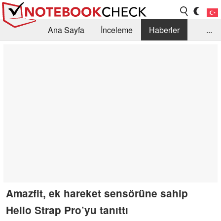
Ana Sayfa
İnceleme
Haberler
...
Öneri /SSS
Kütüphane
Satın Alma Rehberi
Arama
İletişim
Amazfit, ek hareket sensörüne sahip
Helio Strap Pro’yu tanıttı