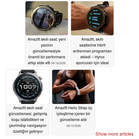
Amazfit akıllı saat, yeni
Amazfit, akıllı
yazılım
saatlerine hibrit
güncellemesiyle
antrenman programları
önemli bir performans
ekledi – Hyrox
artışı elde etti
sporcuları için ideal
06/18/2026
06/16/2026
Amazfit akıllı saat
Amazfit Helio Strap üç
güncellemesi, gelişmiş
iyileştirme içeren bir
koşu istatistikleri ve
güncelleme aldı
çevrimdışı navigasyon
06/10/2026
özelliğini getiriyor
Show more articles
06/16/2026