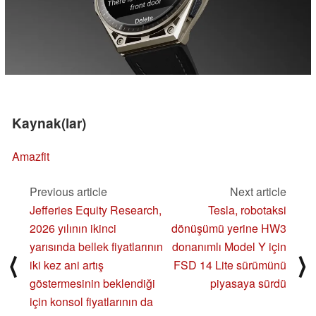
Kaynak(lar)
Amazfit
Previous article
Next article
Jefferies Equity Research,
Tesla, robotaksi
2026 yılının ikinci
dönüşümü yerine HW3
yarısında bellek fiyatlarının
donanımlı Model Y için
⟨
⟩
iki kez ani artış
FSD 14 Lite sürümünü
göstermesinin beklendiği
piyasaya sürdü
için konsol fiyatlarının da