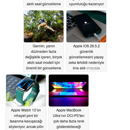
akıllı saat güncelleme
uyumluluğu kazanıyor
aldı
07/05/2026
07/02/2026
Garmin, yarım
Apple iOS 26.5.2
düzineden fazla
güvenlik
değişiklik içeren, birçok
güncellemesini yapay
akıllı saat modeli için
zeka tehdidi nedeniyle
önemli bir güncelleme
öne aldı
07/02/2026
yayınladı
07/02/2026
Apple Watch 13’ün
Apple MacBook
nihayet yeni bir
Ultra’nın DCI-P3’ten
tasarıma kavuşacağı
çok daha fazla renk
söyleniyor, ancak pilin
gösterebileceği