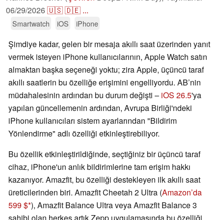
06/29/2026
🇺🇸
🇩🇪
...
Smartwatch
iOS
iPhone
Şimdiye kadar, gelen bir mesaja akıllı saat üzerinden yanıt
vermek isteyen iPhone kullanıcılarının, Apple Watch satın
almaktan başka seçeneği yoktu; zira Apple, üçüncü taraf
akıllı saatlerin bu özelliğe erişimini engelliyordu. AB’nin
müdahalesinin ardından bu durum değişti –
iOS 26.5
'ya
yapılan güncellemenin ardından, Avrupa Birliği'ndeki
iPhone kullanıcıları sistem ayarlarından "Bildirim
Yönlendirme" adlı özelliği etkinleştirebiliyor.
Bu özellik etkinleştirildiğinde, seçtiğiniz bir üçüncü taraf
cihaz, iPhone'un anlık bildirimlerine tam erişim hakkı
kazanıyor. Amazfit, bu özelliği destekleyen ilk akıllı saat
üreticilerinden biri. Amazfit Cheetah 2 Ultra (
Amazon’da
599 $
), Amazfit Balance Ultra veya Amazfit Balance 3
sahibi olan herkes artık Zepp uygulamasında bu özelliği