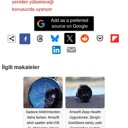
yeniden yükseleceği
konusunda uyarıyor
Add as a preferred
source on Google
İlgili makaleler
Sadece bildirimlerden
Amazfit Zepp Health
daha fazlası: Amazfit
Uygulaması: Zengin
akıllı saatler artık iOS
özelliklere sahip, peki
ile etkileşime giriyor
Garmin'den ne farkı