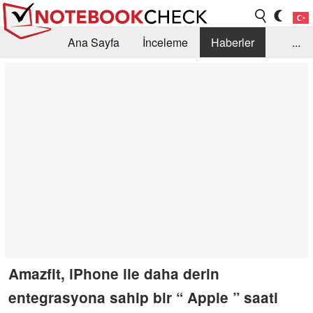
Ana Sayfa
İnceleme
Haberler
...
Öneri /SSS
Kütüphane
Satın Alma Rehberi
Arama
İletişim
Amazfit, iPhone ile daha derin
entegrasyona sahip bir “ Apple ” saati