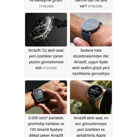
var?
07/28/2026
07/26/2026
Amazfit: Üç akıllı saat,
Sadece hata
yeni özellikler içeren
düzeltmelerinden öte:
yazılım güncellemesi
Amazfit, uygun fiyatlı
aldı
akıllı saatini güçlü yeni
07/23/2026
özelliklerle güncelliyor
07/07/2026
3.000 cd/m² parlaklık,
Amazfit akıllı saat, en
çevrimdışı haritalar ve
son güncellemeyle
100 dolarlık fiyatıyla
yeni özellikler ve
dikkat çeken Amazfit
geliştirilmiş Apple