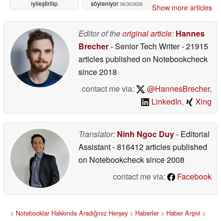
iyileştirilip
söyleniyor
06/30/2026
Show more articles
iyileştirilmeyeceği hâlâ
belirsiz
07/01/2026
Editor of the
original article
:
Hannes
Brecher
- Senior Tech Writer
- 21915
articles published on Notebookcheck
since 2018
contact me via:
@HannesBrecher
,
LinkedIn
,
Xing
Translator:
Ninh Ngoc Duy
- Editorial
Assistant
- 816412 articles published
on Notebookcheck
since 2008
contact me via:
Facebook
>
Notebooklar Hakkında Aradığınız Herşey
>
Haberler
>
Haber Arşivi
>