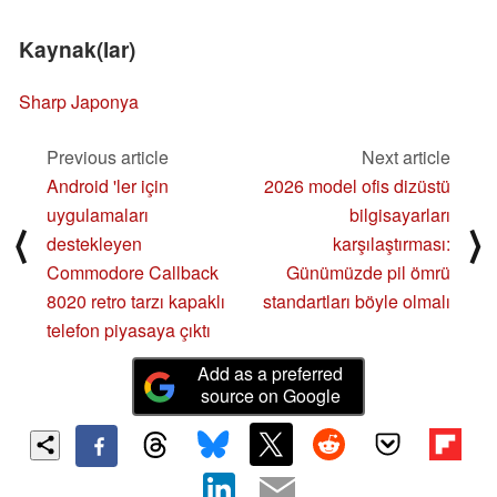
Kaynak(lar)
Sharp Japonya
Previous article
Next article
Android 'ler için
2026 model ofis dizüstü
uygulamaları
bilgisayarları
⟨
⟩
destekleyen
karşılaştırması:
Commodore Callback
Günümüzde pil ömrü
8020 retro tarzı kapaklı
standartları böyle olmalı
telefon piyasaya çıktı
Add as a preferred
source on Google