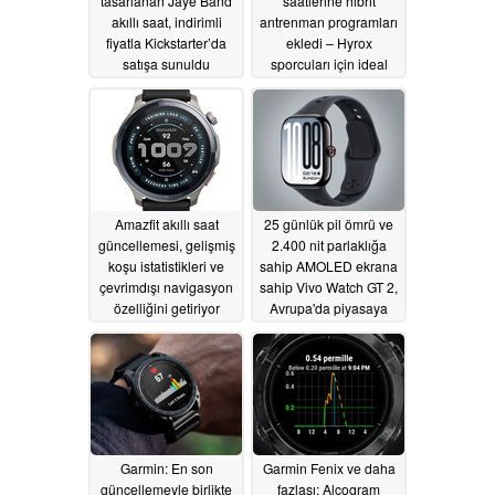
tasarlanan Jaye Band
saatlerine hibrit
akıllı saat, indirimli
antrenman programları
fiyatla Kickstarter’da
ekledi – Hyrox
satışa sunuldu
sporcuları için ideal
06/17/2026
06/16/2026
Amazfit akıllı saat
25 günlük pil ömrü ve
güncellemesi, gelişmiş
2.400 nit parlaklığa
koşu istatistikleri ve
sahip AMOLED ekrana
çevrimdışı navigasyon
sahip Vivo Watch GT 2,
özelliğini getiriyor
Avrupa'da piyasaya
çıkıyor
06/16/2026
06/15/2026
Garmin: En son
Garmin Fenix ve daha
güncellemeyle birlikte
fazlası: Alcogram