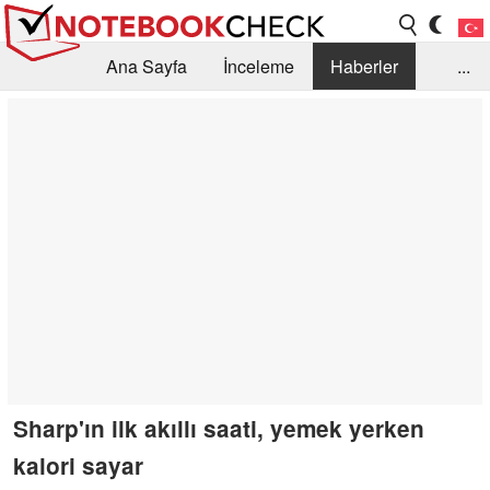
Ana Sayfa
İnceleme
Haberler
...
Öneri /SSS
Kütüphane
Satın Alma Rehberi
Arama
İletişim
Sharp'ın ilk akıllı saati, yemek yerken
kalori sayar