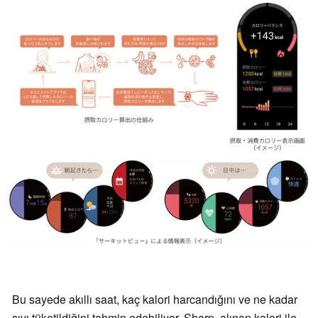
Bu sayede akıllı saat, kaç kalori harcandığını ve ne kadar
sıvı tüketildiğini tahmin edebiliyor. Sharp, alınan kalori ile