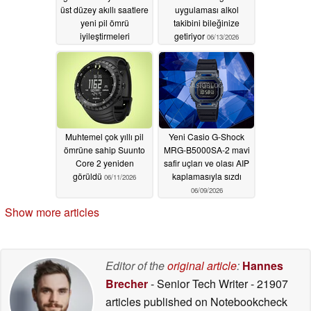
üst düzey akıllı saatlere
uygulaması alkol
yeni pil ömrü
takibini bileğinize
iyileştirmeleri
getiriyor
06/13/2026
sunuluyor
06/15/2026
Muhtemel çok yıllı pil
Yeni Casio G-Shock
ömrüne sahip Suunto
MRG-B5000SA-2 mavi
Core 2 yeniden
safir uçları ve olası AIP
görüldü
kaplamasıyla sızdı
06/11/2026
06/09/2026
Show more articles
Editor of the
original article
:
Hannes
Brecher
- Senior Tech Writer
- 21907
articles published on Notebookcheck