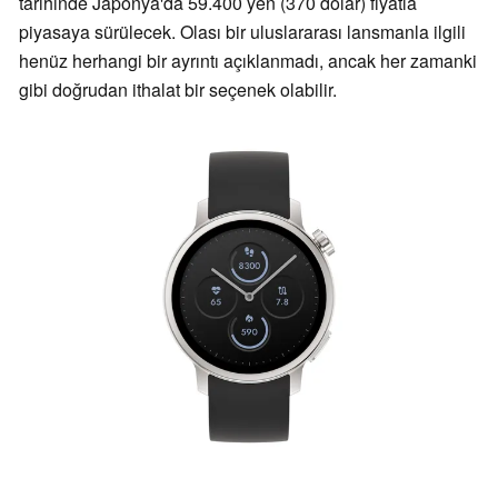
tarihinde Japonya'da 59.400 yen (370 dolar) fiyatla
piyasaya sürülecek. Olası bir uluslararası lansmanla ilgili
henüz herhangi bir ayrıntı açıklanmadı, ancak her zamanki
gibi doğrudan ithalat bir seçenek olabilir.