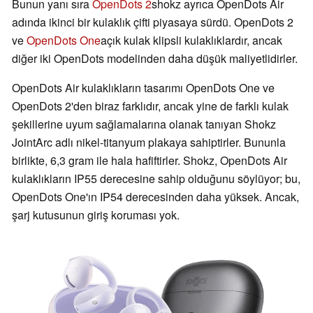
Bunun yanı sıra
OpenDots 2
shokz ayrıca OpenDots Air
adında ikinci bir kulaklık çifti piyasaya sürdü. OpenDots 2
ve
OpenDots One
açık kulak klipsli kulaklıklardır, ancak
diğer iki OpenDots modelinden daha düşük maliyetlidirler.
OpenDots Air kulaklıkların tasarımı OpenDots One ve
OpenDots 2'den biraz farklıdır, ancak yine de farklı kulak
şekillerine uyum sağlamalarına olanak tanıyan Shokz
JointArc adlı nikel-titanyum plakaya sahiptirler. Bununla
birlikte, 6,3 gram ile hala hafiftirler. Shokz, OpenDots Air
kulaklıkların IP55 derecesine sahip olduğunu söylüyor; bu,
OpenDots One'ın IP54 derecesinden daha yüksek. Ancak,
şarj kutusunun giriş koruması yok.