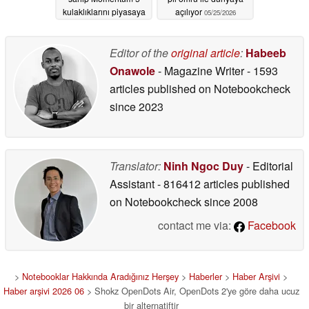
kulaklıklarını piyasaya
açılıyor
05/25/2026
sürdü
05/26/2026
Editor of the
original article
:
Habeeb
Onawole
- Magazine Writer
- 1593
articles published on Notebookcheck
since 2023
Translator:
Ninh Ngoc Duy
- Editorial
Assistant
- 816412 articles published
on Notebookcheck
since 2008
contact me via:
Facebook
>
Notebooklar Hakkında Aradığınız Herşey
>
Haberler
>
Haber Arşivi
>
Haber arşivi 2026 06
> Shokz OpenDots Air, OpenDots 2'ye göre daha ucuz
bir alternatiftir