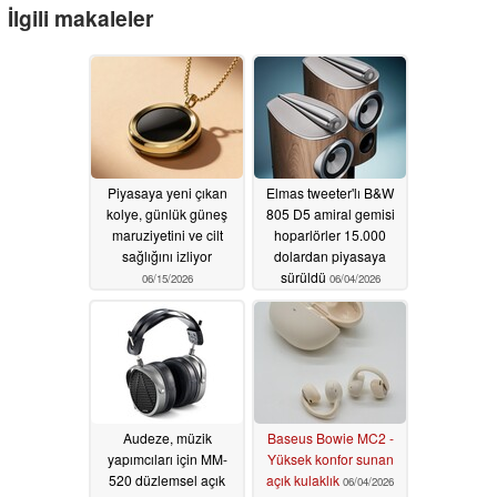
İlgili makaleler
Piyasaya yeni çıkan
Elmas tweeter'lı B&W
kolye, günlük güneş
805 D5 amiral gemisi
maruziyetini ve cilt
hoparlörler 15.000
sağlığını izliyor
dolardan piyasaya
sürüldü
06/15/2026
06/04/2026
Audeze, müzik
Baseus Bowie MC2 -
yapımcıları için MM-
Yüksek konfor sunan
520 düzlemsel açık
açık kulaklık
06/04/2026