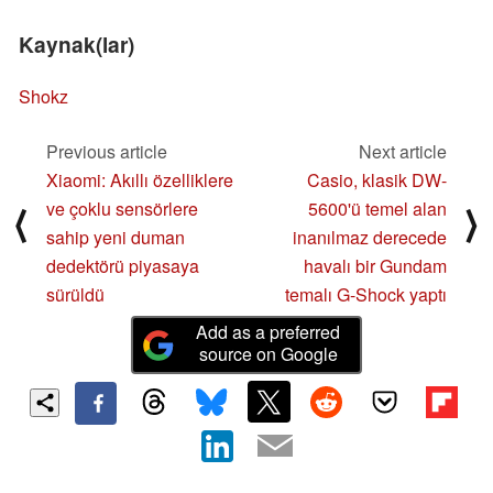
Kaynak(lar)
Shokz
Previous article
Next article
Xiaomi: Akıllı özelliklere
Casio, klasik DW-
ve çoklu sensörlere
5600'ü temel alan
⟨
⟩
sahip yeni duman
inanılmaz derecede
dedektörü piyasaya
havalı bir Gundam
sürüldü
temalı G-Shock yaptı
Add as a preferred
source on Google