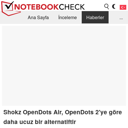
Ana Sayfa
İnceleme
Haberler
...
Öneri /SSS
Kütüphane
Satın Alma Rehberi
Arama
İletişim
Shokz OpenDots Air, OpenDots 2'ye göre
daha ucuz bir alternatiftir