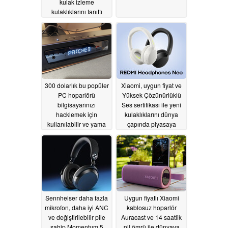
kulak izleme
kulaklıklarını tanıttı
06/04/2026
300 dolarlık bu popüler
Xiaomi, uygun fiyat ve
PC hoparlörü
Yüksek Çözünürlüklü
bilgisayarınızı
Ses sertifikası ile yeni
hacklemek için
kulaklıklarını dünya
kullanılabilir ve yama
çapında piyasaya
gelmiyor
sürüyor
06/03/2026
05/29/2026
Sennheiser daha fazla
Uygun fiyatlı Xiaomi
mikrofon, daha iyi ANC
kablosuz hoparlör
ve değiştirilebilir pile
Auracast ve 14 saatlik
sahip Momentum 5
pil ömrü ile dünyaya