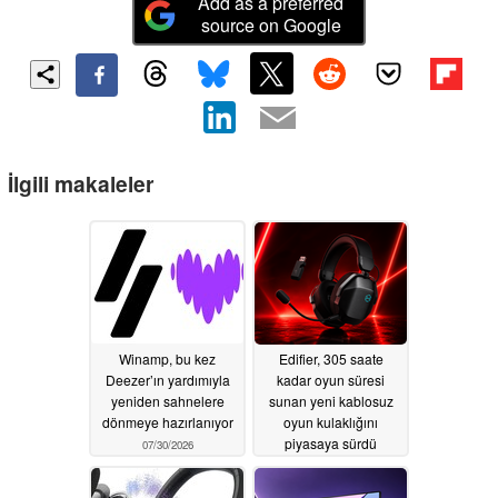
Add as a preferred
source on Google
İlgili makaleler
Winamp, bu kez
Edifier, 305 saate
Deezer’ın yardımıyla
kadar oyun süresi
yeniden sahnelere
sunan yeni kablosuz
dönmeye hazırlanıyor
oyun kulaklığını
piyasaya sürdü
07/30/2026
07/02/2026