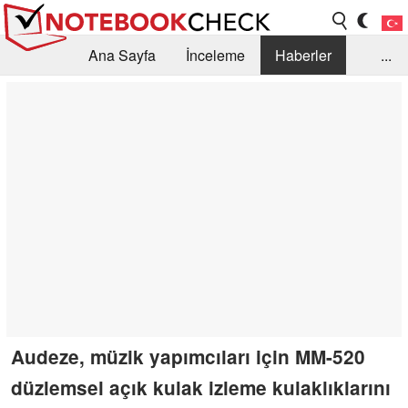
Ana Sayfa
İnceleme
Haberler
...
Öneri /SSS
Kütüphane
Satın Alma Rehberi
Arama
İletişim
Audeze, müzik yapımcıları için MM-520
düzlemsel açık kulak izleme kulaklıklarını