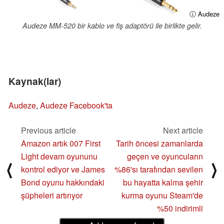
ⓘ Audeze
Audeze MM-520 bir kablo ve fiş adaptörü ile birlikte gelir.
Kaynak(lar)
Audeze
,
Audeze Facebook'ta
Previous article
Next article
Amazon artık 007 First
Tarih öncesi zamanlarda
Light devam oyununu
geçen ve oyuncuların
⟨
⟩
kontrol ediyor ve James
%86'sı tarafından sevilen
Bond oyunu hakkındaki
bu hayatta kalma şehir
şüpheleri artırıyor
kurma oyunu Steam'de
%50 indirimli