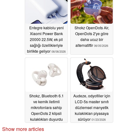
Entegre kablolu yeni
Shokz OpenDots Air,
Xiaomi Power Bank
OpenDots 2'ye göre
20000 22.5W, ek pil
daha ucuz bir
sağlığı özellikleriyle
alternatiftir
06/05/2026
birlikte geliyor
06/06/2026
Shokz, Bluetooth 6.1
Audeze, odyofiller için
ve kemik iletimli
LCD-5s master sınıfı
mikrofonlara sahip
düzlemsel manyetik
OpenDots 2 klipsli
kulaklıkları piyasaya
kulaklıkları duyurdu
sürüyor
01/23/2026
06/05/2026
Show more articles