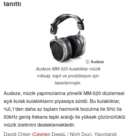
tanıttı
ⓘ Audeze
Audeze MM-520 kulaklıklar müzik
miksajı, kayıt ve prodüksiyon için
tasarlanmıştır.
Audeze, müzik yapımcılarına yönelik MM-520 düzlemsel
açık kulak kulaklıklarını piyasaya sürdü. Bu kulaklıklar,
%0,1'den daha az toplam harmonik bozulma ile 5Hz ila
50kHz geniş frekans tepki aralığı ile yüksek çözünürlüklü
müzik üretimini desteklemektedir.
David Chien (
Çeviren
DeepL / Ninh Duy),
Yayınlandı