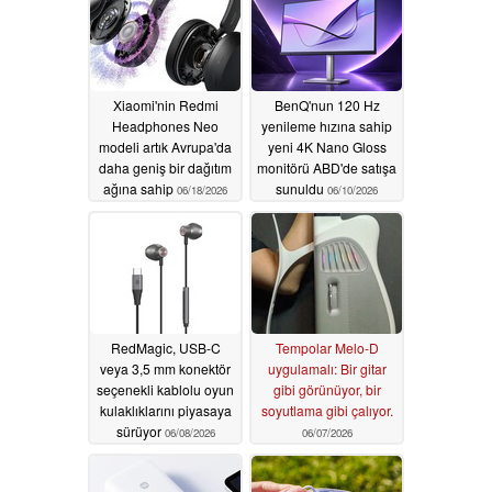
Xiaomi'nin Redmi
BenQ'nun 120 Hz
Headphones Neo
yenileme hızına sahip
modeli artık Avrupa'da
yeni 4K Nano Gloss
daha geniş bir dağıtım
monitörü ABD'de satışa
ağına sahip
sunuldu
06/18/2026
06/10/2026
RedMagic, USB-C
Tempolar Melo-D
veya 3,5 mm konektör
uygulamalı: Bir gitar
seçenekli kablolu oyun
gibi görünüyor, bir
kulaklıklarını piyasaya
soyutlama gibi çalıyor.
sürüyor
06/08/2026
06/07/2026