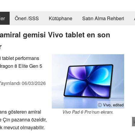
er
Öneri /SSS
Kütüphane
Satın Alma Rehberi
amiral gemisi Vivo tablet en son
r
 tablet performans
dragon 8 Elite Gen 5
Yayınlandı
06/03/2026
ⓘ Vivo, edited
ans gösteren amiral
Vivo Pad 6 Pro'nun ekranı.
te Çin pazarına özeldir,
k mevcut olmayabilir.