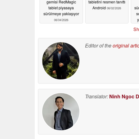
gemisi RedMagic
tabletini resmen tanıttı
tablet piyasaya
Android
sü
06/02/2026
sürülmeye yaklaşıyor
s
y
06/04/2026
Sh
Editor of the
original arti
Translator:
Ninh Ngoc 