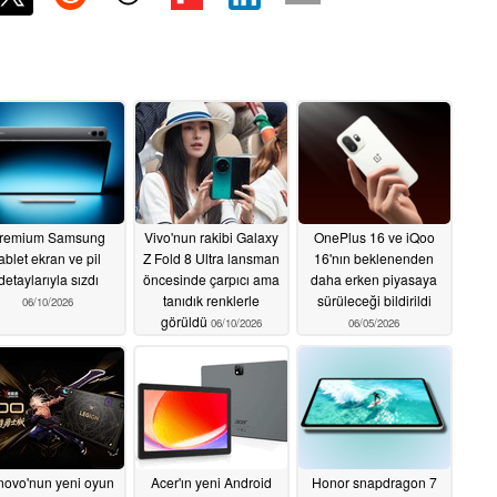
remium Samsung
Vivo'nun rakibi Galaxy
OnePlus 16 ve iQoo
tablet ekran ve pil
Z Fold 8 Ultra lansman
16'nın beklenenden
detaylarıyla sızdı
öncesinde çarpıcı ama
daha erken piyasaya
tanıdık renklerle
sürüleceği bildirildi
06/10/2026
görüldü
06/10/2026
06/05/2026
novo'nun yeni oyun
Acer'ın yeni Android
Honor snapdragon 7