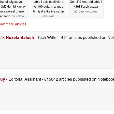
tableti piyasaya
tableti eski özelliklere
Gen 3'lü Android tableti
rüldükten birkaç ay
ve 100 doların altında
~368$'a piyasaya
onra görsel olarak
bir fiyat etiketine sahip
sürüyor
05/27/2026
enilendi
05/31/2026
05/31/2026
ow more articles
cle
:
Huzefa Baloch
- Tech Writer
- 491 articles published on N
Duy
- Editorial Assistant
- 815842 articles published on Notebo