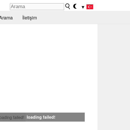
▼
Arama
İletişim
loading failed!
loading failed!