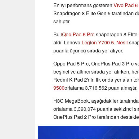
En iyi performans gösteren
Vivo Pad 6
Snapdragon 8 Elite Gen 5 tarafından d
sahiptir.
Bu
iQoo Pad 6 Pro
snapdragon 8 Elite G
aldı. Lenovo
Legion Y700 5. Nesil
snap
puanla üçüncü sırada yer alıyor.
Oppo Pad 5 Pro, OnePlus Pad 3 Pro ve
beşinci ve altıncı sırada yer alırken, h
Redmi K Pad 2'nin ilk onda yer alan tek
9500
ortalama 3.716.562 puan almıştır.
H3C MegaBook, aşağıdakiler tarafınd
ortalama 3,390,074 puanla sekizinci sır
OnePlus Pad 2 Pro tarafından destekl