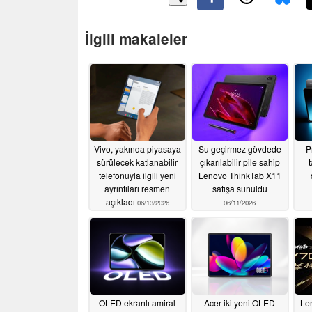
İlgili makaleler
Vivo, yakında piyasaya
Su geçirmez gövdede
P
sürülecek katlanabilir
çıkarılabilir pile sahip
telefonuyla ilgili yeni
Lenovo ThinkTab X11
ayrıntıları resmen
satışa sunuldu
açıkladı
06/13/2026
06/11/2026
OLED ekranlı amiral
Acer iki yeni OLED
Le