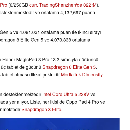
 Pro
(8/256GB
curr. TradingShenzhen'de 822 $
).
esteklenmektedir ve ortalama 4,132,697 puana
en 5 ve 4.081.031 ortalama puan ile ikinci sırayı
dragon 8 Elite Gen 5 ve 4,073,338 ortalama
 Honor MagicPad 3 Pro 13.3 sırasıyla dördüncü,
er üç tablet de gücünü
Snapdragon 8 Elite Gen 5
.
 tablet olması dikkat çekicidir
MediaTek Dimensity
an desteklenmektedir
Intel Core Ultra 5 228V
ve
ada yer alıyor. Liste, her ikisi de Oppo Pad 4 Pro ve
enmektedir
Snapdragon 8 Elite
.