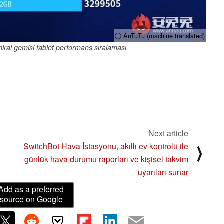
ⓘ AnTuTu (machine translated)
ral gemisi tablet performans sıralaması.
Next article
SwitchBot Hava İstasyonu, akıllı ev kontrolü ile
⟩
günlük hava durumu raporları ve kişisel takvim
uyarıları sunar
Add as a preferred
source on Google