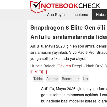
Ana Sayfa
İnceleme
Haberl
Snapdragon 8 Elite Gen 5'li 
AnTuTu sıralamalarında lide
AnTuTu, Mayıs 2026 için en son amiral gemisi
sıralamasını yayınladı. Vivo Pad 6 Pro, Snap
yonga seti ile ilk sırada yer alıyor.
Huzefa Baloch (
Çeviren
DeepL / Ninh Duy),
🇺🇸
🇩🇪
...
Tablet
Android
Benchmark
List
AnTuTu, Mayıs 2026 için en iyi perform
gemisi tablet sıralamasını açıkladı. Lis
bu nedenle bazı modeller küresel olara