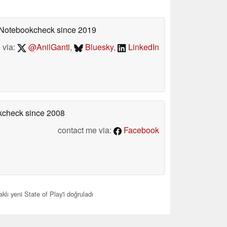
n Notebookcheck
since 2019
 via:
@AnilGanti
,
Bluesky
,
LinkedIn
okcheck
since 2008
contact me via:
Facebook
lı yeni State of Play'i doğruladı