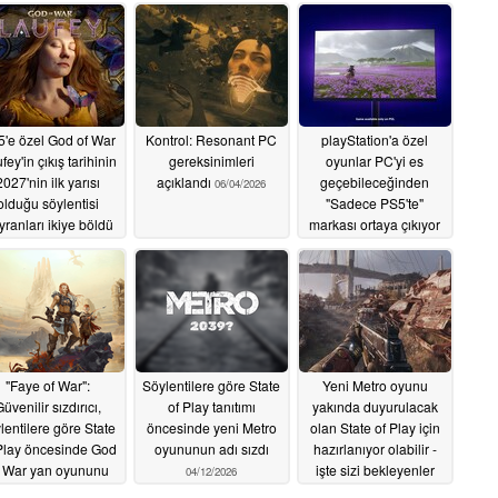
'e özel God of War
Kontrol: Resonant PC
playStation'a özel
fey'in çıkış tarihinin
gereksinimleri
oyunlar PC'yi es
2027'nin ilk yarısı
açıklandı
geçebileceğinden
06/04/2026
olduğu söylentisi
"Sadece PS5'te"
yranları ikiye böldü
markası ortaya çıkıyor
06/05/2026
06/02/2026
"Faye of War":
Söylentilere göre State
Yeni Metro oyunu
üvenilir sızdırıcı,
of Play tanıtımı
yakında duyurulacak
lentilere göre State
öncesinde yeni Metro
olan State of Play için
Play öncesinde God
oyununun adı sızdı
hazırlanıyor olabilir -
f War yan oyununu
işte sizi bekleyenler
04/12/2026
oğruladı
05/14/2026
04/11/2026