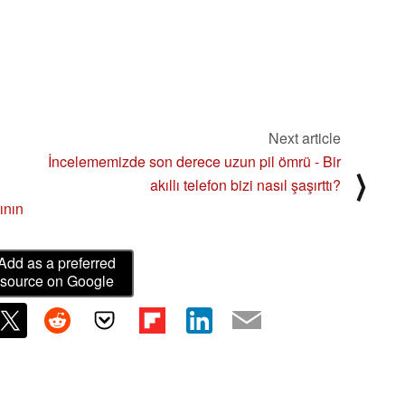
Next article
İncelememizde son derece uzun pil ömrü - Bir
⟩
akıllı telefon bizi nasıl şaşırttı?
ının
Add as a preferred
source on Google