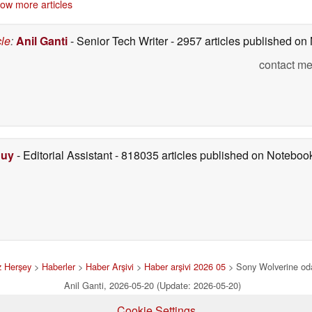
ow more articles
cle
:
Anil Ganti
- Senior Tech Writer
- 2957 articles published o
contact me
Duy
- Editorial Assistant
- 818035 articles published on Notebo
z Herşey
>
Haberler
>
Haber Arşivi
>
Haber arşivi 2026 05
> Sony Wolverine odak
Anil Ganti, 2026-05-20 (Update: 2026-05-20)
Cookie Settings