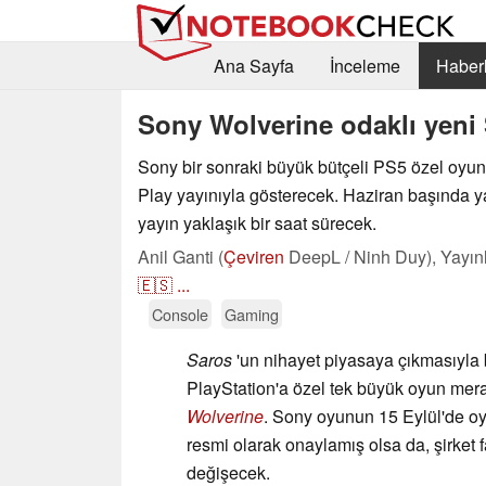
Ana Sayfa
İnceleme
Haberl
Sony Wolverine odaklı yeni S
Sony bir sonraki büyük bütçeli PS5 özel oyunu
Play yayınıyla gösterecek. Haziran başında 
yayın yaklaşık bir saat sürecek.
Anil Ganti (
Çeviren
DeepL / Ninh Duy),
Yayın
🇪🇸
...
Console
Gaming
Saros
'un nihayet piyasaya çıkmasıyla bi
PlayStation'a özel tek büyük oyun me
Wolverine
. Sony oyunun 15 Eylül'de oy
resmi olarak onaylamış olsa da, şirket
değişecek.