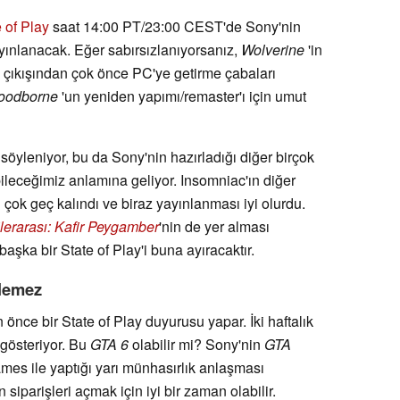
 of Play
saat 14:00 PT/23:00 CEST'de Sony'nin
yınlanacak. Eğer sabırsızlanıyorsanız,
Wolverine
'in
 çıkışından çok önce PC'ye getirme çabaları
oodborne
'un yeniden yapımı/remaster'ı için umut
öyleniyor, bu da Sony'nin hazırladığı diğer birçok
bileceğimiz anlamına geliyor. Insomniac'ın diğer
in çok geç kalındı ve biraz yayınlanması iyi olurdu.
lerarası: Kafir Peygamber
'nin de yer alması
ka bir State of Play'i buna ayıracaktır.
ilemez
nce bir State of Play duyurusu yapar. İki haftalık
 gösteriyor. Bu
GTA 6
olabilir mi? Sony'nin
GTA
s ile yaptığı yarı münhasırlık anlaşması
siparişleri açmak için iyi bir zaman olabilir.