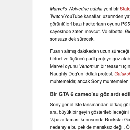
Marvel's Wolverine odaklı
yeni bir
State
Twitch/YouTube kanalları üzerinden ya
görüntüleri bazı hackerların oyunu PS5
sayesinde zaten mevcut. Ve elbette,
Bl
sonsuza dek sürecek.
Fuarın altmış dakikadan uzun süreceği s
birinci ve üçüncü parti projeye göz ata
Marvel oyunu
Venom
'un bir teaser'ı iç
Naughty Dog'un iddialı projesi,
Galaksi
muhtemeldir, ancak Sony muhtemelen baş
Bir GTA 6 cameo'su göz ardı ed
Sony genellikle lansmandan birkaç gün ö
ara, büyük bir şeyin gösterilebileceğini
VI
pazarlaması konusunda Rockstar Game
nedeniyle bu pek de mantıksız değil. Ön 