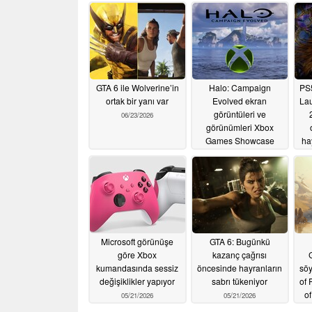
GTA 6 ile Wolverine’in
Halo: Campaign
PS5
ortak bir yanı var
Evolved ekran
Lau
görüntüleri ve
06/23/2026
görünümleri Xbox
Games Showcase
ha
2026'dan önce sızdı
06/06/2026
Microsoft görünüşe
GTA 6: Bugünkü
göre Xbox
kazanç çağrısı
G
kumandasında sessiz
öncesinde hayranların
söy
değişiklikler yapıyor
sabrı tükeniyor
of 
o
05/21/2026
05/21/2026
d