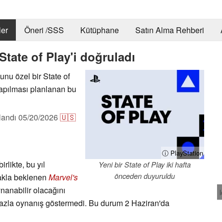
er
Öneri /SSS
Kütüphane
Satın Alma Rehberi
tate of Play'i doğruladı
nu özel bir State of
yapılması planlanan bu
landı
05/20/2026
🇺🇸
ⓘ PlayStation
rlikte, bu yıl
Yeni bir State of Play iki hafta
önceden duyuruldu
rakla beklenen
Marvel's
nanabilir olacağını
 fazla oynanış göstermedi. Bu durum 2 Haziran'da