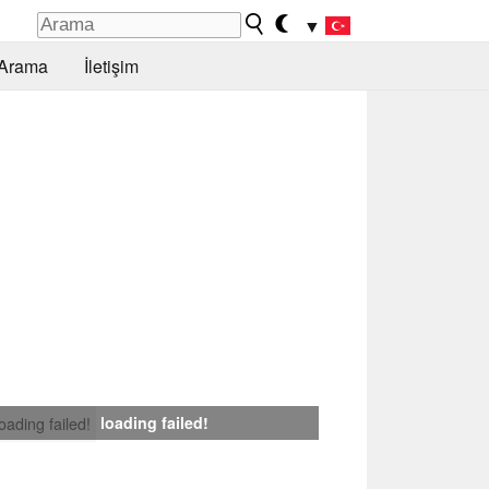
▼
Arama
İletişim
loading failed!
loading failed!