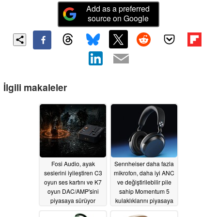
Add as a preferred
source on Google
İlgili makaleler
Fosi Audio, ayak
Sennheiser daha fazla
seslerini iyileştiren C3
mikrofon, daha iyi ANC
oyun ses kartını ve K7
ve değiştirilebilir pile
oyun DAC/AMP'sini
sahip Momentum 5
piyasaya sürüyor
kulaklıklarını piyasaya
sürdü
05/29/2026
05/26/2026