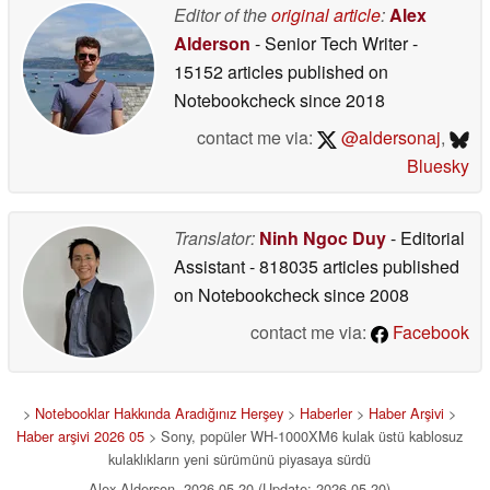
Editor of the
original article
:
Alex
Alderson
- Senior Tech Writer
-
15152 articles published on
Notebookcheck
since 2018
contact me via:
@aldersonaj
,
Bluesky
Translator:
Ninh Ngoc Duy
- Editorial
Assistant
- 818035 articles published
on Notebookcheck
since 2008
contact me via:
Facebook
>
Notebooklar Hakkında Aradığınız Herşey
>
Haberler
>
Haber Arşivi
>
Haber arşivi 2026 05
> Sony, popüler WH-1000XM6 kulak üstü kablosuz
kulaklıkların yeni sürümünü piyasaya sürdü
Alex Alderson, 2026-05-20 (Update: 2026-05-20)