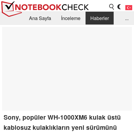
Ana Sayfa
İnceleme
Haberler
...
Öneri /SSS
Kütüphane
Satın Alma Rehberi
Arama
İletişim
Sony, popüler WH-1000XM6 kulak üstü
kablosuz kulaklıkların yeni sürümünü