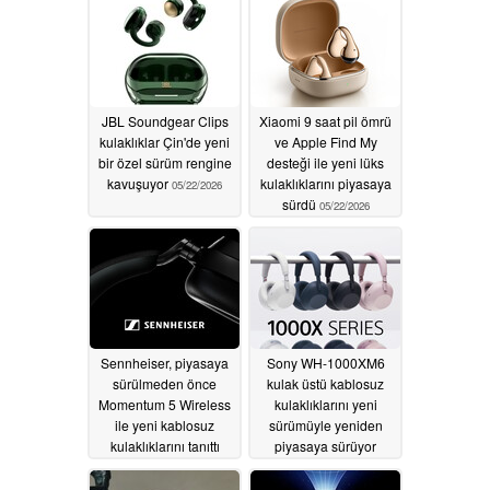
JBL Soundgear Clips
Xiaomi 9 saat pil ömrü
kulaklıklar Çin'de yeni
ve Apple Find My
bir özel sürüm rengine
desteği ile yeni lüks
kavuşuyor
kulaklıklarını piyasaya
05/22/2026
sürdü
05/22/2026
Sennheiser, piyasaya
Sony WH-1000XM6
sürülmeden önce
kulak üstü kablosuz
Momentum 5 Wireless
kulaklıklarını yeni
ile yeni kablosuz
sürümüyle yeniden
kulaklıklarını tanıttı
piyasaya sürüyor
05/21/2026
05/19/2026