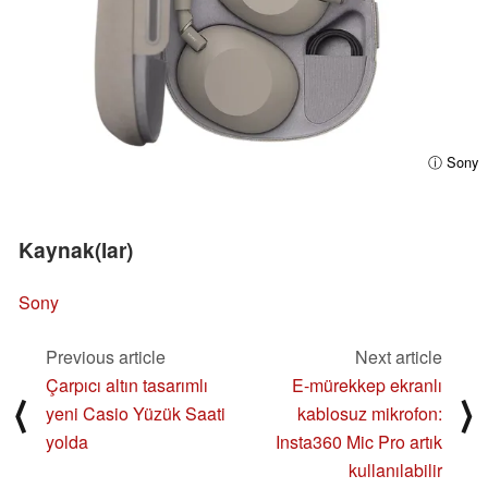
ⓘ Sony
Kaynak(lar)
Sony
Previous article
Next article
Çarpıcı altın tasarımlı
E-mürekkep ekranlı
⟨
⟩
yeni Casio Yüzük Saati
kablosuz mikrofon:
yolda
Insta360 Mic Pro artık
kullanılabilir