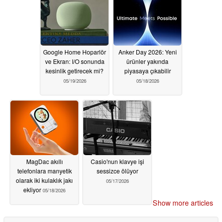
Google Home Hoparlör
Anker Day 2026: Yeni
ve Ekran: I/O sonunda
ürünler yakında
kesinlik getirecek mi?
piyasaya çıkabilir
05/19/2026
05/18/2026
MagDac akıllı
Casio'nun klavye işi
telefonlara manyetik
sessizce ölüyor
olarak iki kulaklık jakı
05/17/2026
ekliyor
05/18/2026
Show more articles