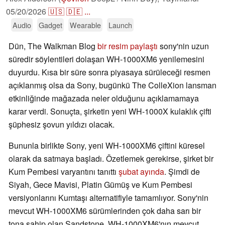
05/20/2026
🇺🇸
🇩🇪
...
Audio
Gadget
Wearable
Launch
Dün, The Walkman Blog
bir resim paylaştı
sony'nin uzun
süredir söylentileri dolaşan WH-1000XM6 yenilemesini
duyurdu. Kısa bir süre sonra piyasaya sürüleceği resmen
açıklanmış olsa da Sony, bugünkü The ColleXion lansman
etkinliğinde mağazada neler olduğunu açıklamamaya
karar verdi. Sonuçta, şirketin yeni WH-1000X kulaklık çifti
şüphesiz şovun yıldızı olacak.
Bununla birlikte Sony, yeni WH-1000XM6 çiftini küresel
olarak da satmaya başladı. Özetlemek gerekirse, şirket bir
Kum Pembesi varyantını tanıttı
şubat ayında
. Şimdi de
Siyah, Gece Mavisi, Platin Gümüş ve Kum Pembesi
versiyonlarını Kumtaşı alternatifiyle tamamlıyor. Sony'nin
mevcut WH-1000XM6 sürümlerinden çok daha sarı bir
tona sahip olan Sandstone, WH-1000XM6'nın mevcut