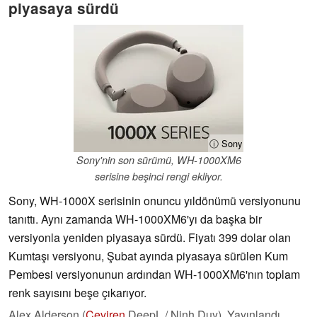
piyasaya sürdü
ⓘ Sony
Sony'nin son sürümü, WH-1000XM6
serisine beşinci rengi ekliyor.
Sony, WH-1000X serisinin onuncu yıldönümü versiyonunu
tanıttı. Aynı zamanda WH-1000XM6'yı da başka bir
versiyonla yeniden piyasaya sürdü. Fiyatı 399 dolar olan
Kumtaşı versiyonu, Şubat ayında piyasaya sürülen Kum
Pembesi versiyonunun ardından WH-1000XM6'nın toplam
renk sayısını beşe çıkarıyor.
Alex Alderson (
Çeviren
DeepL / Ninh Duy),
Yayınlandı