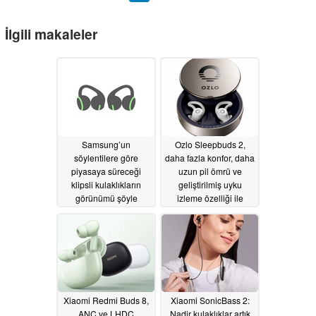
İlgili makaleler
Samsung’un
Ozlo Sleepbuds 2,
söylentilere göre
daha fazla konfor, daha
piyasaya süreceği
uzun pil ömrü ve
klipsli kulaklıkların
geliştirilmiş uyku
görünümü şöyle
izleme özelliği ile
olabilir
piyasaya çıkıyor
07/30/2026
07/30/2026
Xiaomi Redmi Buds 8,
Xiaomi SonicBass 2:
ANC ve LHDC
Nadir kulaklıklar artık