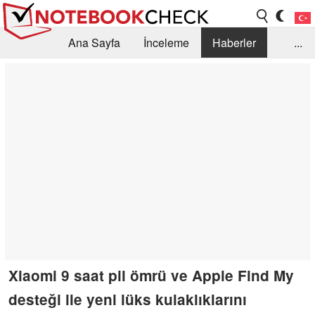
Ana Sayfa
İnceleme
Haberler
...
Öneri /SSS
Kütüphane
Satın Alma Rehberi
Arama
İletişim
Xiaomi 9 saat pil ömrü ve Apple Find My
desteği ile yeni lüks kulaklıklarını