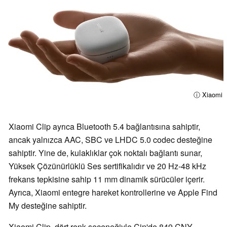
ⓘ Xiaomi
Xiaomi Clip ayrıca Bluetooth 5.4 bağlantısına sahiptir,
ancak yalnızca AAC, SBC ve LHDC 5.0 codec desteğine
sahiptir. Yine de, kulaklıklar çok noktalı bağlantı sunar,
Yüksek Çözünürlüklü Ses sertifikalıdır ve 20 Hz-48 kHz
frekans tepkisine sahip 11 mm dinamik sürücüler içerir.
Ayrıca, Xiaomi entegre hareket kontrollerine ve Apple Find
My desteğine sahiptir.
Xiaomi Clip, dört renk seçeneğiyle Çin'de 849 CNY