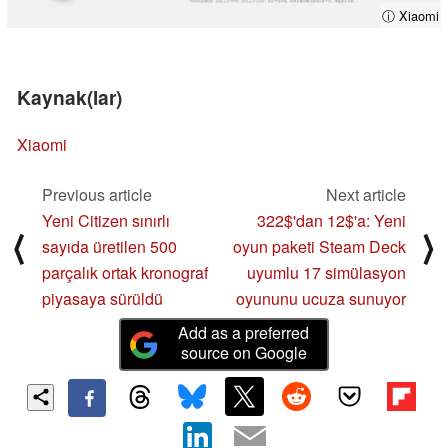
ⓘ Xiaomi
Kaynak(lar)
Xiaomi
Previous article
Next article
Yeni Citizen sınırlı
322$'dan 12$'a: Yeni
⟨
⟩
sayıda üretilen 500
oyun paketi Steam Deck
parçalık ortak kronograf
uyumlu 17 simülasyon
piyasaya sürüldü
oyununu ucuza sunuyor
Add as a preferred
source on Google