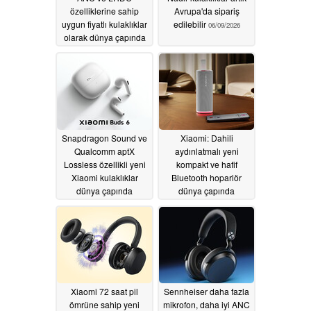
özelliklerine sahip
Avrupa'da sipariş
uygun fiyatlı kulaklıklar
edilebilir
06/09/2026
olarak dünya çapında
piyasaya sürüldü
06/21/2026
Snapdragon Sound ve
Xiaomi: Dahili
Qualcomm aptX
aydınlatmalı yeni
Lossless özellikli yeni
kompakt ve hafif
Xiaomi kulaklıklar
Bluetooth hoparlör
dünya çapında
dünya çapında
piyasaya sürülüyor
piyasaya sürülüyor
05/27/2026
05/27/2026
Xiaomi 72 saat pil
Sennheiser daha fazla
ömrüne sahip yeni
mikrofon, daha iyi ANC