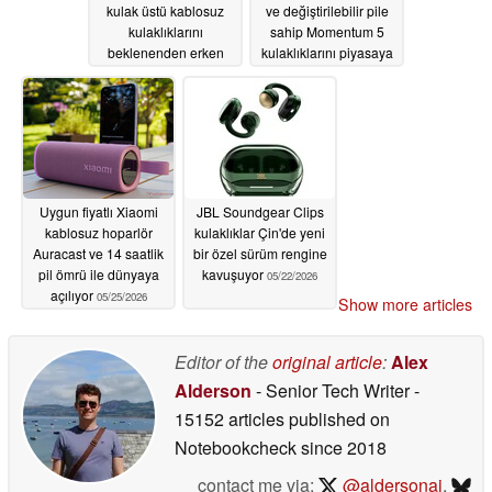
kulak üstü kablosuz
ve değiştirilebilir pile
kulaklıklarını
sahip Momentum 5
beklenenden erken
kulaklıklarını piyasaya
piyasaya sürdü
sürdü
05/26/2026
05/26/2026
Uygun fiyatlı Xiaomi
JBL Soundgear Clips
kablosuz hoparlör
kulaklıklar Çin'de yeni
Auracast ve 14 saatlik
bir özel sürüm rengine
pil ömrü ile dünyaya
kavuşuyor
05/22/2026
açılıyor
05/25/2026
Show more articles
Editor of the
original article
:
Alex
Alderson
- Senior Tech Writer
-
15152 articles published on
Notebookcheck
since 2018
contact me via:
@aldersonaj
,