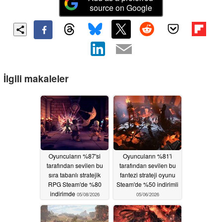
source on Google
İlgili makaleler
Oyuncuların %87'si
Oyuncuların %81'i
tarafından sevilen bu
tarafından sevilen bu
sıra tabanlı stratejik
fantezi strateji oyunu
RPG Steam'de %80
Steam'de %50 indirimli
indirimde
05/08/2026
05/06/2026