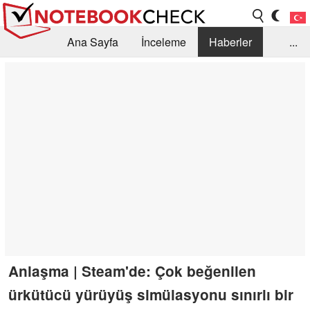
Ana Sayfa
İnceleme
Haberler
...
Öneri /SSS
Kütüphane
Satın Alma Rehberi
Arama
İletişim
Anlaşma | Steam'de: Çok beğenilen
ürkütücü yürüyüş simülasyonu sınırlı bir