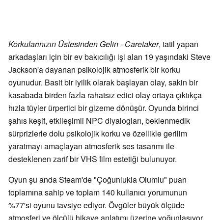
Korkularınızın Üstesinden Gelin - Caretaker
, tatil yapan
arkadaşları için bir ev bakıcılığı işi alan 19 yaşındaki Steve
Jackson'a dayanan psikolojik atmosferik bir korku
oyunudur. Basit bir iyilik olarak başlayan olay, sakin bir
kasabada birden fazla rahatsız edici olay ortaya çıktıkça
hızla tüyler ürpertici bir gizeme dönüşür. Oyunda birinci
şahıs keşif, etkileşimli NPC diyalogları, beklenmedik
sürprizlerle dolu psikolojik korku ve özellikle gerilim
yaratmayı amaçlayan atmosferik ses tasarımı ile
desteklenen zarif bir VHS film estetiği bulunuyor.
Oyun şu anda Steam'de "Çoğunlukla Olumlu" puan
toplamına sahip ve toplam 140 kullanıcı yorumunun
%77'si oyunu tavsiye ediyor. Övgüler büyük ölçüde
atmosferi ve ölçülü hikaye anlatımı üzerine yoğunlaşıyor.