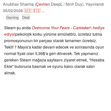
Anubhav Sharma (
Çeviren
DeepL / Ninh Duy),
Yayınlandı
05/02/2026
🇺🇸
🇪🇸
...
Gaming
Deal
Steam şu anda
Overcome Your Fears - Caretaker
'ı hediye
ediyor
psikolojik korku yürüme simülatörü, ücretsiz tutma
promosyonunun bir parçası olarak tamamen ücretsiz.
Teklif 7 Mayıs'a kadar devam edecek ve sonrasında oyun
normal fiyatı olan 5,99$'a geri dönecek. Tek yapmanız
gereken Steam mağaza sayfasını ziyaret etmek, "Hesaba
Ekle" butonuna basmak ve oyunu kalıcı olarak satın
almak.