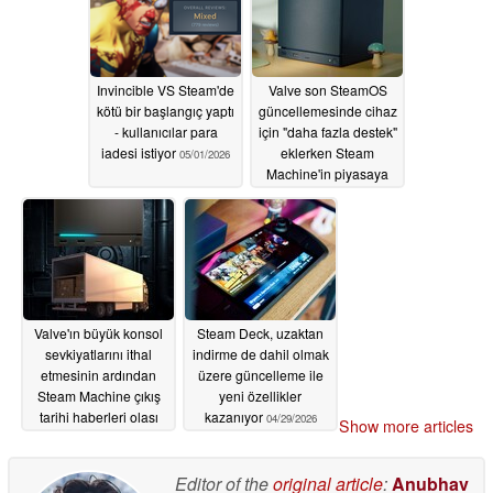
Invincible VS Steam'de
Valve son SteamOS
kötü bir başlangıç yaptı
güncellemesinde cihaz
- kullanıcılar para
için "daha fazla destek"
iadesi istiyor
eklerken Steam
05/01/2026
Machine'in piyasaya
sürülmesi yakın
görünüyor
05/01/2026
Valve'ın büyük konsol
Steam Deck, uzaktan
sevkiyatlarını ithal
indirme de dahil olmak
etmesinin ardından
üzere güncelleme ile
Steam Machine çıkış
yeni özellikler
tarihi haberleri olası
kazanıyor
04/29/2026
Show more articles
05/01/2026
Editor of the
original article
:
Anubhav