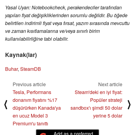
Yasal Uyarı: Notebookcheck, perakendeciler tarafından
yapılan fiyat değişikliklerinden sorumlu değildir. Bu öğede
belirtilen indirimli fiyat veya fırsat, yazım sırasında mevcuttu
ve zaman kısıtlamalarına ve/veya sınırlı birim
kullanılabilirliğine tabi olabilir.
Kaynak(lar)
Buhar
,
SteamDB
Previous article
Next article
Tesla, Performans
Steam'deki en iyi fiyat:
donanım fiyatını %17
Popüler strateji
⟨
⟩
düşürürken Kanada'ya
sandbox'ı şimdi 50 dolar
en ucuz Model 3
yerine 5 dolar
Premium'u tanıttı
Add as a preferred