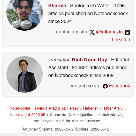
Sharma
- Senior Tech Writer
- 1796
articles published on Notebookcheck
since 2024
contact me via:
@lottamuzic
,
LinkedIn
Translator:
Ninh Ngoc Duy
- Editorial
Assistant
- 814621 articles published
on Notebookcheck
since 2008
contact me via:
Facebook
>
Notebooklar Hakkında Aradığınız Herşey
>
Haberler
>
Haber Arşivi
>
Haber arşivi 2026 05
> Steam'de: Çok beğenilen ürkütücü yürüyüş
simülasyonu sınırlı bir süre için ücretsiz
Anubhav Sharma, 2026-05- 2 (Update: 2026-05- 2)