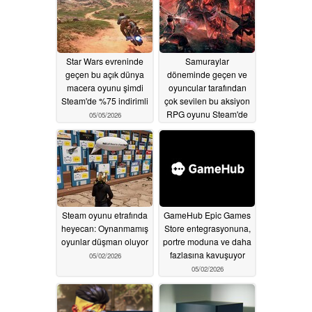
Star Wars evreninde
Samuraylar
geçen bu açık dünya
döneminde geçen ve
macera oyunu şimdi
oyuncular tarafından
Steam'de %75 indirimli
çok sevilen bu aksiyon
RPG oyunu Steam'de
05/05/2026
%90 indirimde
05/04/2026
Steam oyunu etrafında
GameHub Epic Games
heyecan: Oynanmamış
Store entegrasyonuna,
oyunlar düşman oluyor
portre moduna ve daha
fazlasına kavuşuyor
05/02/2026
05/02/2026