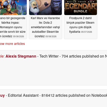
ancı bir gezegende
Karl Marx ve Harambe
Frostpunk 2 dahil
fabrika inşası:
ile: Dota 2
birçok popüler Steam
Otomasyon oyunu
emektarlarından vahşi
oyunu çok düşük
m'de sınırlı bir süre
autobattler Steam'de
fiyatlarla
05/07/2026
in ücretsiz
ücretsiz
05/08/2026
05/08/2026
ow more articles
cle
:
Alexis Stegmann
- Tech Writer
- 704 articles published on
Duy
- Editorial Assistant
- 816412 articles published on Notebo