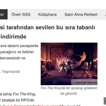
er
Öneri /SSS
Kütüphane
Satın Alma Rehberi
i tarafından sevilen bu sıra tabanlı
 indirimde
 sıra tabanlı savaşlarda
ayacağınız ve ödüller
 benzersizdir ve
),
Yayınlandı
ⓘ IronOak Games
For The King'de bir oynanışı gösteren
bir görüntü.
ra sahip
For The King
,
 stratejik bir RPG'dir.