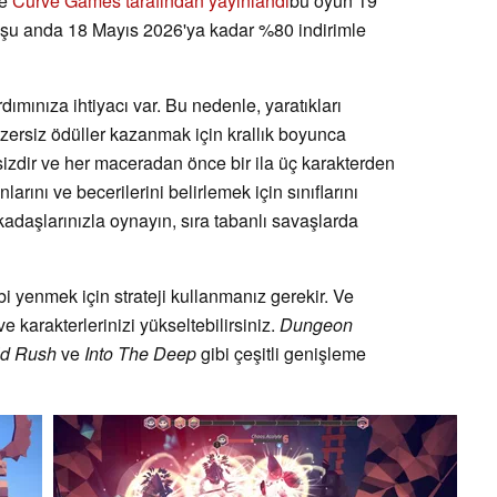
e
Curve Games tarafından yayınlandı
bu oyun 19
 şu anda 18 Mayıs 2026'ya kadar %80 indirimle
dımınıza ihtiyacı var. Bu nedenle, yaratıkları
ersiz ödüller kazanmak için krallık boyunca
izdir ve her maceradan önce bir ila üç karakterden
larını ve becerilerini belirlemek için sınıflarını
arkadaşlarınızla oynayın, sıra tabanlı savaşlarda
i yenmek için strateji kullanmanız gerekir. Ve
ve karakterlerinizi yükseltebilirsiniz.
Dungeon
ld Rush
ve
Into The Deep
gibi çeşitli genişleme