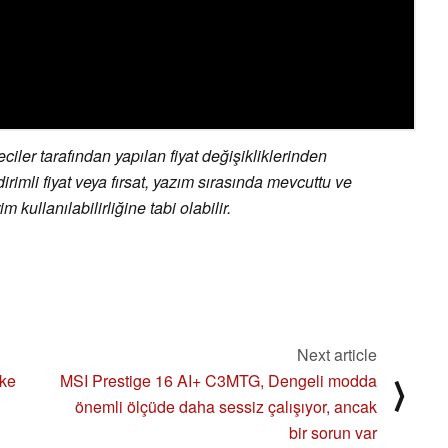
ler tarafından yapılan fiyat değişikliklerinden
irimli fiyat veya fırsat, yazım sırasında mevcuttu ve
 kullanılabilirliğine tabi olabilir.
Next article
ike
MSI Prestige 16 AI+ C3MTG, Dengeli modda
⟩
önemli ölçüde daha sessiz çalışıyor, ancak
bir sorun var