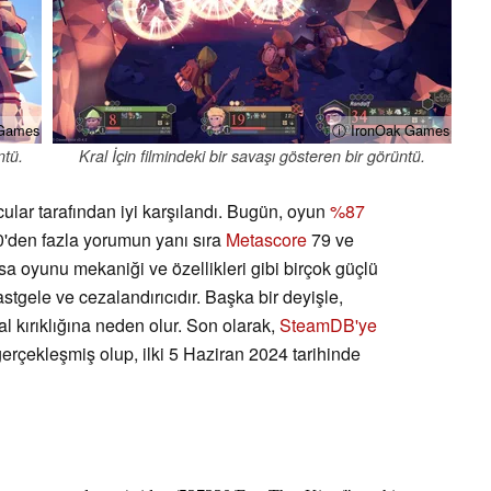
 Games
ⓘ IronOak Games
ntü.
Kral İçin filmindeki bir savaşı gösteren bir görüntü.
ular tarafından iyi karşılandı. Bugün, oyun
%87
'den fazla yorumun yanı sıra
Metascore
79 ve
a oyunu mekaniği ve özellikleri gibi birçok güçlü
astgele ve cezalandırıcıdır. Başka bir deyişle,
l kırıklığına neden olur. Son olarak,
SteamDB'ye
gerçekleşmiş olup, ilki 5 Haziran 2024 tarihinde