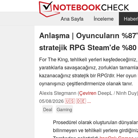
Ana Sayfa
İnceleme
Haberl
Anlaşma | Oyuncuların %87's
stratejik RPG Steam'de %80
For The King, tehlikeli yerleri keşfedeceğiniz,
yaratıklarla savaşacağınız, zorlukları tamaml
kazanacağınız stratejik bir RPG'dir. Her oyun
oynanışınızı çeşitlendirmenize olanak tanır.
Alexis Stegmann (
Çeviren
DeepL / Ninh Duy
05/08/2026
🇺🇸
🇩🇪
...
Deal
Gaming
Prosedürel olarak oluşturulan dünyala
bilinmeyen ve tehlikeli yerlere girdiğiniz