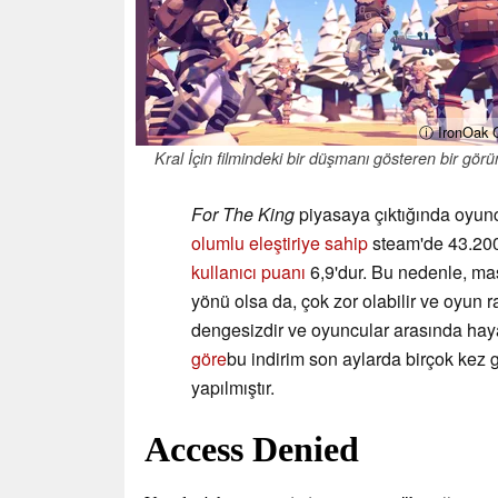
ⓘ IronOak
Kral İçin filmindeki bir düşmanı gösteren bir görü
For The King
piyasaya çıktığında oyunc
olumlu eleştiriye sahip
steam'de 43.200
kullanıcı puanı
6,9'dur. Bu nedenle, mas
yönü olsa da, çok zor olabilir ve oyun r
dengesizdir ve oyuncular arasında haya
göre
bu indirim son aylarda birçok kez 
yapılmıştır.