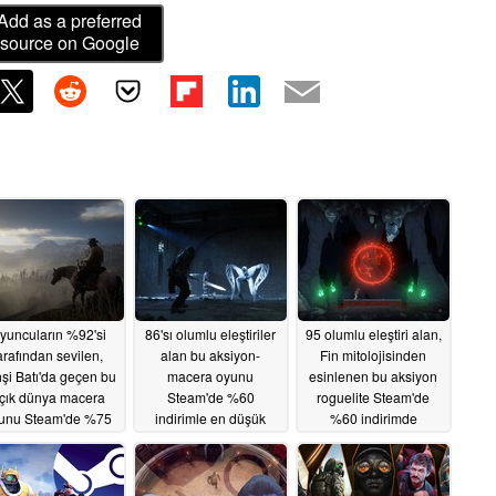
Add as a preferred
source on Google
yuncuların %92'si
86'sı olumlu eleştiriler
95 olumlu eleştiri alan,
arafından sevilen,
alan bu aksiyon-
Fin mitolojisinden
şi Batı'da geçen bu
macera oyunu
esinlenen bu aksiyon
çık dünya macera
Steam'de %60
roguelite Steam'de
unu Steam'de %75
indirimle en düşük
%60 indirimde
ndirimde
fiyatına ulaştı
05/14/2026
05/13/2026
05/10/2026