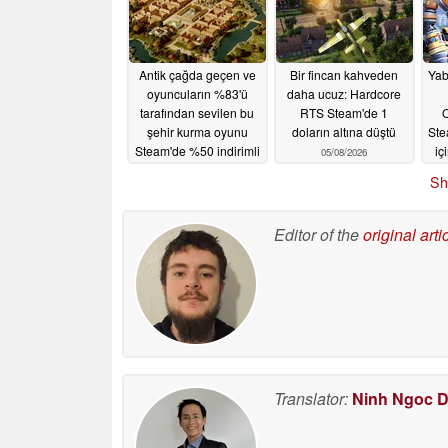
Antik çağda geçen ve
Bir fincan kahveden
Yab
oyuncuların %83'ü
daha ucuz: Hardcore
tarafından sevilen bu
RTS Steam'de 1
şehir kurma oyunu
doların altına düştü
Stea
Steam'de %50 indirimli
iç
05/08/2026
05/09/2026
Sh
Editor of the
original arti
Translator:
Ninh Ngoc 