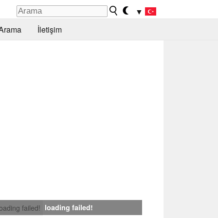
▼
Arama
İletişim
loading failed!
loading failed!