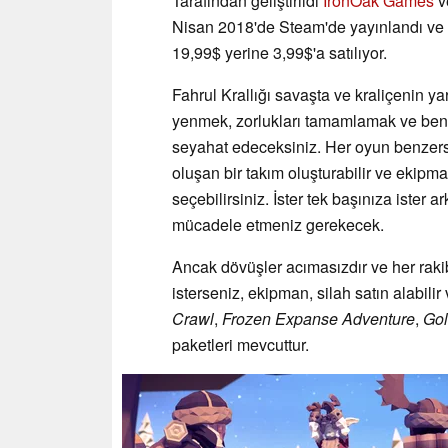
Tarafından geliştirildi
IronOak Games
v
Nisan 2018'de Steam'de yayınlandı ve
19,99$ yerine 3,99$'a satılıyor.
Fahrul Krallığı savaşta ve kraliçenin yar
yenmek, zorlukları tamamlamak ve benz
seyahat edeceksiniz. Her oyun benzers
oluşan bir takım oluşturabilir ve ekipman
seçebilirsiniz. İster tek başınıza ister 
mücadele etmeniz gerekecek.
Ancak dövüşler acımasızdır ve her rakib
isterseniz, ekipman, silah satın alabilir 
Crawl
,
Frozen Expanse
Adventure
,
Go
paketleri mevcuttur.