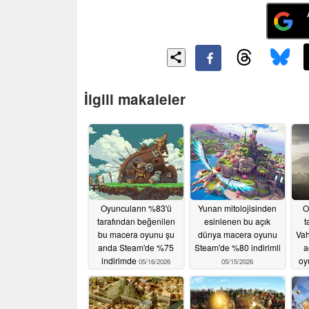
İlgili makaleler
Oyuncuların %83'ü
Yunan mitolojisinden
O
tarafından beğenilen
esinlenen bu açık
t
bu macera oyunu şu
dünya macera oyunu
Vah
anda Steam'de %75
Steam'de %80 indirimli
a
indirimde
oy
05/16/2026
05/15/2026
i