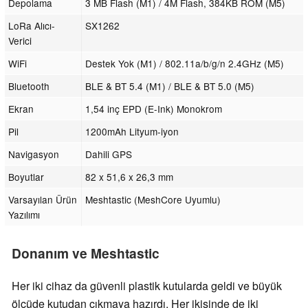
Depolama
3 MB Flash (M1) / 4M Flash, 384KB ROM (M5)
LoRa Alıcı-
SX1262
Verici
WiFi
Destek Yok (M1) / 802.11a/b/g/n 2.4GHz (M5)
Bluetooth
BLE & BT 5.4 (M1) / BLE & BT 5.0 (M5)
Ekran
1,54 inç EPD (E-Ink) Monokrom
Pil
1200mAh Lityum-iyon
Navigasyon
Dahili GPS
Boyutlar
82 x 51,6 x 26,3 mm
Varsayılan Ürün
Meshtastic (MeshCore Uyumlu)
Yazılımı
Donanım ve Meshtastic
Her iki cihaz da güvenli plastik kutularda geldi ve büyük
ölçüde kutudan çıkmaya hazırdı. Her ikisinde de iki