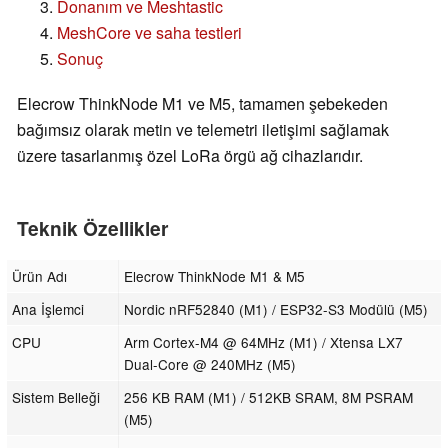
Donanım ve Meshtastic
MeshCore ve saha testleri
Sonuç
Elecrow ThinkNode M1 ve M5, tamamen şebekeden
bağımsız olarak metin ve telemetri iletişimi sağlamak
üzere tasarlanmış özel LoRa örgü ağ cihazlarıdır.
Teknik Özellikler
Ürün Adı
Elecrow ThinkNode M1 & M5
Ana İşlemci
Nordic nRF52840 (M1) / ESP32-S3 Modülü (M5)
CPU
Arm Cortex-M4 @ 64MHz (M1) / Xtensa LX7
Dual-Core @ 240MHz (M5)
Sistem Belleği
256 KB RAM (M1) / 512KB SRAM, 8M PSRAM
(M5)