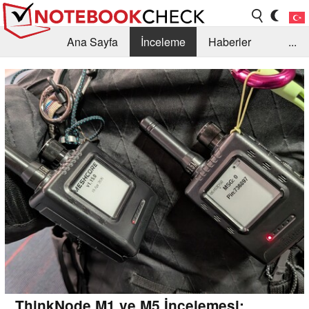
Ana Sayfa
İnceleme
Haberler
...
Öneri /SSS
Kütüphane
Satın Alma Rehberi
Arama
İletişim
ThinkNode M1 ve M5 İncelemesi: