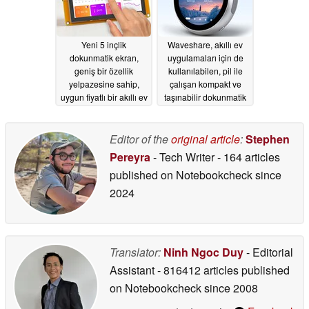
Yeni 5 inçlik
Waveshare, akıllı ev
dokunmatik ekran,
uygulamaları için de
geniş bir özellik
kullanılabilen, pil ile
yelpazesine sahip,
çalışan kompakt ve
uygun fiyatlı bir akıllı ev
taşınabilir dokunmatik
merkezi olarak da
ekranı tanıttı
06/22/2026
kullanılabiliyor
Editor of the
original article
:
Stephen
06/27/2026
Pereyra
- Tech Writer
- 164 articles
published on Notebookcheck
since
2024
Translator:
Ninh Ngoc Duy
- Editorial
Assistant
- 816412 articles published
on Notebookcheck
since 2008