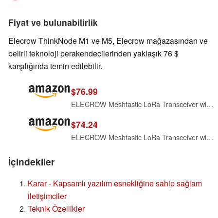
Fiyat ve bulunabilirlik
Elecrow ThinkNode M1 ve M5, Elecrow mağazasından ve
belirli teknoloji perakendecilerinden yaklaşık 76 $
karşılığında temin edilebilir.
$76.99
ELECROW Meshtastic LoRa Transceiver with GPS and nRF52840 &1.54" EPD Screen
$74.24
ELECROW Meshtastic LoRa Transceiver with GPS and ESP32-S3 &1.54" EPD Screen
İçindekiler
Karar - Kapsamlı yazılım esnekliğine sahip sağlam
iletişimciler
Teknik Özellikler