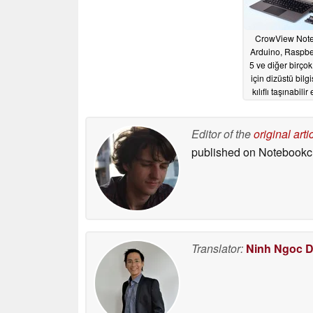
CrowView Note
Arduino, Raspbe
5 ve diğer birçok
için dizüstü bilg
kılıflı taşınabilir
05/10/2026
Editor of the
original arti
published on Notebook
Translator:
Ninh Ngoc 