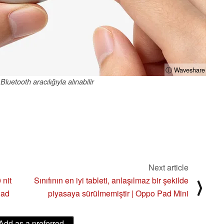
ⓘ Waveshare
Bluetooth aracılığıyla alınabilir
Next article
nit
Sınıfının en iyi tableti, anlaşılmaz bir şekilde
⟩
Pad
piyasaya sürülmemiştir | Oppo Pad Mini
Add as a preferred