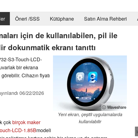
er
Öneri /SSS
Kütüphane
Satın Alma Rehberi
ları için de kullanılabilen, pil ile
ir dokunmatik ekranı tanıttı
SP32-S3-Touch-LCD-
yuvarlak bir ekrana
 görebilir. Cihazın fiyatı
yınlandı
06/22/2026
ⓘ Waveshare
Yeni ekran, çeşitli uygulamalarda
kullanılabilir
ek çok
birçok maker
ouch-LCD-1.85B
modeli