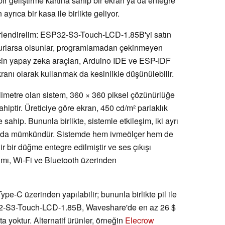
 bir geliştirme kartına sahip bir ekran ya da entegre
 ayrıca bir kasa ile birlikte geliyor.
erlendirelim: ESP32-S3-Touch-LCD-1.85B'yi satın
olurlarsa olsunlar, programlamadan çekinmeyen
e için yapay zeka araçları, Arduino IDE ve ESP-IDF
ekranı olarak kullanmak da kesinlikle düşünülebilir.
ilimetre olan sistem, 360 × 360 piksel çözünürlüğe
iptir. Üreticiye göre ekran, 450 cd/m² parlaklık
ahip. Bununla birlikte, sistemle etkileşim, iki ayrı
yla da mümkündür. Sistemde hem ivmeölçer hem de
r bir düğme entegre edilmiştir ve ses çıkışı
ımı, Wi-Fi ve Bluetooth üzerinden
-C üzerinden yapılabilir; bununla birlikte pil ile
32-S3-Touch-LCD-1.85B, Waveshare'de en az 26 $
ta yoktur. Alternatif ürünler, örneğin
Elecrow