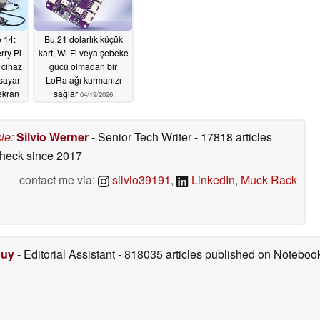
 14:
Bu 21 dolarlık küçük
rry Pi
kart, Wi-Fi veya şebeke
 cihaz
gücü olmadan bir
isayar
LoRa ağı kurmanızı
 ekran
sağlar
04/19/2026
cle
:
Silvio Werner
- Senior Tech Writer
- 17818 articles
check
since 2017
contact me via:
silvio39191
,
LinkedIn
,
Muck Rack
Duy
- Editorial Assistant
- 818035 articles published on Notebo