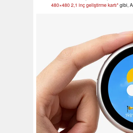
480×480 2,1 inç geliştirme kartı
gibi, A