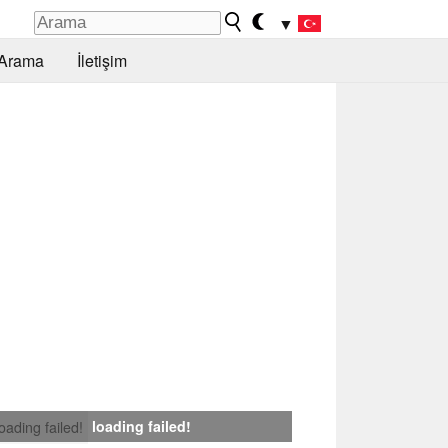
▼
Arama
İletişim
loading failed!
loading failed!