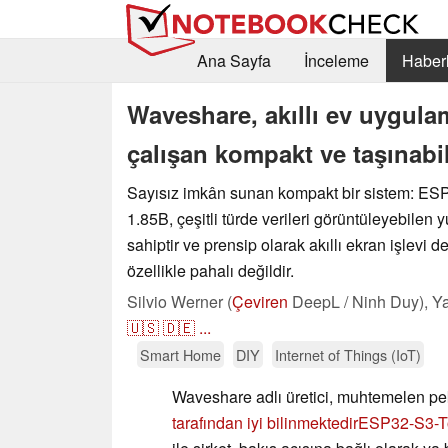
Ana Sayfa
İnceleme
Haberl
Waveshare, akıllı ev uygulama
çalışan kompakt ve taşınabil
Sayısız imkân sunan kompakt bir sistem: E
1.85B, çeşitli türde verileri görüntüleyebilen 
sahiptir ve prensip olarak akıllı ekran işlevi de
özellikle pahalı değildir.
Silvio Werner (
Çeviren
DeepL / Ninh Duy),
Ya
🇺🇸
🇩🇪
...
Smart Home
DIY
Internet of Things (IoT)
Waveshare adlı üretici, muhtemelen p
tarafından iyi bilinmektedir
ESP32-S3-T