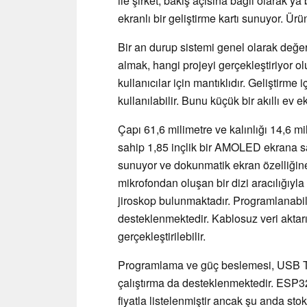
ile şirket, bakış açısına bağlı olarak ya
ekranlı bir geliştirme kartı sunuyor. Ürün
Bir an durup sistemi genel olarak değ
almak, hangi projeyi gerçekleştiriyor 
kullanıcılar için mantıklıdır. Geliştirm
kullanılabilir. Bunu küçük bir akıllı ev 
Çapı 61,6 milimetre ve kalınlığı 14,6 m
sahip 1,85 inçlik bir AMOLED ekrana sah
sunuyor ve dokunmatik ekran özelliğine s
mikrofondan oluşan bir dizi aracılığı
jiroskop bulunmaktadır. Programlanabili
desteklenmektedir. Kablosuz veri aktar
gerçekleştirilebilir.
Programlama ve güç beslemesi, USB Type
çalıştırma da desteklenmektedir. ESP
fiyatla listelenmiştir ancak şu anda stok