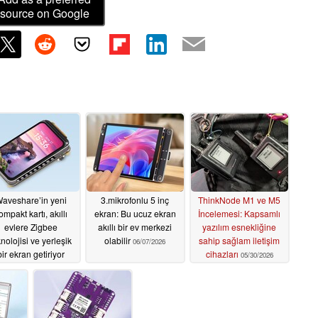
source on Google
aveshare’in yeni
3.mikrofonlu 5 inç
ThinkNode M1 ve M5
ompakt kartı, akıllı
ekran: Bu ucuz ekran
İncelemesi: Kapsamlı
evlere Zigbee
akıllı bir ev merkezi
yazılım esnekliğine
knolojisi ve yerleşik
olabilir
sahip sağlam iletişim
06/07/2026
bir ekran getiriyor
cihazları
05/30/2026
07/04/2026