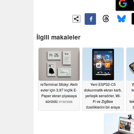
İlgili makaleler
reTerminal Sticky: Akıllı
Yeni ESP32-C5
W
evler için 3,97 inçlik E-
dokunmatik ekran kartı,
k
Paper ekran piyasaya
yerleşik sensörler, Wi-
sürüldü
Fi ve ZigBee
te
07/30/2026
özelliklerini bir araya
getiriyor
07/08/2026