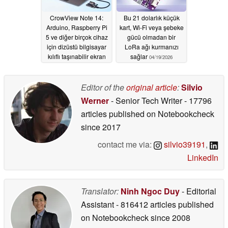
CrowView Note 14:
Bu 21 dolarlık küçük
Arduino, Raspberry Pi
kart, Wi-Fi veya şebeke
5 ve diğer birçok cihaz
gücü olmadan bir
için dizüstü bilgisayar
LoRa ağı kurmanızı
kılıflı taşınabilir ekran
sağlar
04/19/2026
05/10/2026
Editor of the
original article
:
Silvio
Werner
- Senior Tech Writer
- 17796
articles published on Notebookcheck
since 2017
contact me via:
silvio39191
,
LinkedIn
Translator:
Ninh Ngoc Duy
- Editorial
Assistant
- 816412 articles published
on Notebookcheck
since 2008