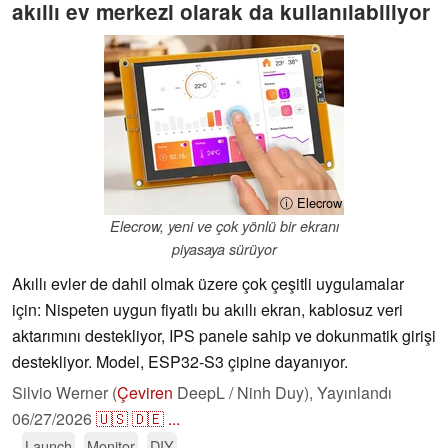
akıllı ev merkezi olarak da kullanılabiliyor
ⓘ Elecrow
Elecrow, yeni ve çok yönlü bir ekranı
piyasaya sürüyor
Akıllı evler de dahil olmak üzere çok çeşitli uygulamalar
için: Nispeten uygun fiyatlı bu akıllı ekran, kablosuz veri
aktarımını destekliyor, IPS panele sahip ve dokunmatik girişi
destekliyor. Model, ESP32-S3 çipine dayanıyor.
Silvio Werner (
Çeviren
DeepL / Ninh Duy),
Yayınlandı
06/27/2026
🇺🇸
🇩🇪
...
Launch
Monitor
DIY