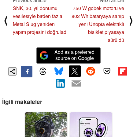
Previous article
Next article
SNK, 30. yıl dönümü
750 W göbek motoru ve
vesilesiyle birden fazla
802 Wh bataryaya sahip
⟨
⟩
Metal Slug yeniden
yeni Urtopia elektrikli
yapım projesini doğruladı
bisiklet piyasaya
sürüldü
Add as a preferred
source on Google
İlgili makaleler