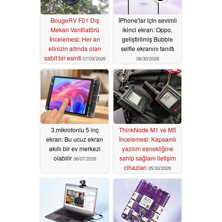
BougeRV F01 Dış
İPhone'lar için sevimli
Mekan Vantilatörü
ikinci ekran: Oppo,
İncelemesi: Her an
geliştirilmiş Bubble
elinizin altında olan
selfie ekranını tanıttı
sabit bir esinti
07/03/2026
06/30/2026
3.mikrofonlu 5 inç
ThinkNode M1 ve M5
ekran: Bu ucuz ekran
İncelemesi: Kapsamlı
akıllı bir ev merkezi
yazılım esnekliğine
olabilir
sahip sağlam iletişim
06/07/2026
cihazları
05/30/2026