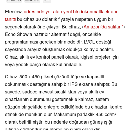
Elecrow,
adresinde yer alan yeni bir dokunmatik ekranı
tanıttı
bu cihaz 30 dolarlık fiyatıyla nispeten uygun bir
seçenek olarak öne çıkıyor. Bu cihaz, (
Amazon'da satılan
)
Echo Show'a hazır bir alternatif değil, öncelikle
programlanması gereken bir modeldir. LVGL desteği
sayesinde arayüz oluşturmak oldukça kolay olacaktır.
Cihaz, akıllı ev kontrol paneli olarak, kişisel projeler için
veya yedek parça olarak kullanılabilir.
Cihaz, 800 x 480 piksel çözünürlüğe ve kapasitif
dokunmatik desteğine sahip bir IPS ekrana sahiptir. Bu
sayede, sadece mevcut sıcaklıkları veya akıllı ev
cihazlarının durumunu göstermekle kalmaz, sistem
düzgün bir şekilde entegre edildiğinde bu cihazları kontrol
etmek de mümkün olur. Maksimum parlaklık 450 cd/m²
olarak belirtilmiştir; bu nedenle doğrudan güneş ışığı
altında görünürlük muhtemelen sınırlı olacaktır.