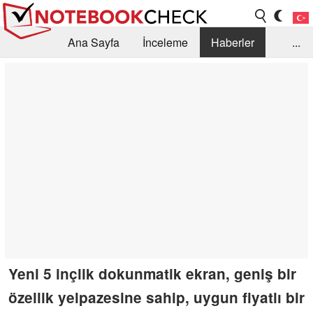
Ana Sayfa
İnceleme
Haberler
...
Öneri /SSS
Kütüphane
Satın Alma Rehberi
Arama
İletişim
Yeni 5 inçlik dokunmatik ekran, geniş bir
özellik yelpazesine sahip, uygun fiyatlı bir