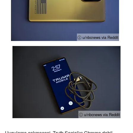
ⓘ u/nbcnews via Reddit
ⓘ u/nbcnews via Reddit
Uygulama çekmecesi, Truth Social'ın Chrome dahil