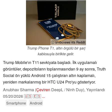
ⓘ u/nbcnews via Reddit
Trump Phone T1, altın örgülü bir şarj
kablosuyla birlikte gelir.
Trump Mobile'ın T1'i sevkiyata başladı. İlk uygulamalı
görüntüler, depozitoların toplanmasından 9 ay sonra, Truth
Social ön yüklü Android 15 çalıştıran altın kaplamalı,
yeniden markalanmış bir HTC U24 Pro'yu gösteriyor.
Anubhav Sharma (
Çeviren
DeepL / Ninh Duy),
Yayınlandı
05/20/2026
🇺🇸
🇪🇸
...
Smartphone
Android