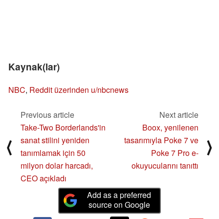
Kaynak(lar)
NBC
,
Reddit üzerinden u/nbcnews
Previous article
Next article
Take-Two Borderlands'in
Boox, yenilenen
sanat stilini yeniden
tasarımıyla Poke 7 ve
⟨
⟩
tanımlamak için 50
Poke 7 Pro e-
milyon dolar harcadı,
okuyucularını tanıttı
CEO açıkladı
Add as a preferred
source on Google