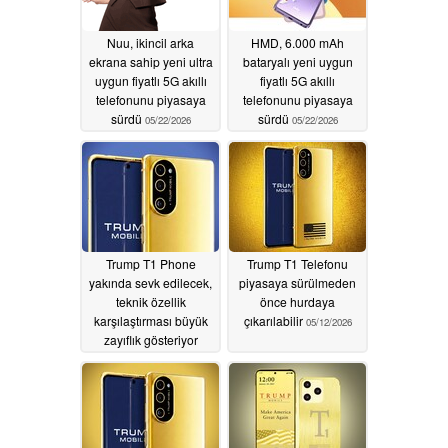
Nuu, ikincil arka
HMD, 6.000 mAh
ekrana sahip yeni ultra
bataryalı yeni uygun
uygun fiyatlı 5G akıllı
fiyatlı 5G akıllı
telefonunu piyasaya
telefonunu piyasaya
sürdü
sürdü
05/22/2026
05/22/2026
Trump T1 Phone
Trump T1 Telefonu
yakında sevk edilecek,
piyasaya sürülmeden
teknik özellik
önce hurdaya
karşılaştırması büyük
çıkarılabilir
05/12/2026
zayıflık gösteriyor
05/14/2026