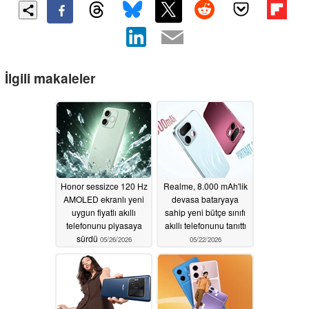
İlgili makaleler
Honor sessizce 120 Hz
Realme, 8.000 mAh'lik
AMOLED ekranlı yeni
devasa bataryaya
uygun fiyatlı akıllı
sahip yeni bütçe sınıfı
telefonunu piyasaya
akıllı telefonunu tanıttı
sürdü
05/26/2026
05/22/2026