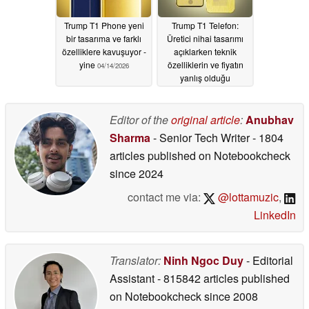
Trump T1 Phone yeni
Trump T1 Telefon:
bir tasarıma ve farklı
Üretici nihai tasarımı
özelliklere kavuşuyor -
açıklarken teknik
yine
özelliklerin ve fiyatın
04/14/2026
yanlış olduğu
kanıtlandı
02/09/2026
Editor of the
original article
:
Anubhav
Sharma
- Senior Tech Writer
- 1804
articles published on Notebookcheck
since 2024
contact me via:
@lottamuzic
,
LinkedIn
Translator:
Ninh Ngoc Duy
- Editorial
Assistant
- 815842 articles published
on Notebookcheck
since 2008