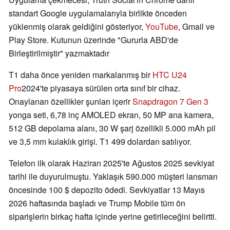
standart Google uygulamalarıyla birlikte önceden
yüklenmiş olarak geldiğini gösteriyor,
YouTube
, Gmail ve
Play Store. Kutunun üzerinde "Gururla ABD'de
Birleştirilmiştir" yazmaktadır
T1 daha önce yeniden markalanmış bir
HTC U24
Pro
2024'te piyasaya sürülen orta sınıf bir cihaz.
Onaylanan özellikler şunları içerir
Snapdragon 7 Gen 3
yonga seti, 6,78 inç AMOLED ekran, 50 MP ana kamera,
512 GB depolama alanı, 30 W şarj özellikli 5.000 mAh pil
ve 3,5 mm kulaklık girişi. T1 499 dolardan satılıyor.
Telefon ilk olarak Haziran 2025'te Ağustos 2025 sevkiyat
tarihi ile duyurulmuştu. Yaklaşık 590.000 müşteri lansman
öncesinde 100 $ depozito ödedi. Sevkiyatlar 13 Mayıs
2026 haftasında başladı ve Trump Mobile tüm ön
siparişlerin birkaç hafta içinde yerine getirileceğini belirtti.