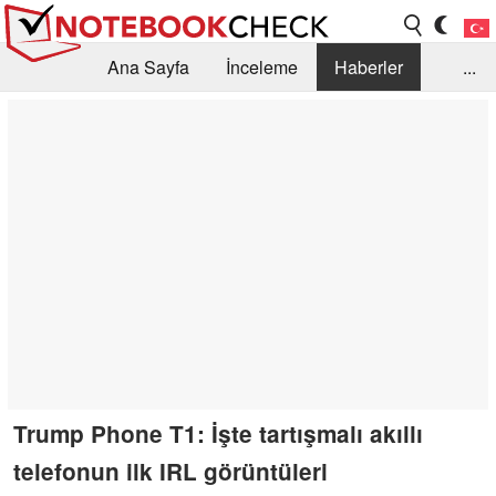
Ana Sayfa
İnceleme
Haberler
...
Öneri /SSS
Kütüphane
Satın Alma Rehberi
Arama
İletişim
Trump Phone T1: İşte tartışmalı akıllı
telefonun ilk IRL görüntüleri