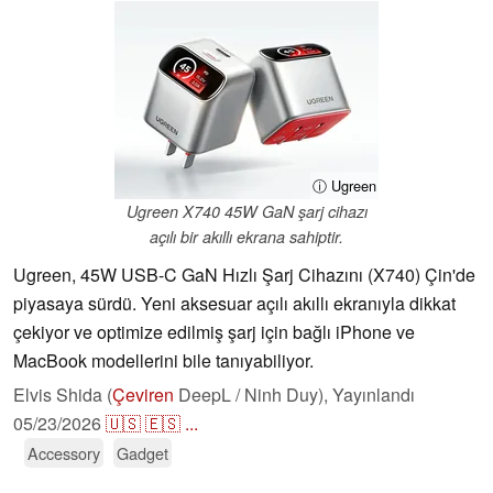
ⓘ Ugreen
Ugreen X740 45W GaN şarj cihazı
açılı bir akıllı ekrana sahiptir.
Ugreen, 45W USB-C GaN Hızlı Şarj Cihazını (X740) Çin'de
piyasaya sürdü. Yeni aksesuar açılı akıllı ekranıyla dikkat
çekiyor ve optimize edilmiş şarj için bağlı iPhone ve
MacBook modellerini bile tanıyabiliyor.
Elvis Shida (
Çeviren
DeepL / Ninh Duy),
Yayınlandı
05/23/2026
🇺🇸
🇪🇸
...
Accessory
Gadget