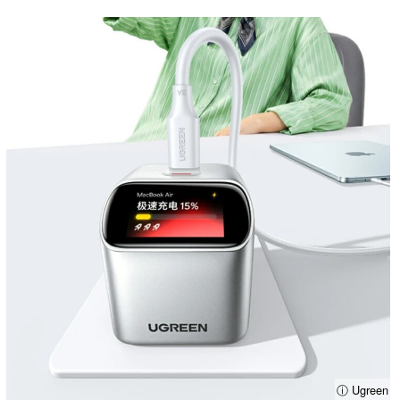
ⓘ Ugreen