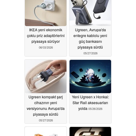
IKEA yeni ekonomik
Ugreen, Avrupa'da
çoklu priz adaptörlerini
entegre kablolu yeni
piyasaya sürüyor
güç bankasını
piyasaya sürdü
06/03/2026
05/27/2026
Ugreen kompakt şarj
Yeni Ugreen x Honkai:
cihazının yeni
Star Rail aksesuarları
versiyonunu Avrupa'da
yolda
05/26/2026
piyasaya sürdü
05/27/2026