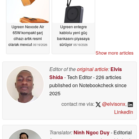
Ugreen Nexode Air
Ugreen entegre
65W kompakt şarj
kablolu yeni güç
cihazı artık resmi
bankasını piyasaya
olarak mevcut
sürüyor
05/19/2026
05/19/2026
Show more articles
Editor of the
original article
:
Elvis
Shida
- Tech Editor
- 226 articles
published on Notebookcheck
since
2025
contact me via:
@elvisonx
,
LinkedIn
Translator:
Ninh Ngoc Duy
- Editorial