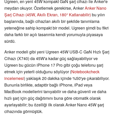
Ugreen, en yeni 45W kompakt GaN şarj cihazı ile Anker'e
meydan okuyor. Özetlemek gerekirse, Anker
Anker Nano
Şarj Cihazı (45W, Akıllı Ekran, 180° Katlanabilir)
bu yılın
başlarında, bağlı cihazları akıllı bir şekilde tanımlama
yeteneğine sahip kompakt bir model. Ugreen şimdi bu fikri
daha farklı bir açılı tasarımla kendi yorumuyla piyasaya
sürdü.
Anker modeli gibi yeni Ugreen 45W USB-C GaN Hızlı Şarj
Cihazı (X740) da 45W'a kadar güç sağlayabiliyor ve
Ugreen bu gücün iPhone 17 Pro gibi çoğu telefonu şarj
etmek için yeterli olduğunu söylüyor (
Notebookcheck
incelemesi
) yaklaşık 20 dakika içinde %50'ye çıkarabiliyor.
Bununla birlikte, adaptör bağlı iPhone, iPad veya
MacBook modellerini tanıyabilir ve daha güvenli ve daha
hızlı şarj için güç dağıtımını buna göre otomatik olarak
ayarlayabilir; bu özelliği ilk olarak Anker Nano 45W şarj
cihazında görmüştük.