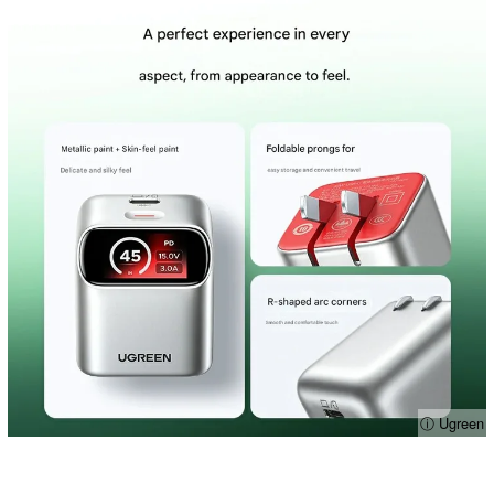
ⓘ Ugreen