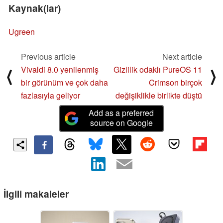
Kaynak(lar)
Ugreen
Previous article
Next article
Vivaldi 8.0 yenilenmiş
Gizlilik odaklı PureOS 11
⟨
⟩
bir görünüm ve çok daha
Crimson birçok
fazlasıyla geliyor
değişiklikle birlikte düştü
Add as a preferred
source on Google
İlgili makaleler