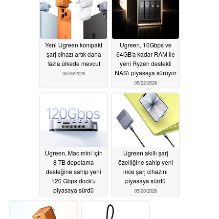
Yeni Ugreen kompakt
Ugreen, 10Gbps ve
şarj cihazı artık daha
64GB'a kadar RAM ile
fazla ülkede mevcut
yeni Ryzen destekli
NAS'ı piyasaya sürüyor
05/26/2026
05/22/2026
Ugreen, Mac mini için
Ugreen akıllı şarj
8 TB depolama
özelliğine sahip yeni
desteğine sahip yeni
ince şarj cihazını
120 Gbps dock'u
piyasaya sürdü
piyasaya sürdü
05/20/2026
05/21/2026