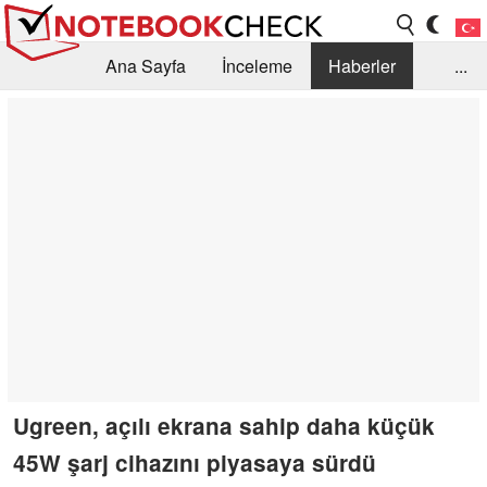
Ana Sayfa
İnceleme
Haberler
...
Öneri /SSS
Kütüphane
Satın Alma Rehberi
Arama
İletişim
Ugreen, açılı ekrana sahip daha küçük
45W şarj cihazını piyasaya sürdü