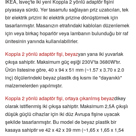
IKEA, İsveç'te iki yeni Koppla 2 yönlü adaptör fişini
piyasaya sürdü. Yer tasarrufu sağlayan priz uzatıcıları, tek
bir elektrik prizini iki elektrik prizine dönüştürmek için
tasarlanmıştır. Masanızın etrafındaki kabloları düzenlemek
için veya birkaç hoparlör veya lambanın bulunduğu bir raf
ünitesinin yanında kullanılabilirler.
Koppla 2 yönlü adaptör fişi, beyaz
yan yana iki yuvarlak
çıkışa sahiptir. Maksimum güç eşiği 230V'ta 3680W'tır.
Ürün listesine göre, 40 x 94 x 51 mm (~1.57 x 3.70 x 2.0
inç) ölçülerindeki beyaz plastik dış kısmı ile "dayanıklı"
malzemelerden yapılmıştır.
Koppla 2 yönlü adaptör fişi, ortaya çıkarılmış beyaz
dikey
olarak istiflenmiş iki çıkışa sahiptir. Maksimum 2,5A çıkışlı
düşük güçlü cihazlar için iki düz Avrupa fişine uyacak
şekilde tasarlanmıştır. Bu model de beyaz plastik bir
kasaya sahiptir ve 42 x 42 x 39 mm (~1,65 x 1,65 x 1,54