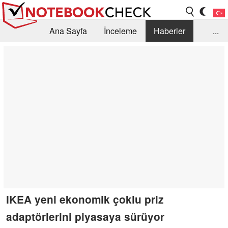
Ana Sayfa
İnceleme
Haberler
...
Öneri /SSS
Kütüphane
Satın Alma Rehberi
Arama
İletişim
IKEA yeni ekonomik çoklu priz
adaptörlerini piyasaya sürüyor