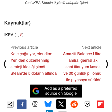
Yeni IKEA Koppla 2 yönlü adaptör fişleri
Kaynak(lar)
IKEA (
1
,
2
)
Previous article
Next article
Kale çağırıyor, efendim:
Amazfit Balance Ultra
Yeniden düzenlenmiş
amiral gemisi akıllı
⟨
⟩
strateji klasiği şimdi
saat titanyum kasası
Steam'de 5 doların altında
ve 30 günlük pil ömrü
ile piyasaya sürüldü
Add as a preferred
source on Google