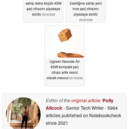
sahip daha küçük 45W
özelliğine sahip yeni
şarj cihazını piyasaya
ince şarj cihazını
sürdü
piyasaya sürdü
05/23/2026
05/20/2026
Ugreen Nexode Air
65W kompakt şarj
cihazı artık resmi
olarak mevcut
05/19/2026
Editor of the
original article
:
Polly
Allcock
- Senior Tech Writer
- 5964
articles published on Notebookcheck
since 2021