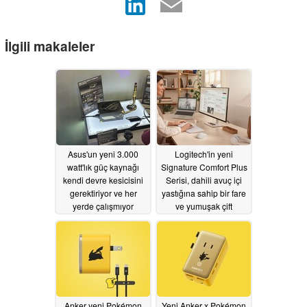
İlgili makaleler
Asus'un yeni 3.000
Logitech'in yeni
watt'lık güç kaynağı
Signature Comfort Plus
kendi devre kesicisini
Serisi, dahili avuç içi
gerektiriyor ve her
yastığına sahip bir fare
yerde çalışmıyor
ve yumuşak çift
köpüklü bilek
06/03/2026
desteğine sahip bir
klavye sunuyor
05/29/2026
Anker yeni Pokémon
Yeni Anker x Pokémon