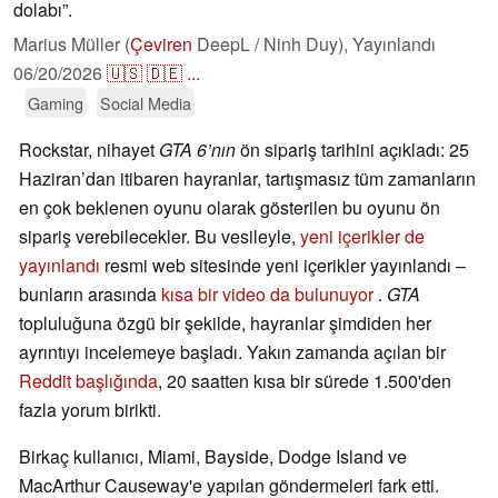
dolabı”.
Marius Müller (
Çeviren
DeepL / Ninh Duy),
Yayınlandı
06/20/2026
🇺🇸
🇩🇪
...
Gaming
Social Media
Rockstar, nihayet
GTA 6’nın
ön sipariş tarihini açıkladı: 25
Haziran’dan itibaren hayranlar, tartışmasız tüm zamanların
en çok beklenen oyunu olarak gösterilen bu oyunu ön
sipariş verebilecekler. Bu vesileyle,
yeni içerikler de
yayınlandı
resmi web sitesinde yeni içerikler yayınlandı –
bunların arasında
kısa bir video da bulunuyor
.
GTA
topluluğuna özgü bir şekilde, hayranlar şimdiden her
ayrıntıyı incelemeye başladı. Yakın zamanda açılan bir
Reddit başlığında
, 20 saatten kısa bir sürede 1.500'den
fazla yorum birikti.
Birkaç kullanıcı, Miami, Bayside, Dodge Island ve
MacArthur Causeway'e yapılan göndermeleri fark etti.