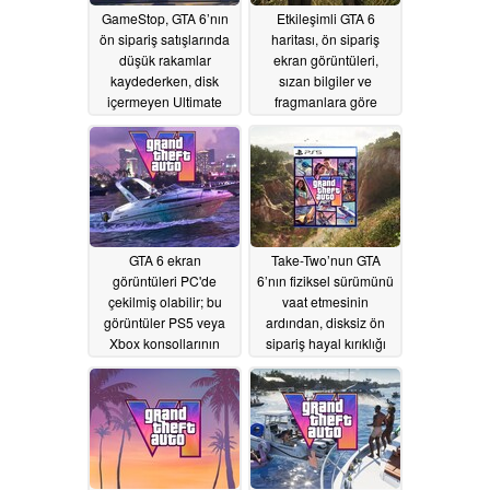
GameStop, GTA 6’nın
Etkileşimli GTA 6
ön sipariş satışlarında
haritası, ön sipariş
düşük rakamlar
ekran görüntüleri,
kaydederken, disk
sızan bilgiler ve
içermeyen Ultimate
fragmanlara göre
Edition tercih ediliyor
genişliyor
06/29/2026
06/30/2026
GTA 6 ekran
Take-Two’nun GTA
görüntüleri PC'de
6’nın fiziksel sürümünü
çekilmiş olabilir; bu
vaat etmesinin
görüntüler PS5 veya
ardından, disksiz ön
Xbox konsollarının
sipariş hayal kırıklığı
grafik kalitesini
yarattı
06/25/2026
yansıtmayabilir
06/25/2026