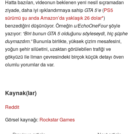
Hatta bazıları, videonun beklenen yeni nesil sıçramadan
ziyade, daha iyi ışıklandırmaya sahip
GTA 5’e
(
PS5
sürümü şu anda Amazon’da yaklaşık 26 dolar
)
benzediğini düşünüyor. Örneğin
u/EchoOneFour
şöyle
yazıyor:
“Biri bunun GTA 5 olduğunu söyleseydi, hiç şüphe
duymazdım.”
Bununla birlikte, yüksek çizim mesafesini,
yoğun şehir silüetini, uzaktan görülebilen trafiği ve
gökyüzü ile liman çevresindeki birçok küçük detayı öven
olumlu yorumlar da var.
Kaynak(lar)
Reddit
Görsel kaynağı:
Rockstar Games