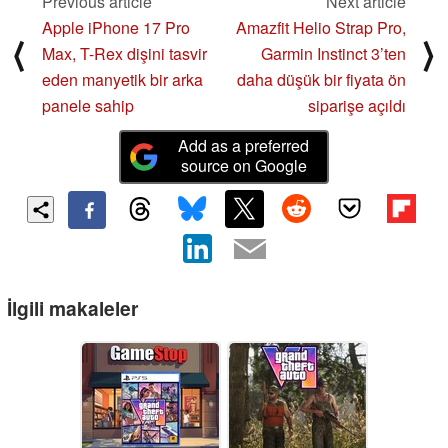
Previous article
Next article
Apple iPhone 17 Pro
Amazfit Helio Strap Pro,
⟨
⟩
Max, T-Rex dişini tasvir
Garmin Instinct 3’ten
eden manyetik bir arka
daha düşük bir fiyata ön
panele sahip
siparişe açıldı
Add as a preferred
source on Google
İlgili makaleler