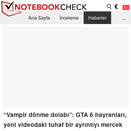
Ana Sayfa
İnceleme
Haberler
...
Öneri /SSS
Kütüphane
Satın Alma Rehberi
Arama
İletişim
“Vampir dönme dolabı”: GTA 6 hayranları,
yeni videodaki tuhaf bir ayrıntıyı mercek