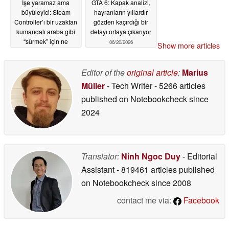
İşe yaramaz ama
GTA 6: Kapak analizi,
büyüleyici: Steam
hayranların yıllardır
Controller’ı bir uzaktan
gözden kaçırdığı bir
kumandalı araba gibi
detayı ortaya çıkarıyor
“sürmek” için ne
06/20/2026
Show more articles
yapmalı?
06/20/2026
Editor of the
original article
:
Marius
Müller
- Tech Writer
- 5266 articles
published on Notebookcheck
since
2024
Translator:
Ninh Ngoc Duy
- Editorial
Assistant
- 819461 articles published
on Notebookcheck
since 2008
contact me via:
Facebook