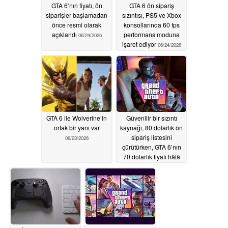
GTA 6’nın fiyatı, ön
GTA 6 ön sipariş
siparişler başlamadan
sızıntısı, PS5 ve Xbox
önce resmi olarak
konsollarında 60 fps
açıklandı
performans moduna
06/24/2026
işaret ediyor
06/24/2026
GTA 6 ile Wolverine’in
Güvenilir bir sızıntı
ortak bir yanı var
kaynağı, 80 dolarlık ön
sipariş listesini
06/23/2026
çürütürken, GTA 6’nın
70 dolarlık fiyatı hâlâ
mümkün görünüyor
06/22/2026