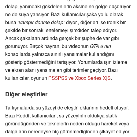
dolap, yanındaki gökdelenlerin aksine ne gölge düşürüyor
ne de suya yansıyor. Bazı kullanıcılar şaka yollu olarak
buna
“vampir dönme dolap”
diyor
,
diğerleri ise ironik bir
şekilde bir sonraki ertelemeyi şimdiden talep ediyor.
Ancak şakaların ardında gerçek bir şüphe de var gibi
görünüyor. Birçok hayran, bu videonun
GTA 6’nın
konsollarda yalnızca sınırlı yansımalar kullandığını
gösterip göstermediğini tartışıyor. Yorumlarda ışın izleme
ve ekran alanı yansımaları gibi terimler geçiyor. Bazı
kullanıcılar, oyunun
PS5
PS5 ve Xbox Series X|S
.
Diğer eleştiriler
Tartışmalarda su yüzeyi de eleştiri oklarının hedefi oluyor.
Bazı Reddit kullanıcıları, su yüzeyinin oldukça statik
göründüğünden ve teknelerin neden olduğu hareket veya
dalgaların neredeyse hiç görünmediğinden şikayet ediyor.