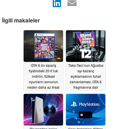
İlgili makaleler
GTA 6 ön sipariş
Take-Two’nun Ağustos
fiyatındaki 20 €’luk
ayı kazanç
indirim, fiziksel
açıklamasının tuhaf
oyunların sonunun
zamanlaması, GTA 6
neden daha az fırsat
fragmanına dair
anlamına geldiğini
spekülasyonları
gösteriyor
artırıyor
07/15/2026
07/10/2026
Bir içeriden gelen
Sony tamamen dijitale