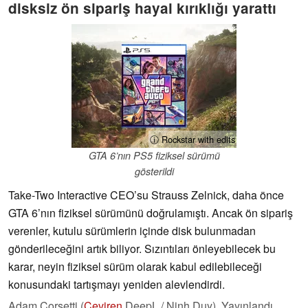
disksiz ön sipariş hayal kırıklığı yarattı
ⓘ Rockstar with edits
GTA 6’nın PS5 fiziksel sürümü
gösterildi
Take-Two Interactive CEO’su Strauss Zelnick, daha önce
GTA 6’nın fiziksel sürümünü doğrulamıştı. Ancak ön sipariş
verenler, kutulu sürümlerin içinde disk bulunmadan
gönderileceğini artık biliyor. Sızıntıları önleyebilecek bu
karar, neyin fiziksel sürüm olarak kabul edilebileceği
konusundaki tartışmayı yeniden alevlendirdi.
Adam Corsetti (
Çeviren
DeepL / Ninh Duy),
Yayınlandı