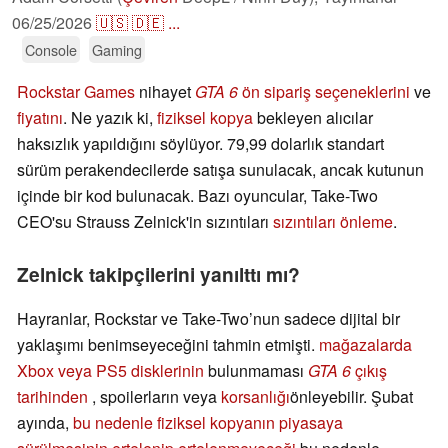
06/25/2026
🇺🇸
🇩🇪
...
Console
Gaming
Rockstar Games
nihayet
GTA 6
ön sipariş seçeneklerini
ve
fiyatını
. Ne yazık ki,
fiziksel kopya
bekleyen alıcılar
haksızlık yapıldığını söylüyor. 79,99 dolarlık standart
sürüm perakendecilerde satışa sunulacak, ancak kutunun
içinde bir kod bulunacak. Bazı oyuncular, Take-Two
CEO'su Strauss Zelnick'in sızıntıları
sızıntıları önleme
.
Zelnick takipçilerini yanılttı mı?
Hayranlar, Rockstar ve Take-Two’nun sadece dijital bir
yaklaşımı benimseyeceğini tahmin etmişti.
mağazalarda
Xbox veya PS5 disklerinin
bulunmaması
GTA 6
çıkış
tarihinden
, spoilerların veya
korsanlığı
önleyebilir. Şubat
ayında,
bu nedenle fiziksel kopyanın piyasaya