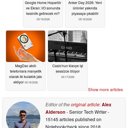
Google Home Hoparlör
Anker Day 2026: Yeni
ve Ekran: I/O sonunda
ürünler yakında
kesinlik getirecek mi?
piyasaya çıkabilir
05/19/2026
05/18/2026
MagDac akıllı
Casio'nun klavye işi
telefonlara manyetik
sessizce ölüyor
olarak iki kulaklık jakı
05/17/2026
ekliyor
05/18/2026
Show more articles
Editor of the
original article
:
Alex
Alderson
- Senior Tech Writer
-
15145 articles published on
Notebookcheck
since 2018