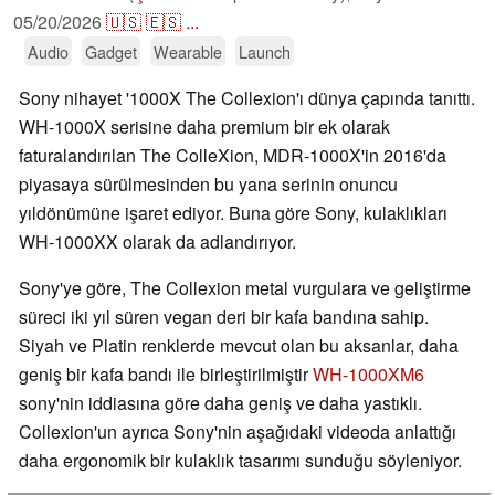
05/20/2026
🇺🇸
🇪🇸
...
Audio
Gadget
Wearable
Launch
Sony nihayet '1000X The Collexion'ı dünya çapında tanıttı.
WH-1000X serisine daha premium bir ek olarak
faturalandırılan The ColleXion, MDR-1000X'in 2016'da
piyasaya sürülmesinden bu yana serinin onuncu
yıldönümüne işaret ediyor. Buna göre Sony, kulaklıkları
WH-1000XX olarak da adlandırıyor.
Sony'ye göre, The Collexion metal vurgulara ve geliştirme
süreci iki yıl süren vegan deri bir kafa bandına sahip.
Siyah ve Platin renklerde mevcut olan bu aksanlar, daha
geniş bir kafa bandı ile birleştirilmiştir
WH-1000XM6
sony'nin iddiasına göre daha geniş ve daha yastıklı.
Collexion'un ayrıca Sony'nin aşağıdaki videoda anlattığı
daha ergonomik bir kulaklık tasarımı sunduğu söyleniyor.