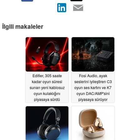
İlgili makaleler
Edifier, 305 saate
Fosi Audio, ayak
kadar oyun süresi
seslerini iyileştiren C3
sunan yeni kablosuz
oyun ses kartını ve K7
oyun kulaklığını
oyun DAC/AMP'sini
piyasaya sürdü
piyasaya sürüyor
07/02/2026
05/29/2026