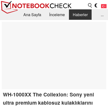
Ana Sayfa
İnceleme
Haberler
...
Öneri /SSS
Kütüphane
Satın Alma Rehberi
Arama
İletişim
WH-1000XX The Collexion: Sony yeni
ultra premium kablosuz kulaklıklarını