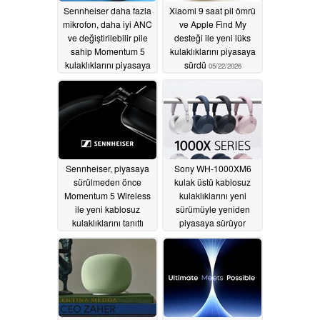
Sennheiser daha fazla
Xiaomi 9 saat pil ömrü
mikrofon, daha iyi ANC
ve Apple Find My
ve değiştirilebilir pile
desteği ile yeni lüks
sahip Momentum 5
kulaklıklarını piyasaya
kulaklıklarını piyasaya
sürdü
05/22/2026
sürdü
05/26/2026
Sennheiser, piyasaya
Sony WH-1000XM6
sürülmeden önce
kulak üstü kablosuz
Momentum 5 Wireless
kulaklıklarını yeni
ile yeni kablosuz
sürümüyle yeniden
kulaklıklarını tanıttı
piyasaya sürüyor
05/21/2026
05/19/2026