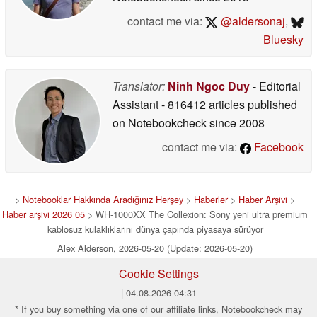
contact me via:
@aldersonaj
,
Bluesky
Translator:
Ninh Ngoc Duy
- Editorial
Assistant
- 816412 articles published
on Notebookcheck
since 2008
contact me via:
Facebook
>
Notebooklar Hakkında Aradığınız Herşey
>
Haberler
>
Haber Arşivi
>
Haber arşivi 2026 05
> WH-1000XX The Collexion: Sony yeni ultra premium
kablosuz kulaklıklarını dünya çapında piyasaya sürüyor
Alex Alderson, 2026-05-20 (Update: 2026-05-20)
Cookie Settings
| 04.08.2026 04:31
* If you buy something via one of our affiliate links, Notebookcheck may