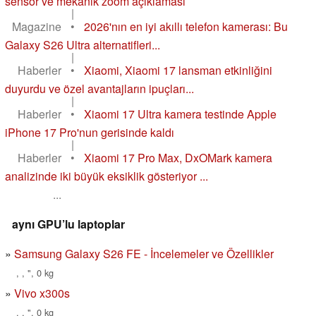
sensör ve mekanik zoom açıklaması
|
Magazine
•
2026'nın en iyi akıllı telefon kamerası: Bu
Galaxy S26 Ultra alternatifleri...
|
Haberler
•
Xiaomi, Xiaomi 17 lansman etkinliğini
duyurdu ve özel avantajların ipuçları...
|
Haberler
•
Xiaomi 17 Ultra kamera testinde Apple
iPhone 17 Pro'nun gerisinde kaldı
|
Haberler
•
Xiaomi 17 Pro Max, DxOMark kamera
analizinde iki büyük eksiklik gösteriyor ...
...
aynı GPU’lu laptoplar
Samsung Galaxy S26 FE - İncelemeler ve Özellikler
, , ", 0 kg
Vivo x300s
, , ", 0 kg