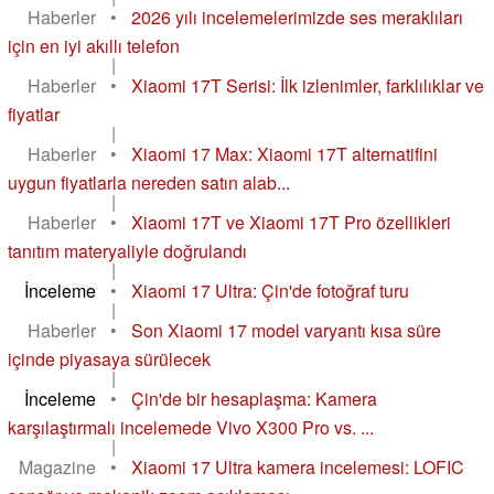
Haberler
•
2026 yılı incelemelerimizde ses meraklıları
için en iyi akıllı telefon
|
Haberler
•
Xiaomi 17T Serisi: İlk izlenimler, farklılıklar ve
fiyatlar
|
Haberler
•
Xiaomi 17 Max: Xiaomi 17T alternatifini
uygun fiyatlarla nereden satın alab...
|
Haberler
•
Xiaomi 17T ve Xiaomi 17T Pro özellikleri
tanıtım materyaliyle doğrulandı
|
İnceleme
•
Xiaomi 17 Ultra: Çin'de fotoğraf turu
|
Haberler
•
Son Xiaomi 17 model varyantı kısa süre
içinde piyasaya sürülecek
|
İnceleme
•
Çin'de bir hesaplaşma: Kamera
karşılaştırmalı incelemede Vivo X300 Pro vs. ...
|
Magazine
•
Xiaomi 17 Ultra kamera incelemesi: LOFIC