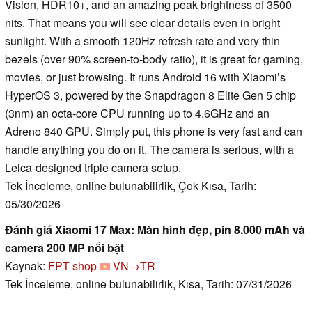
Vision, HDR10+, and an amazing peak brightness of 3500
nits. That means you will see clear details even in bright
sunlight. With a smooth 120Hz refresh rate and very thin
bezels (over 90% screen-to-body ratio), it is great for gaming,
movies, or just browsing. It runs Android 16 with Xiaomi’s
HyperOS 3, powered by the Snapdragon 8 Elite Gen 5 chip
(3nm) an octa-core CPU running up to 4.6GHz and an
Adreno 840 GPU. Simply put, this phone is very fast and can
handle anything you do on it. The camera is serious, with a
Leica-designed triple camera setup.
Tek İnceleme, online bulunabilirlik, Çok Kısa, Tarih:
05/30/2026
Đánh giá Xiaomi 17 Max: Màn hình đẹp, pin 8.000 mAh và
camera 200 MP nổi bật
Kaynak:
FPT shop
VN→TR
Tek İnceleme, online bulunabilirlik, Kısa, Tarih: 07/31/2026