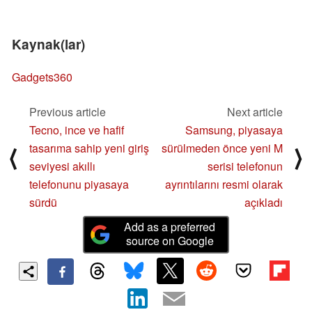
Kaynak(lar)
Gadgets360
Previous article
Next article
Tecno, ince ve hafif
Samsung, piyasaya
tasarıma sahip yeni giriş
sürülmeden önce yeni M
⟨
⟩
seviyesi akıllı
serisi telefonun
telefonunu piyasaya
ayrıntılarını resmi olarak
sürdü
açıkladı
Add as a preferred
source on Google