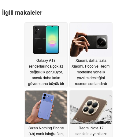
İlgili makaleler
Galaxy A18
Xiaomi, daha fazla
renderlarında çok az
Xiaomi, Poco ve Redmi
değişiklik görülüyor,
modeline yönelik
ancak daha kalın
yazılım desteğini
gövde daha büyük bir
resmen sonlandırdı
bataryaya işaret ediyor
07/05/2026
07/08/2026
Sızan Nothing Phone
Redmi Note 17
(4b) canlı fotoğrafları,
serisinin ayrıntıları: