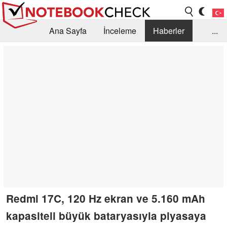
Ana Sayfa
İnceleme
Haberler
...
Öneri /SSS
Kütüphane
Satın Alma Rehberi
Arama
İletişim
Redmi 17C, 120 Hz ekran ve 5.160 mAh
kapasiteli büyük bataryasıyla piyasaya