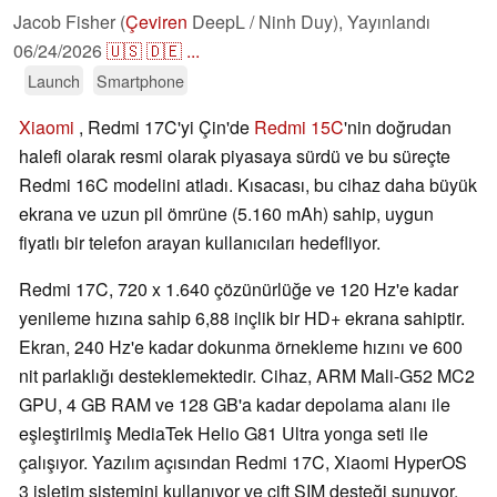
Jacob Fisher (
Çeviren
DeepL / Ninh Duy),
Yayınlandı
06/24/2026
🇺🇸
🇩🇪
...
Launch
Smartphone
Xiaomi
, Redmi 17C'yi Çin'de
Redmi 15C
'nin doğrudan
halefi olarak resmi olarak piyasaya sürdü ve bu süreçte
Redmi 16C modelini atladı. Kısacası, bu cihaz daha büyük
ekrana ve uzun pil ömrüne (5.160 mAh) sahip, uygun
fiyatlı bir telefon arayan kullanıcıları hedefliyor.
Redmi 17C, 720 x 1.640 çözünürlüğe ve 120 Hz'e kadar
yenileme hızına sahip 6,88 inçlik bir HD+ ekrana sahiptir.
Ekran, 240 Hz'e kadar dokunma örnekleme hızını ve 600
nit parlaklığı desteklemektedir. Cihaz, ARM Mali-G52 MC2
GPU, 4 GB RAM ve 128 GB'a kadar depolama alanı ile
eşleştirilmiş MediaTek Helio G81 Ultra yonga seti ile
çalışıyor. Yazılım açısından Redmi 17C, Xiaomi HyperOS
3 işletim sistemini kullanıyor ve çift SIM desteği sunuyor.