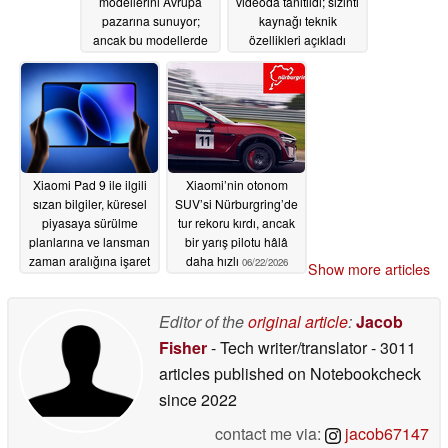
modellerini Avrupa
videoda tanıtıldı; sızıntı
pazarına sunuyor;
kaynağı teknik
ancak bu modellerde
özellikleri açıkladı
daha küçük kapasiteli
06/25/2026
piller bulunuyor
06/26/2026
Xiaomi Pad 9 ile ilgili
Xiaomi’nin otonom
sızan bilgiler, küresel
SUV’si Nürburgring’de
piyasaya sürülme
tur rekoru kırdı, ancak
planlarına ve lansman
bir yarış pilotu hâlâ
zaman aralığına işaret
daha hızlı
06/22/2026
Show more articles
ediyor
06/23/2026
Editor of the
original article
:
Jacob
Fisher
- Tech writer/translator
- 3011
articles published on Notebookcheck
since 2022
contact me via:
jacob67147