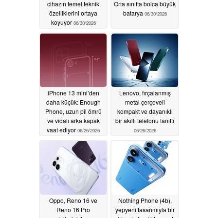
cihazın temel teknik
Orta sınıfta bolca büyük
özelliklerini ortaya
batarya
06/30/2026
koyuyor
06/30/2026
iPhone 13 mini’den
Lenovo, fırçalanmış
daha küçük: Enough
metal çerçeveli
Phone, uzun pil ömrü
kompakt ve dayanıklı
ve vidalı arka kapak
bir akıllı telefonu tanıttı
vaat ediyor
06/26/2026
06/26/2026
Oppo, Reno 16 ve
Nothing Phone (4b),
Reno 16 Pro
yepyeni tasarımıyla bir