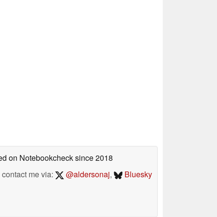
shed on Notebookcheck
since 2018
contact me via:
@aldersonaj
,
Bluesky