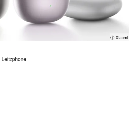
ⓘ Xiaomi
a Leitzphone