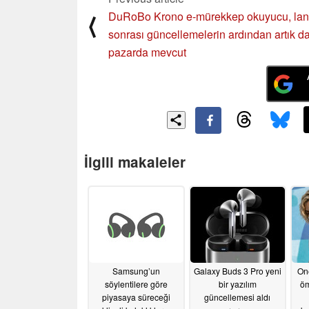
DuRoBo Krono e-mürekkep okuyucu, la
⟨
sonrası güncellemelerin ardından artık d
pazarda mevcut
İlgili makaleler
Samsung’un
Galaxy Buds 3 Pro yeni
One
söylentilere göre
bir yazılım
öm
piyasaya süreceği
güncellemesi aldı