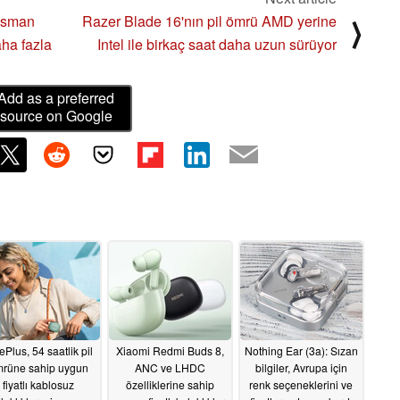
nsman
Razer Blade 16'nın pil ömrü AMD yerine
⟩
aha fazla
Intel ile birkaç saat daha uzun sürüyor
Add as a preferred
source on Google
Plus, 54 saatlik pil
Xiaomi Redmi Buds 8,
Nothing Ear (3a): Sızan
rüne sahip uygun
ANC ve LHDC
bilgiler, Avrupa için
fiyatlı kablosuz
özelliklerine sahip
renk seçeneklerini ve