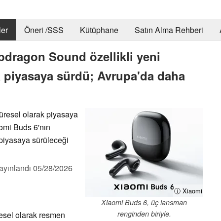
er
Öneri /SSS
Kütüphane
Satın Alma Rehberi
pdragon Sound özellikli yeni
a piyasaya sürdü; Avrupa'da daha
 küresel olarak piyasaya
omi Buds 6'nın
iyasaya sürüleceği
ayınlandı
05/28/2026
ⓘ Xiaomi
Xiaomi Buds 6, üç lansman
renginden biriyle.
üresel olarak resmen