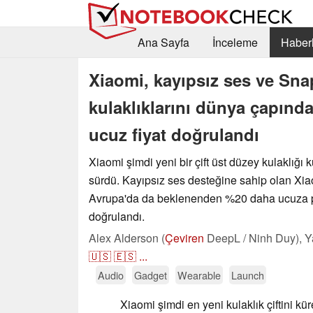
Ana Sayfa
İnceleme
Haberl
Xiaomi, kayıpsız ses ve Sna
kulaklıklarını dünya çapınd
ucuz fiyat doğrulandı
Xiaomi şimdi yeni bir çift üst düzey kulaklığı
sürdü. Kayıpsız ses desteğine sahip olan Xia
Avrupa'da da beklenenden %20 daha ucuza p
doğrulandı.
Alex Alderson (
Çeviren
DeepL / Ninh Duy),
Y
🇺🇸
🇪🇸
...
Audio
Gadget
Wearable
Launch
Xiaomi şimdi en yeni kulaklık çiftini k