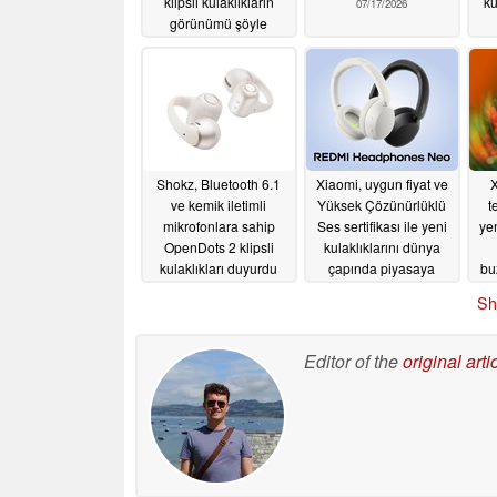
klipsli kulaklıkların
ku
07/17/2026
görünümü şöyle
olabilir
07/30/2026
Shokz, Bluetooth 6.1
Xiaomi, uygun fiyat ve
X
ve kemik iletimli
Yüksek Çözünürlüklü
t
mikrofonlara sahip
Ses sertifikası ile yeni
yen
OpenDots 2 klipsli
kulaklıklarını dünya
kulaklıkları duyurdu
çapında piyasaya
bu
sürüyor
06/05/2026
05/29/2026
Sh
Editor of the
original arti