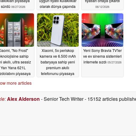
laklıkları piyasaya
uygun fiyatlı kulaklıklar
fiyatları ortaya çıkardı
sürdü
olarak dünya çapında
06/27/2026
06/12/2026
piyasaya sürüldü
06/21/2026
iaomi, "No Frost"
Xiaomi, 5x periskop
Yeni Sony Bravia TV'ler
eknolojisine sahip
kamera ve 6.500 mAh
ve ev sinema sistemleri
i akıllı, ultra sessiz
bataryaya sahip yeni
internete sızdı
05/27/2026
Yan Yana 621L
premium akıllı
zdolabını piyasaya
telefonunu piyasaya
sürdü
sürdü
05/29/2026
05/28/2026
ow more articles
cle
:
Alex Alderson
- Senior Tech Writer
- 15152 articles publi