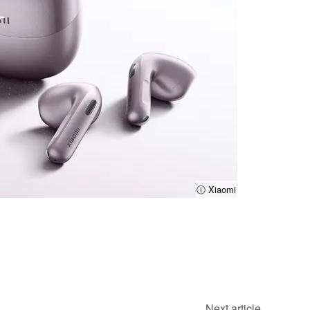
ⓘ Xiaomi
Next article