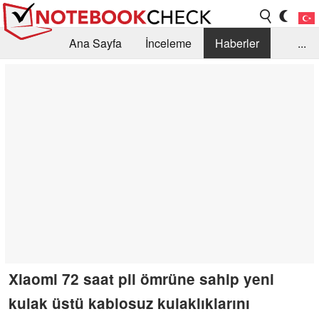
Ana Sayfa
İnceleme
Haberler
...
Öneri /SSS
Kütüphane
Satın Alma Rehberi
Arama
İletişim
Xiaomi 72 saat pil ömrüne sahip yeni
kulak üstü kablosuz kulaklıklarını