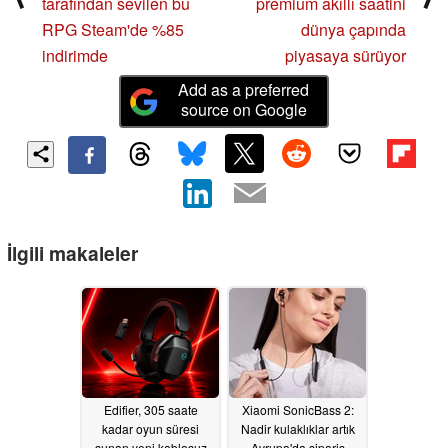
tarafından sevilen bu
premium akıllı saatini
RPG Steam'de %85
dünya çapında
indirimde
piyasaya sürüyor
Add as a preferred
source on Google
İlgili makaleler
Edifier, 305 saate
Xiaomi SonicBass 2:
kadar oyun süresi
Nadir kulaklıklar artık
sunan yeni kablosuz
Avrupa'da sipariş