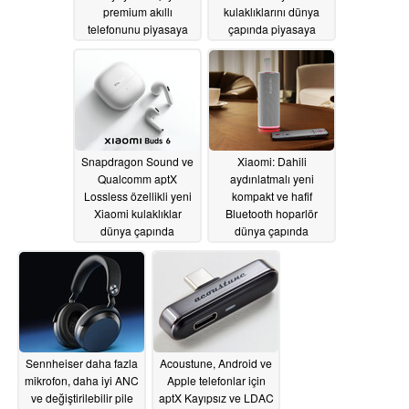
premium akıllı
kulaklıklarını dünya
telefonunu piyasaya
çapında piyasaya
sürdü
sürdü; Avrupa'da daha
05/28/2026
ucuz fiyat doğrulandı
05/28/2026
Snapdragon Sound ve
Xiaomi: Dahili
Qualcomm aptX
aydınlatmalı yeni
Lossless özellikli yeni
kompakt ve hafif
Xiaomi kulaklıklar
Bluetooth hoparlör
dünya çapında
dünya çapında
piyasaya sürülüyor
piyasaya sürülüyor
05/27/2026
05/27/2026
Sennheiser daha fazla
Acoustune, Android ve
mikrofon, daha iyi ANC
Apple telefonlar için
ve değiştirilebilir pile
aptX Kayıpsız ve LDAC