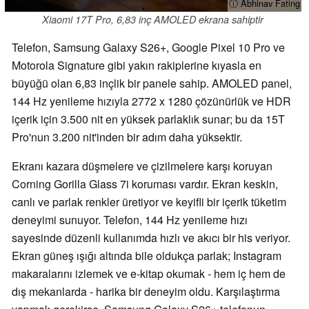
ⓘ Abhinav Fating
Xiaomi 17T Pro, 6,83 inç AMOLED ekrana sahiptir
Telefon, Samsung Galaxy S26+, Google Pixel 10 Pro ve
Motorola Signature gibi yakın rakiplerine kıyasla en
büyüğü olan 6,83 inçlik bir panele sahip. AMOLED panel,
144 Hz yenileme hızıyla 2772 x 1280 çözünürlük ve HDR
içerik için 3.500 nit en yüksek parlaklık sunar; bu da 15T
Pro'nun 3.200 nit'inden bir adım daha yüksektir.
Ekranı kazara düşmelere ve çizilmelere karşı koruyan
Corning Gorilla Glass 7i koruması vardır. Ekran keskin,
canlı ve parlak renkler üretiyor ve keyifli bir içerik tüketim
deneyimi sunuyor. Telefon, 144 Hz yenileme hızı
sayesinde düzenli kullanımda hızlı ve akıcı bir his veriyor.
Ekran güneş ışığı altında bile oldukça parlak; Instagram
makaralarını izlemek ve e-kitap okumak - hem iç hem de
dış mekanlarda - harika bir deneyim oldu. Karşılaştırma