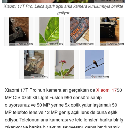
Xiaomi 17T Pro, Leica ayarlı üçlü arka kamera kurulumuyla birlikte
geliyor
ⓘ Abhinav Fating
ⓘ Abhinav Fating
ⓘ Abhinav Fating
ⓘ Abhinav Fating
ⓘ Abhinav Fating
ⓘ Abhinav Fating
Xiaomi 17T Pro'nun kameraları gerçekten de
Xiaomi 17
50
MP OIS özellikli Light Fusion 950 sensöre sahip
oluyorsunuz ve 50 MP yerine 5x optik yakınlaştırmalı 50
MP telefoto lens ve 12 MP geniş açılı lens de buna eşlik
ediyor. Telefonun ana kamerası ve tele lensleri harika bir iş
çıkarıyor ve harika bir ayrıntı seviyesini, geniş bir dinamik