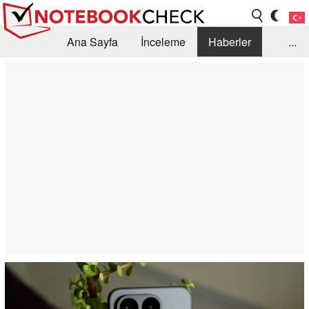
Ana Sayfa
İnceleme
Haberler
...
Öneri /SSS
Kütüphane
Satın Alma Rehberi
Arama
İletişim