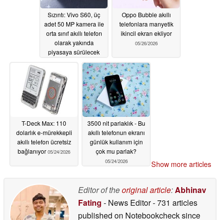
Sızıntı: Vivo S60, üç
Oppo Bubble akıllı
adet 50 MP kamera ile
telefonlara manyetik
orta sınıf akıllı telefon
ikincil ekran ekliyor
olarak yakında
05/26/2026
piyasaya sürülecek
05/27/2026
T-Deck Max: 110
3500 nit parlaklık - Bu
dolarlık e-mürekkepli
akıllı telefonun ekranı
akıllı telefon ücretsiz
günlük kullanım için
bağlanıyor
çok mu parlak?
05/24/2026
05/24/2026
Show more articles
Editor of the
original article
:
Abhinav
Fating
- News Editor
- 731 articles
published on Notebookcheck
since