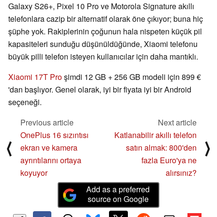
Galaxy S26+, Pixel 10 Pro ve Motorola Signature akıllı
telefonlara cazip bir alternatif olarak öne çıkıyor; buna hiç
şüphe yok. Rakiplerinin çoğunun hala nispeten küçük pil
kapasiteleri sunduğu düşünüldüğünde, Xiaomi telefonu
büyük pilli telefon isteyen kullanıcılar için daha mantıklı.
Xiaomi 17T Pro
şimdi 12 GB + 256 GB modeli için 899 €
'dan başlıyor. Genel olarak, iyi bir fiyata iyi bir Android
seçeneği.
Previous article
Next article
OnePlus 16 sızıntısı
Katlanabilir akıllı telefon
⟨
⟩
ekran ve kamera
satın almak: 800'den
ayrıntılarını ortaya
fazla Euro'ya ne
koyuyor
alırsınız?
Add as a preferred
source on Google