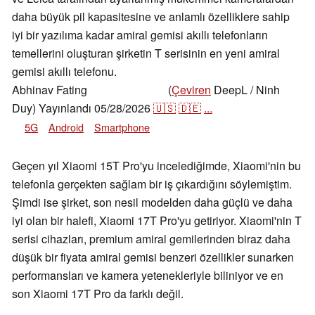
daha büyük pil kapasitesine ve anlamlı özelliklere sahip
iyi bir yazılıma kadar amiral gemisi akıllı telefonların
temellerini oluşturan şirketin T serisinin en yeni amiral
gemisi akıllı telefonu.
Abhinav Fating
(
Çeviren
DeepL / Ninh
,
👁
Abhinav Fating
Duy)
Yayınlandı
05/28/2026
🇺🇸
🇩🇪
...
5G
Android
Smartphone
Geçen yıl Xiaomi 15T Pro'yu incelediğimde, Xiaomi'nin bu
telefonla gerçekten sağlam bir iş çıkardığını söylemiştim.
Şimdi ise şirket, son nesil modelden daha güçlü ve daha
iyi olan bir halefi, Xiaomi 17T Pro'yu getiriyor. Xiaomi'nin T
serisi cihazları, premium amiral gemilerinden biraz daha
düşük bir fiyata amiral gemisi benzeri özellikler sunarken
performansları ve kamera yetenekleriyle biliniyor ve en
son Xiaomi 17T Pro da farklı değil.