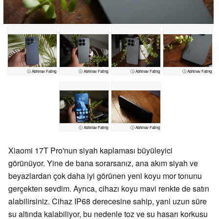
ⓘ Abhinav Fating
ⓘ Abhinav Fating
ⓘ Abhinav Fating
ⓘ Abhinav Fating
ⓘ Abhinav Fating
ⓘ Abhinav Fating
Xiaomi 17T Pro'nun siyah kaplaması büyüleyici
görünüyor. Yine de bana sorarsanız, ana akım siyah ve
beyazlardan çok daha iyi görünen yeni koyu mor tonunu
gerçekten sevdim. Ayrıca, cihazı koyu mavi renkte de satın
alabilirsiniz. Cihaz IP68 derecesine sahip, yani uzun süre
su altında kalabiliyor, bu nedenle toz ve su hasarı korkusu