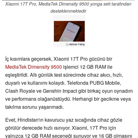
Xiaomi 17T Pro, MediaTek Dimensity 9500 yonga seti tarafından
desteklenmektedir
ⓘ Abhinav Fating
İç kısımlara geçersek, Xiaomi 17T Pro gücünü bir
MediaTek Dimensity 9500
işlemci 12 GB RAM ile
eşleştirildi. Altı günlük test sürecimde cihaz akıcı, hızlı,
duyarlı ve kullanımı kolaydı. Telefonda PUBG Mobile,
Clash Royale ve Genshin Impact gibi birkaç oyun oynadım
ve performans olağanüstüydü. Herhangi bir gecikme veya
takılma sorunu yaşanmadı.
Evet, Hindistan'ın kavurucu yaz sıcağında cihaz gözle
görülür derecede hızlı ısınıyor. Xiaomi, 17T Pro için
yalnızca 12 GB RAM seçeneği sunuyor ve 16 GB olmasını