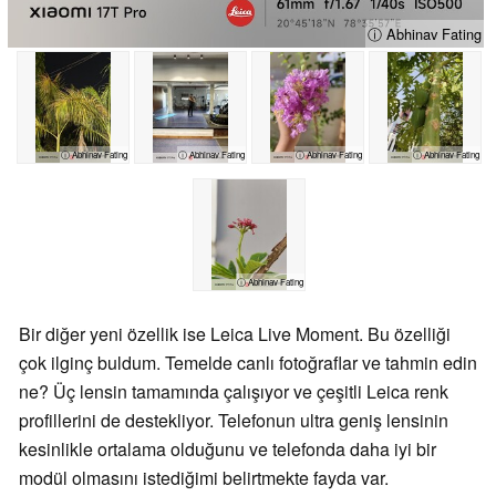
ⓘ Abhinav Fating
ⓘ Abhinav Fating
ⓘ Abhinav Fating
ⓘ Abhinav Fating
ⓘ Abhinav Fating
ⓘ Abhinav Fating
Bir diğer yeni özellik ise Leica Live Moment. Bu özelliği
çok ilginç buldum. Temelde canlı fotoğraflar ve tahmin edin
ne? Üç lensin tamamında çalışıyor ve çeşitli Leica renk
profillerini de destekliyor. Telefonun ultra geniş lensinin
kesinlikle ortalama olduğunu ve telefonda daha iyi bir
modül olmasını istediğimi belirtmekte fayda var.