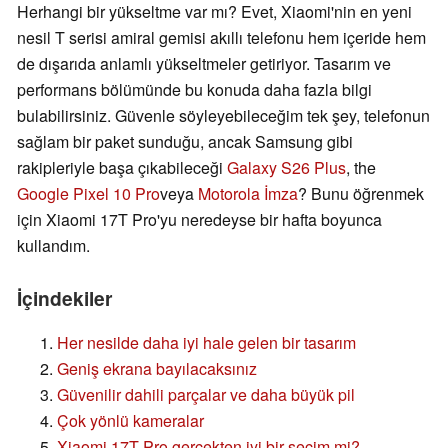
Herhangi bir yükseltme var mı? Evet, Xiaomi'nin en yeni
nesil T serisi amiral gemisi akıllı telefonu hem içeride hem
de dışarıda anlamlı yükseltmeler getiriyor. Tasarım ve
performans bölümünde bu konuda daha fazla bilgi
bulabilirsiniz. Güvenle söyleyebileceğim tek şey, telefonun
sağlam bir paket sunduğu, ancak Samsung gibi
rakipleriyle başa çıkabileceği
Galaxy S26 Plus
, the
Google Pixel 10 Pro
veya
Motorola İmza
? Bunu öğrenmek
için Xiaomi 17T Pro'yu neredeyse bir hafta boyunca
kullandım.
İçindekiler
Her nesilde daha iyi hale gelen bir tasarım
Geniş ekrana bayılacaksınız
Güvenilir dahili parçalar ve daha büyük pil
Çok yönlü kameralar
Xiaomi 17T Pro gerçekten iyi bir seçim mi?