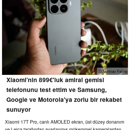
ⓘ Abhinav Fating
Xiaomi'nin 899€'luk amiral gemisi
telefonunu test ettim ve Samsung,
Google ve Motorola'ya zorlu bir rekabet
sunuyor
Xiaomi 17T Pro, canlı AMOLED ekran, üst düzey donanım
ve Leica tarafından ayarlanmış mükemmel kameralardan