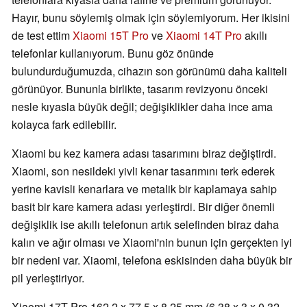
Hayır, bunu söylemiş olmak için söylemiyorum. Her ikisini
de test ettim
Xiaomi 15T Pro
ve
Xiaomi 14T Pro
akıllı
telefonlar kullanıyorum. Bunu göz önünde
bulundurduğumuzda, cihazın son görünümü daha kaliteli
görünüyor. Bununla birlikte, tasarım revizyonu önceki
nesle kıyasla büyük değil; değişiklikler daha ince ama
kolayca fark edilebilir.
Xiaomi bu kez kamera adası tasarımını biraz değiştirdi.
Xiaomi, son nesildeki yivli kenar tasarımını terk ederek
yerine kavisli kenarlara ve metalik bir kaplamaya sahip
basit bir kare kamera adası yerleştirdi. Bir diğer önemli
değişiklik ise akıllı telefonun artık selefinden biraz daha
kalın ve ağır olması ve Xiaomi'nin bunun için gerçekten iyi
bir nedeni var. Xiaomi, telefona eskisinden daha büyük bir
pil yerleştiriyor.
Xiaomi 17T Pro 162,2 x 77,5 x 8,25 mm (6,38 x 3 x 0,32