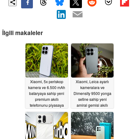
İlgili makaleler
Xiaomi, 5x periskop
Xiaomi, Leica ayarlı
kamera ve 6.500 mAh
kameralara ve
bataryaya sahip yeni
Dimensity 9500 yonga
premium akıllı
setine sahip yeni
telefonunu piyasaya
amiral gemisi akıllı
sürdü
telefonunu piyasaya
05/28/2026
sürdü
05/28/2026