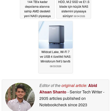
144 TB'a kadar
HDD, M.2 SSD ve E1.S
depolama alanına
blade için küçük NAS
sahip AMD destekli
sistemini piyasaya
yeni NAS'ı piyasaya
sürüyor
06/04/2026
sürdü
06/08/2026
Wildcat Lake, Wi-Fi 7
ve USB 4 özellikli NAS:
Minisforum N4'ü tanıttı
06/03/2026
Editor of the
original article
:
Abid
Ahsan Shanto
- Senior Tech Writer
-
2935 articles published on
Notebookcheck
since 2023