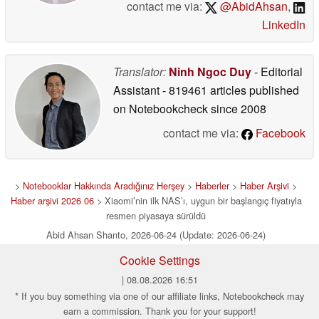
contact me via:
@AbidAhsan
,
LinkedIn
Translator:
Ninh Ngoc Duy
- Editorial
Assistant
- 819461 articles published
on Notebookcheck
since 2008
contact me via:
Facebook
>
Notebooklar Hakkında Aradığınız Herşey
>
Haberler
>
Haber Arşivi
>
Haber arşivi 2026 06
> Xiaomi’nin ilk NAS’ı, uygun bir başlangıç fiyatıyla
resmen piyasaya sürüldü
Abid Ahsan Shanto, 2026-06-24 (Update: 2026-06-24)
Cookie Settings
| 08.08.2026 16:51
* If you buy something via one of our affiliate links, Notebookcheck may
earn a commission. Thank you for your support!