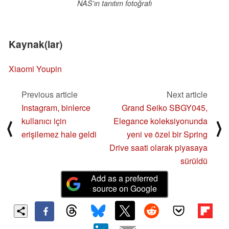
NAS'ın tanıtım fotoğrafı
Kaynak(lar)
Xiaomi Youpin
Previous article
Next article
Instagram, binlerce
Grand Seiko SBGY045,
kullanıcı için
Elegance koleksiyonunda
⟨
⟩
erişilemez hale geldi
yeni ve özel bir Spring
Drive saati olarak piyasaya
sürüldü
Add as a preferred
source on Google