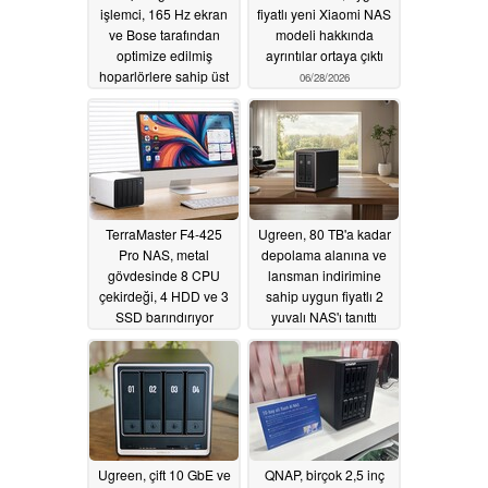
işlemci, 165 Hz ekran
fiyatlı yeni Xiaomi NAS
ve Bose tarafından
modeli hakkında
optimize edilmiş
ayrıntılar ortaya çıktı
hoparlörlere sahip üst
06/28/2026
düzey Xiaomi telefonu
piyasaya sürüldü
07/01/2026
TerraMaster F4-425
Ugreen, 80 TB'a kadar
Pro NAS, metal
depolama alanına ve
gövdesinde 8 CPU
lansman indirimine
çekirdeği, 4 HDD ve 3
sahip uygun fiyatlı 2
SSD barındırıyor
yuvalı NAS'ı tanıttı
06/23/2026
06/08/2026
Ugreen, çift 10 GbE ve
QNAP, birçok 2,5 inç