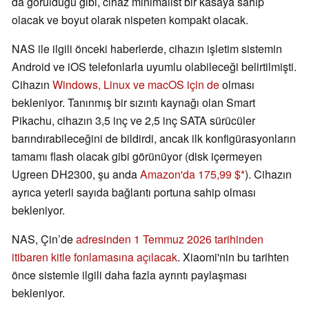
da görüldüğü gibi, cihaz minimalist bir kasaya sahip
olacak ve boyut olarak nispeten kompakt olacak.
NAS ile ilgili önceki haberlerde, cihazın işletim sistemin
Android ve iOS telefonlarla uyumlu olabileceği belirtilmişti.
Cihazın
Windows, Linux ve macOS için de
olması
bekleniyor. Tanınmış bir sızıntı kaynağı olan Smart
Pikachu, cihazın 3,5 inç ve 2,5 inç SATA sürücüler
barındırabileceğini de bildirdi, ancak ilk konfigürasyonların
tamamı flash olacak gibi görünüyor (disk içermeyen
Ugreen DH2300, şu anda
Amazon'da 175,99 $
). Cihazın
ayrıca yeterli sayıda bağlantı portuna sahip olması
bekleniyor.
NAS, Çin’de
adresinden 1 Temmuz 2026 tarihinden
itibaren kitle fonlamasına açılacak
. Xiaomi'nin bu tarihten
önce sistemle ilgili daha fazla ayrıntı paylaşması
bekleniyor.