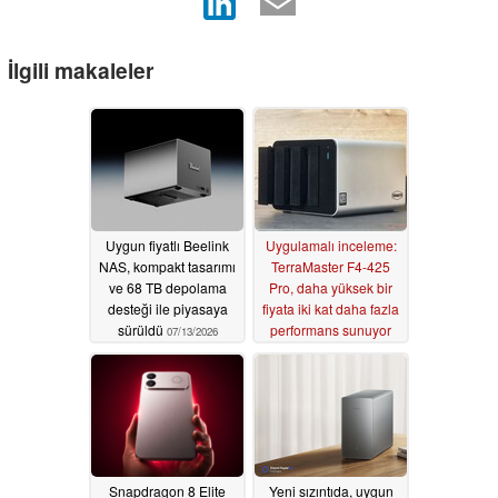
İlgili makaleler
Uygun fiyatlı Beelink
Uygulamalı inceleme:
NAS, kompakt tasarımı
TerraMaster F4-425
ve 68 TB depolama
Pro, daha yüksek bir
desteği ile piyasaya
fiyata iki kat daha fazla
sürüldü
performans sunuyor
07/13/2026
07/05/2026
Snapdragon 8 Elite
Yeni sızıntıda, uygun