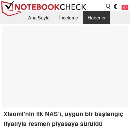
Ana Sayfa
İnceleme
Haberler
...
Öneri /SSS
Kütüphane
Satın Alma Rehberi
Arama
İletişim
Xiaomi’nin ilk NAS’ı, uygun bir başlangıç
fiyatıyla resmen piyasaya sürüldü