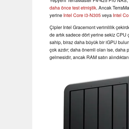
Yepyeni TerraMaster F4-425 Pro NAS, 
daha önce test etmiştik
. Ancak TerraMa
yerine
Intel Core i3-N305
veya
Intel C
Çipler Intel Gracemont verimlilik çekir
de artık sadece dört yerine sekiz CPU ç
sahip, biraz daha büyük bir iGPU bulun
çok azdır; daha önemli olan ise, daha
gelmesidir, ancak RAM satın alındıktan s