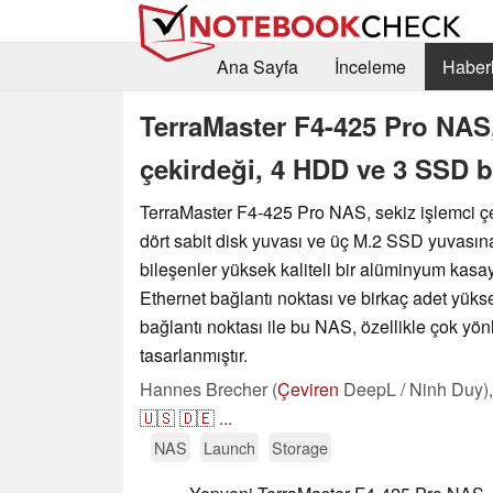
Ana Sayfa
İnceleme
Haberl
TerraMaster F4-425 Pro NAS
çekirdeği, 4 HDD ve 3 SSD b
TerraMaster F4-425 Pro NAS, sekiz işlemci 
dört sabit disk yuvası ve üç M.2 SSD yuvasına
bileşenler yüksek kaliteli bir alüminyum kasaya 
Ethernet bağlantı noktası ve birkaç adet yüks
bağlantı noktası ile bu NAS, özellikle çok yön
tasarlanmıştır.
Hannes Brecher (
Çeviren
DeepL / Ninh Duy)
🇺🇸
🇩🇪
...
NAS
Launch
Storage