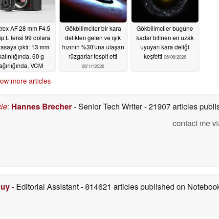
ltrox AF 28 mm F4.5
Gökbilimciler bir kara
Gökbilimciler bugüne
p L lensi 99 dolara
delikten gelen ve ışık
kadar bilinen en uzak
yasaya çıktı: 13 mm
hızının %30'una ulaşan
uyuyan kara deliği
kalınlığında, 60 g
rüzgarlar tespit etti
keşfetti
06/06/2026
ağırlığında, VCM
06/11/2026
tomatik odaklama
ow more articles
06/17/2026
cle
:
Hannes Brecher
- Senior Tech Writer
- 21907 articles pub
contact me vi
Duy
- Editorial Assistant
- 814621 articles published on Notebo