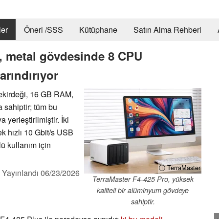
er
Öneri /SSS
Kütüphane
Satın Alma Rehberi
, metal gövdesinde 8 CPU
arındırıyor
çekirdeği, 16 GB RAM,
 sahiptir; tüm bu
yerleştirilmiştir. İki
ek hızlı 10 Gbit/s USB
lü kullanım için
ⓘ TerraMaster
,
Yayınlandı
06/23/2026
TerraMaster F4-425 Pro, yüksek
kaliteli bir alüminyum gövdeye
sahiptir.