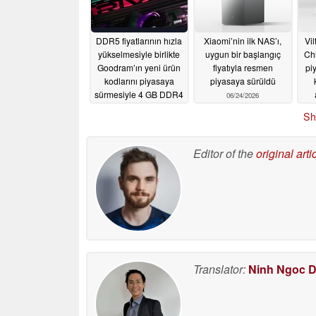
DDR5 fiyatlarının hızla
Xiaomi’nin ilk NAS’ı,
Vi
yükselmesiyle birlikte
uygun bir başlangıç
Chi
Goodram’ın yeni ürün
fiyatıyla resmen
pi
kodlarını piyasaya
piyasaya sürüldü
sürmesiyle 4 GB DDR4
06/24/2026
RAM yeniden
o
Sh
gündeme geldi
06/28/2026
Editor of the
original arti
Translator:
Ninh Ngoc 