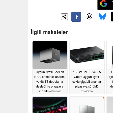
İlgili makaleler
Uygun fiyatlı Beelink
135 W PoE++ ve 2,5
U
NAS, kompakt tasarımı
Gbps: Uygun fiyatlı
işl
ve 68 TB depolama
çoklu gigabit anahtar
desteği ile piyasaya
piyasaya sürüldü
de
sürüldü
07/13/2026
07/08/2026