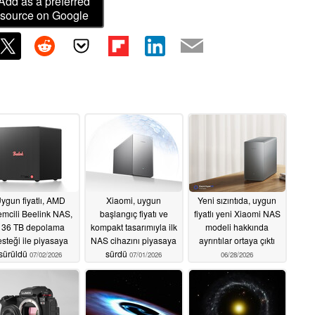
Add as a preferred
source on Google
ygun fiyatlı, AMD
Xiaomi, uygun
Yeni sızıntıda, uygun
emcili Beelink NAS,
başlangıç fiyatı ve
fiyatlı yeni Xiaomi NAS
136 TB depolama
kompakt tasarımıyla ilk
modeli hakkında
steği ile piyasaya
NAS cihazını piyasaya
ayrıntılar ortaya çıktı
sürüldü
sürdü
07/02/2026
07/01/2026
06/28/2026