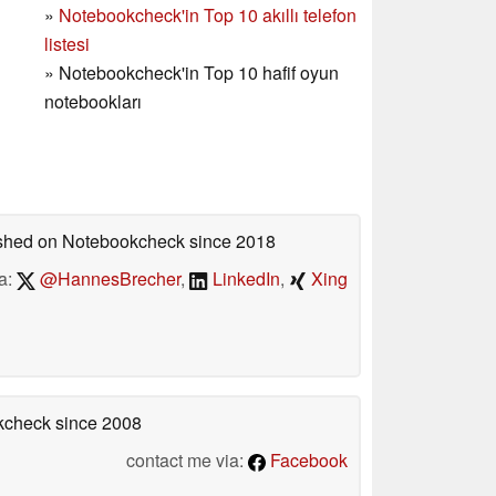
»
Notebookcheck'in Top 10 akıllı telefon
listesi
»
Notebookcheck'in Top 10 hafif oyun
notebookları
lished on Notebookcheck
since 2018
a:
@HannesBrecher
,
LinkedIn
,
Xing
okcheck
since 2008
contact me via:
Facebook