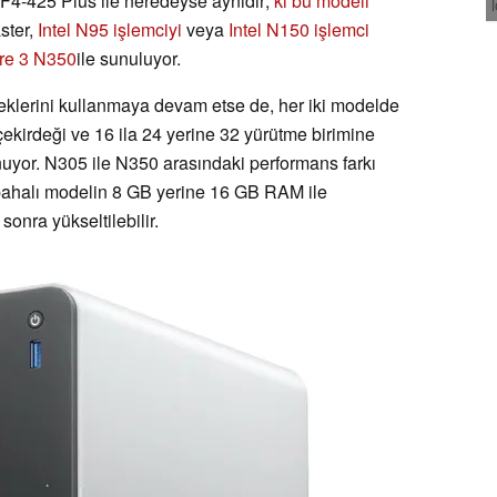
F4-425 Plus ile neredeyse aynıdır;
ki bu modeli
ster,
Intel N95 işlemciyi
veya
Intel N150 işlemci
ore 3 N350
ile sunuluyor.
deklerini kullanmaya devam etse de, her iki modelde
ekirdeği ve 16 ila 24 yerine 32 yürütme birimine
uyor. N305 ile N350 arasındaki performans farkı
 pahalı modelin 8 GB yerine 16 GB RAM ile
onra yükseltilebilir.