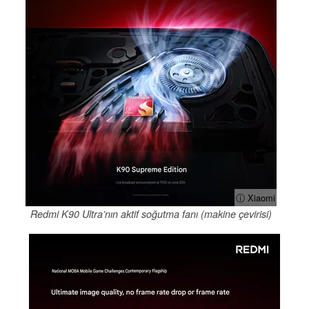
ⓘ Xiaomi
Redmi K90 Ultra’nın aktif soğutma fanı (makine çevirisi)