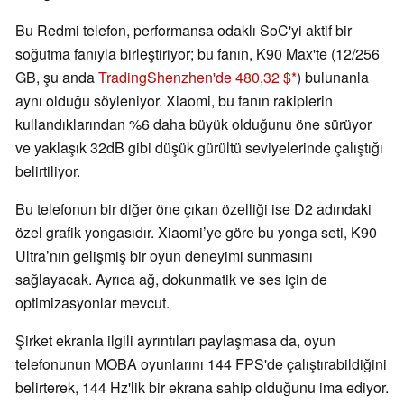
Bu Redmi telefon, performansa odaklı SoC'yi aktif bir
soğutma fanıyla birleştiriyor; bu fanın, K90 Max'te (12/256
GB, şu anda
TradingShenzhen'de 480,32 $
) bulunanla
aynı olduğu söyleniyor. Xiaomi, bu fanın rakiplerin
kullandıklarından %6 daha büyük olduğunu öne sürüyor
ve yaklaşık 32dB gibi düşük gürültü seviyelerinde çalıştığı
belirtiliyor.
Bu telefonun bir diğer öne çıkan özelliği ise D2 adındaki
özel grafik yongasıdır. Xiaomi’ye göre bu yonga seti, K90
Ultra’nın gelişmiş bir oyun deneyimi sunmasını
sağlayacak. Ayrıca ağ, dokunmatik ve ses için de
optimizasyonlar mevcut.
Şirket ekranla ilgili ayrıntıları paylaşmasa da, oyun
telefonunun MOBA oyunlarını 144 FPS'de çalıştırabildiğini
belirterek, 144 Hz'lik bir ekrana sahip olduğunu ima ediyor.