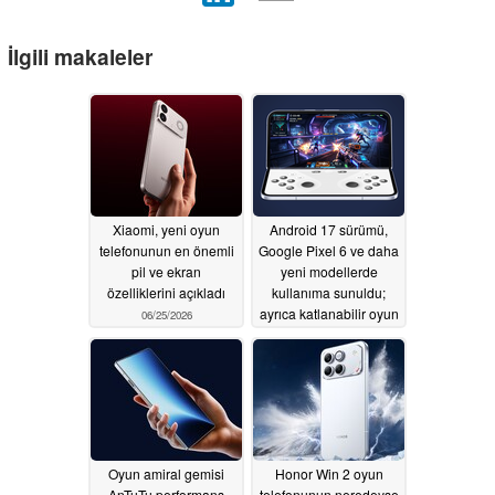
İlgili makaleler
Xiaomi, yeni oyun
Android 17 sürümü,
telefonunun en önemli
Google Pixel 6 ve daha
pil ve ekran
yeni modellerde
özelliklerini açıkladı
kullanıma sunuldu;
ayrıca katlanabilir oyun
06/25/2026
modu da tanıtıldı
06/17/2026
Oyun amiral gemisi
Honor Win 2 oyun
AnTuTu performans
telefonunun neredeyse