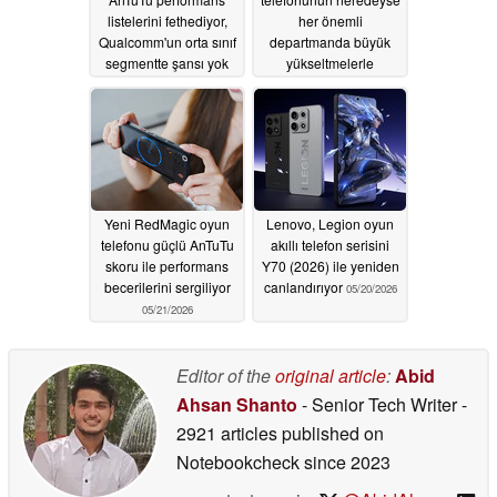
listelerini fethediyor,
her önemli
Qualcomm'un orta sınıf
departmanda büyük
segmentte şansı yok
yükseltmelerle
geleceği belirtiliyor
06/04/2026
05/22/2026
Yeni RedMagic oyun
Lenovo, Legion oyun
telefonu güçlü AnTuTu
akıllı telefon serisini
skoru ile performans
Y70 (2026) ile yeniden
becerilerini sergiliyor
canlandırıyor
05/20/2026
05/21/2026
Editor of the
original article
:
Abid
Ahsan Shanto
- Senior Tech Writer
-
2921 articles published on
Notebookcheck
since 2023