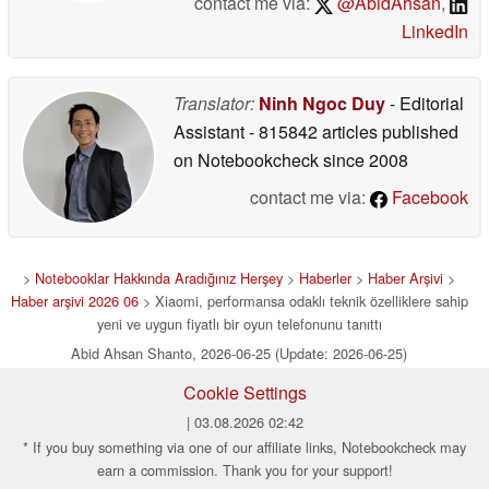
contact me via:
@AbidAhsan
,
LinkedIn
Translator:
Ninh Ngoc Duy
- Editorial
Assistant
- 815842 articles published
on Notebookcheck
since 2008
contact me via:
Facebook
>
Notebooklar Hakkında Aradığınız Herşey
>
Haberler
>
Haber Arşivi
>
Haber arşivi 2026 06
> Xiaomi, performansa odaklı teknik özelliklere sahip
yeni ve uygun fiyatlı bir oyun telefonunu tanıttı
Abid Ahsan Shanto, 2026-06-25 (Update: 2026-06-25)
Cookie Settings
| 03.08.2026 02:42
* If you buy something via one of our affiliate links, Notebookcheck may
earn a commission. Thank you for your support!