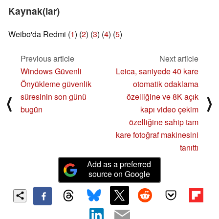
Kaynak(lar)
Weibo'da Redmi (
1
) (
2
) (
3
) (
4
) (
5
)
Previous article
Next article
Windows Güvenli
Leica, saniyede 40 kare
Önyükleme güvenlik
otomatik odaklama
süresinin son günü
özelliğine ve 8K açık
⟨
⟩
bugün
kapı video çekim
özelliğine sahip tam
kare fotoğraf makinesini
tanıttı
Add as a preferred
source on Google