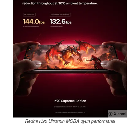
ⓘ Xiaomi
Redmi K90 Ultra’nın MOBA oyun performansı