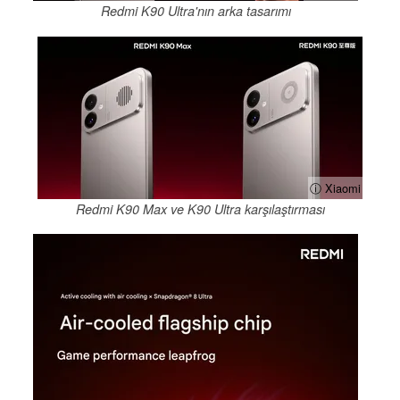
Redmi K90 Ultra'nın arka tasarımı
ⓘ Xiaomi
Redmi K90 Max ve K90 Ultra karşılaştırması