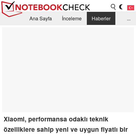
Ana Sayfa
İnceleme
Haberler
...
Öneri /SSS
Kütüphane
Satın Alma Rehberi
Arama
İletişim
Xiaomi, performansa odaklı teknik
özelliklere sahip yeni ve uygun fiyatlı bir