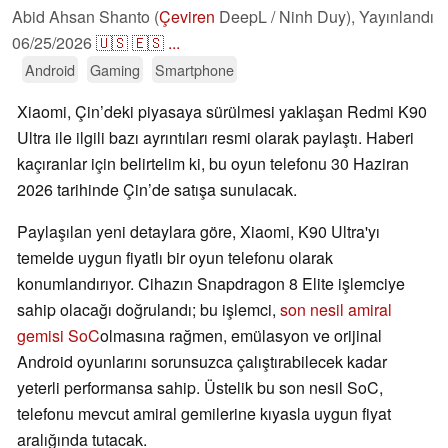
Abid Ahsan Shanto (
Çeviren
DeepL / Ninh Duy),
Yayınlandı
06/25/2026
🇺🇸
🇪🇸
...
Android
Gaming
Smartphone
Xiaomi, Çin’deki piyasaya sürülmesi yaklaşan Redmi K90
Ultra ile ilgili bazı ayrıntıları resmi olarak paylaştı. Haberi
kaçıranlar için belirtelim ki, bu oyun telefonu 30 Haziran
2026 tarihinde Çin’de satışa sunulacak.
Paylaşılan yeni detaylara göre, Xiaomi, K90 Ultra'yı
temelde uygun fiyatlı bir oyun telefonu olarak
konumlandırıyor. Cihazın Snapdragon 8 Elite işlemciye
sahip olacağı doğrulandı; bu işlemci,
son nesil amiral
gemisi SoC
olmasına rağmen, emülasyon ve orijinal
Android oyunlarını sorunsuzca çalıştırabilecek kadar
yeterli performansa sahip. Üstelik bu son nesil SoC,
telefonu mevcut amiral gemilerine kıyasla uygun fiyat
aralığında tutacak.