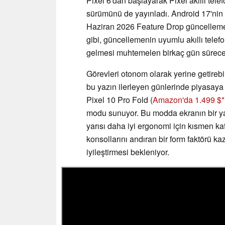
Pixel 6'dan başlayarak Pixel akıllı telef
sürümünü de yayınladı. Android 17'nin g
Haziran 2026 Feature Drop güncellemes
gibi, güncellemenin uyumlu akıllı telefon
gelmesi muhtemelen birkaç gün sürecek
Görevleri otonom olarak yerine getirebi
bu yazın ilerleyen günlerinde piyasaya
Pixel 10 Pro Fold (
Amazon'da 1.499 $
modu sunuyor. Bu modda ekranın bir ya
yarısı daha iyi ergonomi için kısmen ka
konsollarını andıran bir form faktörü k
iyileştirmesi bekleniyor.