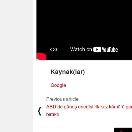
Kaynak(lar)
Google
Previous article
ABD’de güneş enerjisi ilk kez kömürü ge
⟨
bıraktı