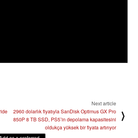
Next article
ride
2960 dolarlık fiyatıyla SanDisk Optimus GX Pro
⟩
850P 8 TB SSD, PS5’in depolama kapasitesini
oldukça yüksek bir fiyata artırıyor
Add as a preferred