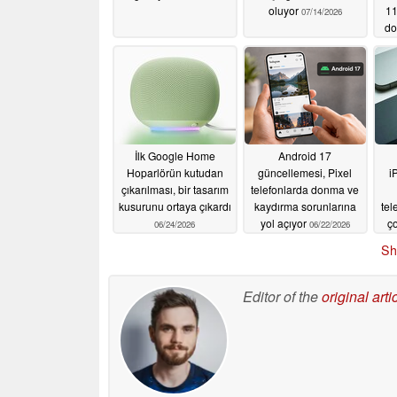
oluyor
11
07/14/2026
do
a
İlk Google Home
Android 17
Hoparlörün kutudan
güncellemesi, Pixel
i
çıkarılması, bir tasarım
telefonlarda donma ve
kusurunu ortaya çıkardı
kaydırma sorunlarına
tel
yol açıyor
ço
06/24/2026
06/22/2026
Sh
Editor of the
original arti