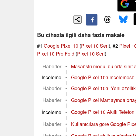
Bu cihazla ilgili daha fazla makale
#1
Google Pixel 10
(
Pixel 10 Seri
), #2
Pixel 1
Pixel 10 Pro Fold
(
Pixel 10 Seri
)
Haberler
•
Masaüstü modu, bu orta sınıf ak
|
İnceleme
•
Google Pixel 10a incelemesi: 20
|
Haberler
•
Google Pixel 10a: Yeni özellikl
|
Haberler
•
Google Pixel Mart ayında orta
|
İnceleme
•
Google Pixel 10 Akıllı Telefon İ
|
Haberler
•
Kullanıcılara göre Google Pixe
|
Haberler
•
Google Pixel akıllı telefonlar 