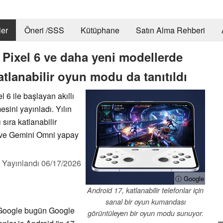
er
Öneri /SSS
Kütüphane
Satın Alma Rehberi
Pixel 6 ve daha yeni modellerde
tlanabilir oyun modu da tanıtıldı
6 ile başlayan akıllı
sini yayınladı. Yılın
sıra katlanabilir
ri ve Gemini Omni yapay
,
Yayınlandı
06/17/2026
ⓘ Google
Android 17, katlanabilir telefonlar için
sanal bir oyun kumandası
e, Google bugün Google
görüntüleyen bir oyun modu sunuyor.