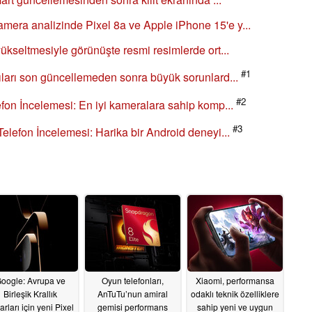
era analizinde Pixel 8a ve Apple iPhone 15'e y...
yükseltmesiyle görünüşte resmi resimlerde ort...
#1
ıları son güncellemeden sonra büyük sorunlard...
#2
efon İncelemesi: En iyi kameralara sahip komp...
#3
Telefon İncelemesi: Harika bir Android deneyi...
oogle: Avrupa ve
Oyun telefonları,
Xiaomi, performansa
Birleşik Krallık
AnTuTu’nun amiral
odaklı teknik özelliklere
arları için yeni Pixel
gemisi performans
sahip yeni ve uygun