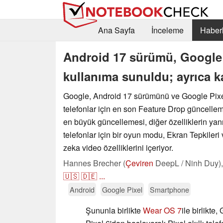
Ana Sayfa
İnceleme
Haberl
Android 17 sürümü, Google 
kullanıma sunuldu; ayrıca ka
Google, Android 17 sürümünü ve Google Pixel 
telefonlar için en son Feature Drop güncelleme
en büyük güncellemesi, diğer özelliklerin yanı 
telefonlar için bir oyun modu, Ekran Tepkile
zeka video özelliklerini içeriyor.
Hannes Brecher (
Çeviren
DeepL / Ninh Duy)
🇺🇸
🇩🇪
...
Android
Google Pixel
Smartphone
Şununla birlikte
Wear OS 7
ile birlikt