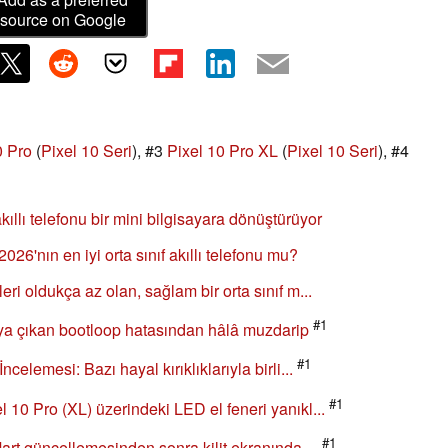
source on Google
0 Pro
(
Pixel 10 Seri
), #3
Pixel 10 Pro XL
(
Pixel 10 Seri
), #4
ıllı telefonu bir mini bilgisayara dönüştürüyor
26'nın en iyi orta sınıf akıllı telefonu mu?
eri oldukça az olan, sağlam bir orta sınıf m...
#1
ya çıkan bootloop hatasından hâlâ muzdarip
#1
ncelemesi: Bazı hayal kırıklıklarıyla birli...
#1
l 10 Pro (XL) üzerindeki LED el feneri yanıkl...
#1
Mart güncellemesinden sonra kilit ekranında ...