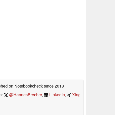
lished on Notebookcheck
since 2018
a:
@HannesBrecher
,
LinkedIn
,
Xing