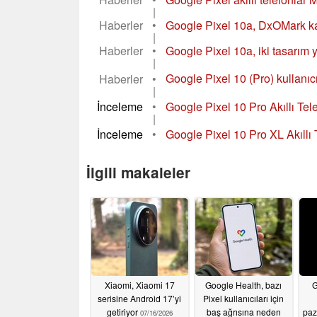
|
Haberler
•
Google Pixel 10a, DxOMark kam
|
Haberler
•
Google Pixel 10a, iki tasarım 
|
Haberler
•
Google Pixel 10 (Pro) kullanıc
|
İnceleme
•
Google Pixel 10 Pro Akıllı Tel
|
İnceleme
•
Google Pixel 10 Pro XL Akıllı 
İlgili makaleler
Xiaomi, Xiaomi 17
Google Health, bazı
G
serisine Android 17’yi
Pixel kullanıcıları için
getiriyor
baş ağrısına neden
paz
07/16/2026