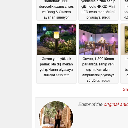
soundbar'ı, 360
yenileme hızına sahip
za
derecelik uzamsal ses
çift modlu 4K QD-Mini
me
ve Bang & Olufsen
LED oyun monitörünü
ka
ayarları sunuyor
piyasaya sürdü
4.
s
07/27/2026
07/09/2026
Govee yeni yüksek
Govee, 1.300 lümen
L
parlaklıkta dış mekan
parlaklığa sahip yeni
yol ışıklarını piyasaya
dış mekan akıllı
be
sürüyor
ampullerini piyasaya
05/15/2026
sürdü
05/15/2026
Sh
Editor of the
original arti