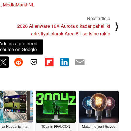
k
,
MediaMarkt NL
Next article
⟩
2026 Alienware 16X Aurora o kadar pahalı ki
artık fiyat olarak Area-51 serisine rakip
Add as a preferred
source on Google
ya Kupası için tam
TCL'nin FFALCON
Matter ile yeni Govee