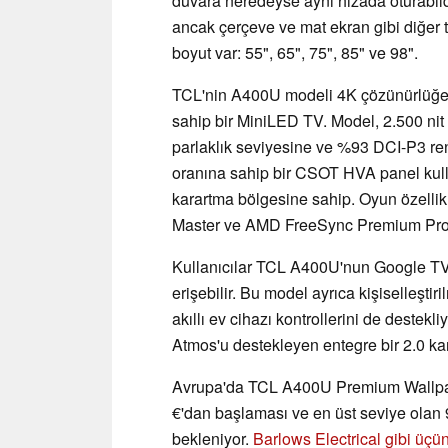
duvara neredeyse aynı hizada oturabildi
ancak çerçeve ve mat ekran gibi diğer 
boyut var: 55", 65", 75", 85" ve 98".
TCL'nin A400U modeli 4K çözünürlüğe,
sahip bir MiniLED TV. Model, 2.500 nit
parlaklık seviyesine ve %93 DCI-P3 re
oranına sahip bir CSOT HVA panel kulla
karartma bölgesine sahip. Oyun özelli
Master ve AMD FreeSync Premium Pro u
Kullanıcılar TCL A400U'nun Google TV 
erişebilir. Bu model ayrıca kişiselleştiri
akıllı ev cihazı kontrollerini de destek
Atmos'u destekleyen entegre bir 2.0 ka
Avrupa'da TCL A400U Premium Wallpap
€'dan başlaması ve en üst seviye olan 9
bekleniyor.
Barlows Electrical gibi üçün