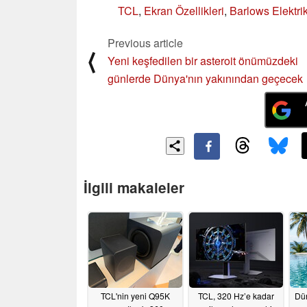
TCL
,
Ekran Özellikleri
,
Barlows Elektri
Previous article
⟨
Yeni keşfedilen bir asteroit önümüzdeki
günlerde Dünya'nın yakınından geçecek
İlgili makaleler
TCL'nin yeni Q95K
TCL, 320 Hz’e kadar
Dün