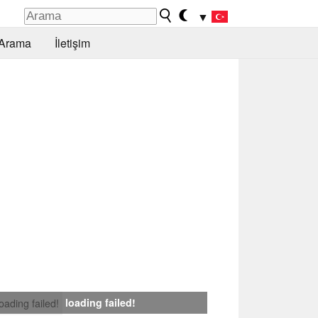
▼
Arama
İletişim
loading failed!
loading failed!