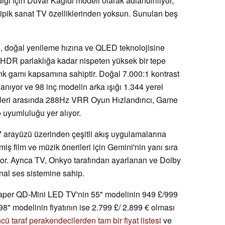
ği için Duvar Kağıdı modeli olarak adlandırılıyor,
tipik sanat TV özelliklerinden yoksun. Sunulan beş
 doğal yenileme hızına ve QLED teknolojisine
 HDR parlaklığa kadar nispeten yüksek bir tepe
nk gamı kapsamına sahiptir. Doğal 7.000:1 kontrast
nıyor ve 98 inç modelin arka ışığı 1.344 yerel
kleri arasında 288Hz VRR Oyun Hızlandırıcı, Game
yumluluğu yer alıyor.
arayüzü üzerinden çeşitli akış uygulamalarına
lmiş film ve müzik önerileri için Gemini'nin yanı sıra
liyor. Ayrıca TV, Onkyo tarafından ayarlanan ve Dolby
nal ses sistemine sahip.
er QD-Mini LED TV'nin 55" modelinin 949 £/999
8" modelinin fiyatının ise 2.799 £/ 2.899 € olması
cü taraf perakendecilerden tam bir fiyat listesi
ve