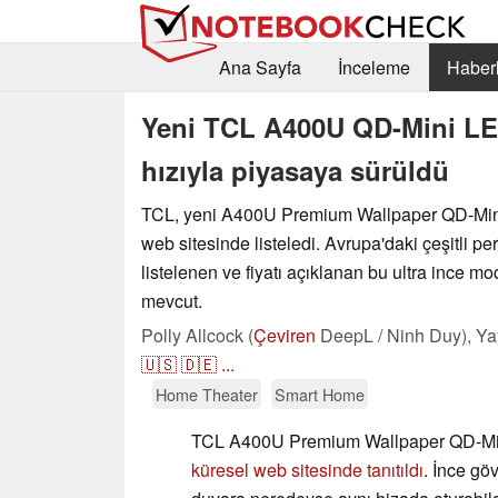
Ana Sayfa
İnceleme
Haberl
Yeni TCL A400U QD-Mini LE
hızıyla piyasaya sürüldü
TCL, yeni A400U Premium Wallpaper QD-Mini
web sitesinde listeledi. Avrupa'daki çeşitli p
listelenen ve fiyatı açıklanan bu ultra ince m
mevcut.
Polly Allcock (
Çeviren
DeepL / Ninh Duy),
Ya
🇺🇸
🇩🇪
...
Home Theater
Smart Home
TCL A400U Premium Wallpaper QD-Mi
küresel web sitesinde tanıtıldı
. İnce gö