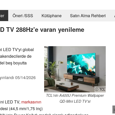
er
Öneri /SSS
Kütüphane
Satın Alma Rehberi
D TV 288Hz'e varan yenileme
 LED TV'yi global
erakendecilerde de
odel beş boyutta
yınlandı
05/14/2026
ⓘ TCL
TCL'nin A400U Premium Wallpaper
QD-Mini LED TV'si
ni LED TV,
markasının
vdesi (44,5 mm/1,75 inç)