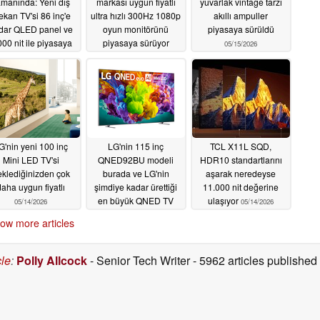
manında: Yeni dış
markası uygun fiyatlı
yuvarlak vintage tarzı
kan TV'si 86 inç'e
ultra hızlı 300Hz 1080p
akıllı ampuller
dar QLED panel ve
oyun monitörünü
piyasaya sürüldü
000 nit ile piyasaya
piyasaya sürüyor
05/15/2026
ürülüyor
06/11/2026
05/25/2026
G'nin yeni 100 inç
LG'nin 115 inç
TCL X11L SQD,
Mini LED TV'si
QNED92BU modeli
HDR10 standartlarını
klediğinizden çok
burada ve LG'nin
aşarak neredeyse
daha uygun fiyatlı
şimdiye kadar ürettiği
11.000 nit değerine
en büyük QNED TV
ulaşıyor
05/14/2026
05/14/2026
05/14/2026
ow more articles
cle
:
Polly Allcock
- Senior Tech Writer
- 5962 articles publishe