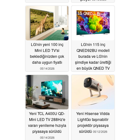
LG'nin yeni 100 inç
LG'nin 115 inç
Mini LED TV'si
QNED92BU modeli
beklediğinizden çok
burada ve LG'nin
daha uygun fiyatlı
şimdiye kadar ürettiği
en büyük QNED TV
05/14/2026
05/14/2026
Yeni TCL A400U QD-
Yeni Hisense Vidda
Mini LED TV 288Hz'e
LightGo taşınabilir
varan yenileme hızıyla
projektör piyasaya
piyasaya sürüldü
sürüldü
05/12/2026
05/14/2026