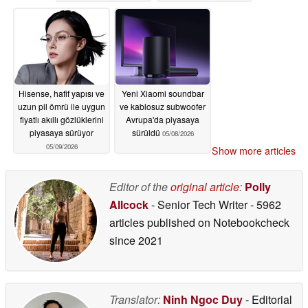
Hisense, hafif yapısı ve
Yeni Xiaomi soundbar
uzun pil ömrü ile uygun
ve kablosuz subwoofer
fiyatlı akıllı gözlüklerini
Avrupa'da piyasaya
piyasaya sürüyor
sürüldü
05/08/2026
05/09/2026
Show more articles
Editor of the
original article
:
Polly
Allcock
- Senior Tech Writer
- 5962
articles published on Notebookcheck
since 2021
Translator:
Ninh Ngoc Duy
- Editorial