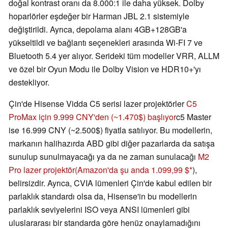
doğal kontrast oranı da 8.000:1 ile daha yüksek. Dolby
hoparlörler eşdeğer bir Harman JBL 2.1 sistemiyle
değiştirildi. Ayrıca, depolama alanı 4GB+128GB'a
yükseltildi ve bağlantı seçenekleri arasında Wi-FI 7 ve
Bluetooth 5.4 yer alıyor. Serideki tüm modeller VRR, ALLM
ve özel bir Oyun Modu ile Dolby Vision ve HDR10+'yı
destekliyor.
Çin'de Hisense Vidda C5 serisi lazer projektörler
C5
ProMax için 9.999 CNY'den (~1.470$) başlıyor
c5 Master
ise 16.999 CNY (~2.500$) fiyatla satılıyor. Bu modellerin,
markanın halihazırda ABD gibi diğer pazarlarda da satışa
sunulup sunulmayacağı ya da ne zaman sunulacağı
M2
Pro lazer projektör
(Amazon'da şu anda 1.099,99 $
),
belirsizdir. Ayrıca, CVIA lümenleri Çin'de kabul edilen bir
parlaklık standardı olsa da, Hisense'in bu modellerin
parlaklık seviyelerini ISO veya ANSI lümenleri gibi
uluslararası bir standarda göre henüz onaylamadığını