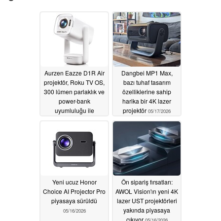
Aurzen Eazze D1R Air
Dangbei MP1 Max,
projektör, Roku TV OS,
bazı tuhaf tasarım
300 lümen parlaklık ve
özelliklerine sahip
power-bank
harika bir 4K lazer
uyumluluğu ile
projektör
05/17/2026
piyasaya sürüldü
05/25/2026
Yeni ucuz Honor
Ön sipariş fırsatları:
Choice AI Projector Pro
AWOL Vision'ın yeni 4K
piyasaya sürüldü
lazer UST projektörleri
yakında piyasaya
05/16/2026
çıkıyor
05/16/2026