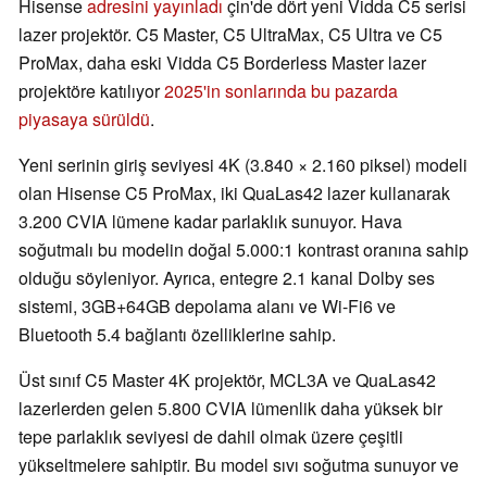
Hisense
adresini yayınladı
çin'de dört yeni Vidda C5 serisi
lazer projektör. C5 Master, C5 UltraMax, C5 Ultra ve C5
ProMax, daha eski Vidda C5 Borderless Master lazer
projektöre katılıyor
2025'in sonlarında bu pazarda
piyasaya sürüldü
.
Yeni serinin giriş seviyesi 4K (3.840 × 2.160 piksel) modeli
olan Hisense C5 ProMax, iki QuaLas42 lazer kullanarak
3.200 CVIA lümene kadar parlaklık sunuyor. Hava
soğutmalı bu modelin doğal 5.000:1 kontrast oranına sahip
olduğu söyleniyor. Ayrıca, entegre 2.1 kanal Dolby ses
sistemi, 3GB+64GB depolama alanı ve Wi-Fi6 ve
Bluetooth 5.4 bağlantı özelliklerine sahip.
Üst sınıf C5 Master 4K projektör, MCL3A ve QuaLas42
lazerlerden gelen 5.800 CVIA lümenlik daha yüksek bir
tepe parlaklık seviyesi de dahil olmak üzere çeşitli
yükseltmelere sahiptir. Bu model sıvı soğutma sunuyor ve