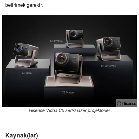
belirtmek gerekir.
ⓘ Hisense
Hisense Vidda C5 serisi lazer projektörler
Kaynak(lar)