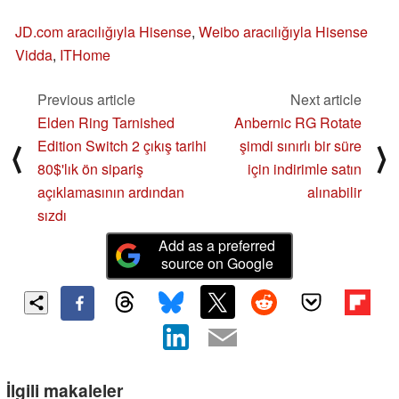
JD.com aracılığıyla Hisense
,
Weibo aracılığıyla Hisense
Vidda
,
ITHome
Previous article
Next article
Elden Ring Tarnished
Anbernic RG Rotate
Edition Switch 2 çıkış tarihi
şimdi sınırlı bir süre
⟨
⟩
80$'lık ön sipariş
için indirimle satın
açıklamasının ardından
alınabilir
sızdı
Add as a preferred
source on Google
İlgili makaleler