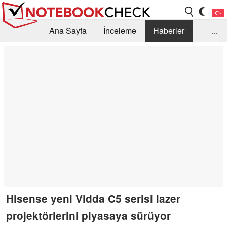
Ana Sayfa
İnceleme
Haberler
...
Öneri /SSS
Kütüphane
Satın Alma Rehberi
Arama
İletişim
Hisense yeni Vidda C5 serisi lazer
projektörlerini piyasaya sürüyor