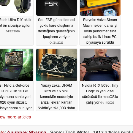
atch Ultra DIY akıllı
Son FSR güncellemesi
Playnix: Valve Steam
t ön siparişe açıldı
çoklu kare oluşturma
Machine'den daha iyi
desteğinin geleceğinin
oyun performansına
04/22/2026
ipuçlarını veriyor
sahip butik Linux PC
piyasaya sürüldü
04/21/2026
04/18/2026
I, Nvidia GeForce
Yapay zeka, DRAM
Nvidia RTX 5090, Tiny
TX 5070'in 12 GB
krizi ve 16 pinli
Corp'un yeni özel
siyonuna sahip yeni
konnektör nedeniyle
sürücüsü ile macOS'ta
026 oyun dizüstü
arızalı ekran kartları
çalışıyor
04/14/2026
gisayarlarını sunuyor
Nvidia'ya %1,003 daha
pahalıya mal oldu
04/15/2026
ow more articles
04/15/2026
cle
:
Anubhav Sharma
- Senior Tech Writer
- 1817 articles pub