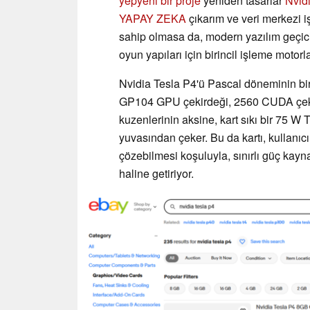
yepyeni bir proje
yeniden tasarlar
Nvid
YAPAY ZEKA
çıkarım ve veri merkezi iş
sahip olmasa da, modern yazılım geçici
oyun yapıları için birincil işleme motorl
Nvidia Tesla P4'ü Pascal döneminin bir 
GP104 GPU çekirdeği, 2560 CUDA çeki
kuzenlerinin aksine, kart sıkı bir 75 
yuvasından çeker. Bu da kartı, kullanı
çözebilmesi koşuluyla, sınırlı güç kaynak
haline getiriyor.