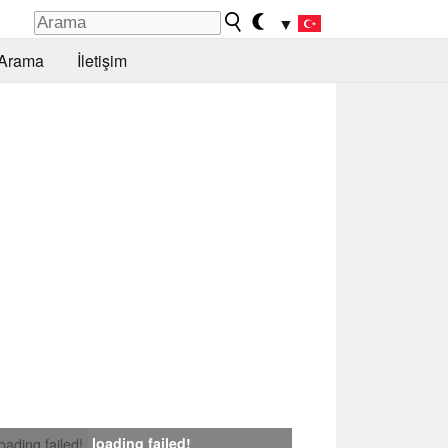
▼
Arama
İletişim
loading failed!
loading failed!