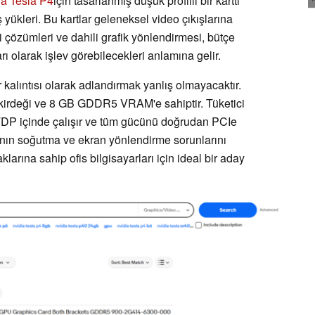
ia Tesla P4
için tasarlanmış düşük profilli bir karttı
 yükleri. Bu kartlar geleneksel video çıkışlarına
 çözümleri ve dahili grafik yönlendirmesi, bütçe
arı olarak işlev görebilecekleri anlamına gelir.
kalıntısı olarak adlandırmak yanlış olmayacaktır.
rdeği ve 8 GB GDDR5 VRAM'e sahiptir. Tüketici
W TDP içinde çalışır ve tüm gücünü doğrudan PCIe
cının soğutma ve ekran yönlendirme sorunlarını
larına sahip ofis bilgisayarları için ideal bir aday