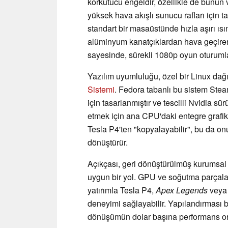
korkutucu engeldir, özellikle de bunu
yüksek hava akışlı sunucu rafları için 
standart bir masaüstünde hızla aşırı ısı
alüminyum kanatçıklardan hava geçire
sayesinde, sürekli 1080p oyun oturumları
Yazılım uyumluluğu, özel bir Linux dağıtı
Sistemi
. Fedora tabanlı bu sistem Ste
için tasarlanmıştır ve tescilli Nvidia sür
etmek için ana CPU'daki entegre grafi
Tesla P4'ten "kopyalayabilir", bu da onu
dönüştürür.
Açıkçası, geri dönüştürülmüş kurumsal 
uygun bir yol. GPU ve soğutma parçaları
yatırımla Tesla P4,
Apex Legends
vey
deneyimi sağlayabilir. Yapılandırması b
dönüşümün dolar başına performans or