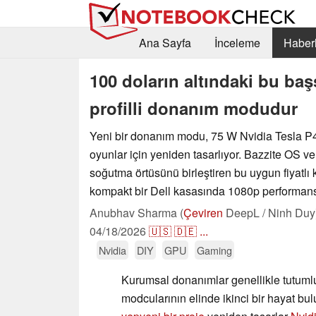
Ana Sayfa
İnceleme
Haberl
100 doların altındaki bu baş
profilli donanım modudur
Yeni bir donanım modu, 75 W Nvidia Tesla P4'
oyunlar için yeniden tasarlıyor. Bazzite OS ve
soğutma örtüsünü birleştiren bu uygun fiyatl
kompakt bir Dell kasasında 1080p performansı
Anubhav Sharma (
Çeviren
DeepL / Ninh Duy
04/18/2026
🇺🇸
🇩🇪
...
Nvidia
DIY
GPU
Gaming
Kurumsal donanımlar genellikle tutumlu
modcularının elinde ikinci bir hayat bu