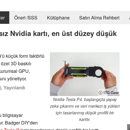
er
Öneri /SSS
Kütüphane
Satın Alma Rehberi
sız Nvidia kartı, en üst düzey düşük
ü küçük form faktörlü
 özel 3D baskılı
ı kurumsal GPU,
nı yönetiyor.
),
Yayınlandı
ⓘ ITG Gear
Nvidia Tesla P4, başlangıçta yapay
zeka çıkarımı ve veri merkezi iş yükleri
için tasarlanmış düşük profilli bir
 bilgisayar
karttır.
lur. Badger DIY'den