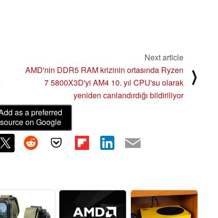
Next article
AMD'nin DDR5 RAM krizinin ortasında Ryzen
⟩
e
7 5800X3D'yi AM4 10. yıl CPU'su olarak
yeniden canlandırdığı bildiriliyor
Add as a preferred
source on Google