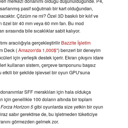
n veri merkezi donanımı olduğu düşünüldüğünde. P4,
tasarlanmış pasif soğutmalı bir kart olduğundan,
nacaktır. Çözüm ne mi? Özel 3D baskılı bir kılıf ve
n özel bir 40 mm veya 60 mm fan. Bu mod
 sırasında bile sıcaklıklar sabit kalıyor.
mı aracılığıyla gerçekleştirilir
Bazzite İşletim
am Deck (
Amazon'da 1,000$
) benzeri bir deneyim
ücüleri için yerleşik destek içerir. Ekran çıkışını idare
kleri kullanan sistem, çerçeve tamponunu başsız
 etkili bir şekilde işlevsel bir oyun GPU'suna
donanımlar SFF meraklıları için hala oldukça
 için genellikle 100 doların altında bir toplam
a
Forza Horizon 5
gibi oyunlarda size yetkin bir oyun
iraz sabır gerektirse de, bu işletmeden tüketiciye
anını görmezden gelmek zor.