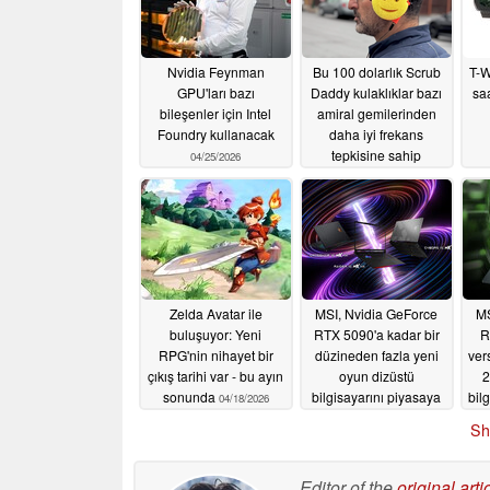
Nvidia Feynman
Bu 100 dolarlık Scrub
T-W
GPU'ları bazı
Daddy kulaklıklar bazı
saa
bileşenler için Intel
amiral gemilerinden
Foundry kullanacak
daha iyi frekans
tepkisine sahip
04/25/2026
04/22/2026
Zelda Avatar ile
MSI, Nvidia GeForce
MS
buluşuyor: Yeni
RTX 5090'a kadar bir
R
RPG'nin nihayet bir
düzineden fazla yeni
ver
çıkış tarihi var - bu ayın
oyun dizüstü
2
sonunda
bilgisayarını piyasaya
bil
04/18/2026
sürüyor
04/16/2026
Sh
Editor of the
original arti