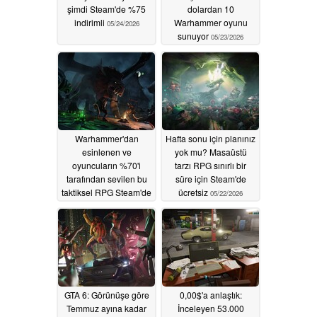
şimdi Steam'de %75
dolardan 10
indirimli
Warhammer oyunu
05/24/2026
sunuyor
05/23/2026
Warhammer'dan
Hafta sonu için planınız
esinlenen ve
yok mu? Masaüstü
oyuncuların %70'i
tarzı RPG sınırlı bir
tarafından sevilen bu
süre için Steam'de
taktiksel RPG Steam'de
ücretsiz
05/22/2026
%90 indirimde
05/23/2026
GTA 6: Görünüşe göre
0,00$'a anlaştık:
Temmuz ayına kadar
İnceleyen 53.000