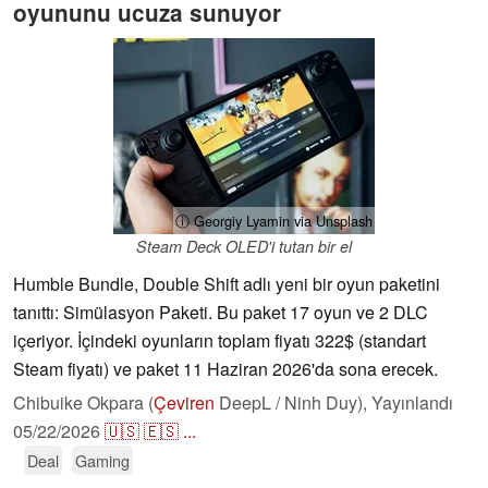
oyununu ucuza sunuyor
ⓘ Georgiy Lyamin via Unsplash
Steam Deck OLED'i tutan bir el
Humble Bundle, Double Shift adlı yeni bir oyun paketini
tanıttı: Simülasyon Paketi. Bu paket 17 oyun ve 2 DLC
içeriyor. İçindeki oyunların toplam fiyatı 322$ (standart
Steam fiyatı) ve paket 11 Haziran 2026'da sona erecek.
Chibuike Okpara (
Çeviren
DeepL / Ninh Duy),
Yayınlandı
05/22/2026
🇺🇸
🇪🇸
...
Deal
Gaming