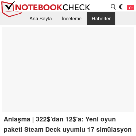
Ana Sayfa
İnceleme
Haberler
...
Öneri /SSS
Kütüphane
Satın Alma Rehberi
Arama
İletişim
Anlaşma | 322$'dan 12$'a: Yeni oyun
paketi Steam Deck uyumlu 17 simülasyon