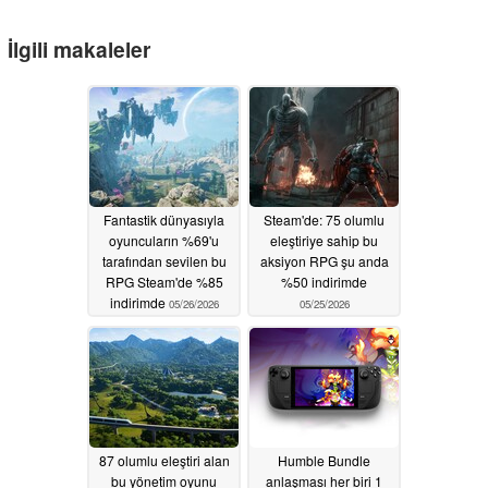
İlgili makaleler
Fantastik dünyasıyla
Steam'de: 75 olumlu
oyuncuların %69'u
eleştiriye sahip bu
tarafından sevilen bu
aksiyon RPG şu anda
RPG Steam'de %85
%50 indirimde
indirimde
05/26/2026
05/25/2026
87 olumlu eleştiri alan
Humble Bundle
bu yönetim oyunu
anlaşması her biri 1