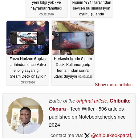
yeni bilgi yok - ve
kişinin %91'i tarafından
hayranlar rahatladı
sevilen bu simülasyon
oyunu şu anda
05/22/2026
Steam'de ücretsiz
05/22/2026
Forza Horizon 6, çıkış
Herkesin içinde Steam
tarihinden önce Valve
Deck: Kullanıcı garip
el bilgisayarı için
tren anından sonra
Steam Deck onaylıdır
utanç duyuyor
05/05/2026
05/13/2026
Show more articles
Editor of the
original article
:
Chibuike
Okpara
- Tech Writer
- 506 articles
published on Notebookcheck
since
2024
contact me via:
@chibuikeokparaf
,