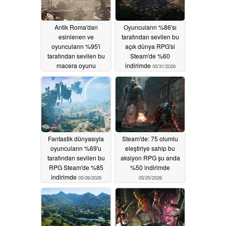
Antik Roma'dan
Oyuncuların %86'sı
esinlenen ve
tarafından sevilen bu
oyuncuların %95'i
açık dünya RPG'si
tarafından sevilen bu
Steam'de %60
macera oyunu
indirimde
05/31/2026
Steam'de %75
indirimde
06/02/2026
Fantastik dünyasıyla
Steam'de: 75 olumlu
oyuncuların %69'u
eleştiriye sahip bu
tarafından sevilen bu
aksiyon RPG şu anda
RPG Steam'de %85
%50 indirimde
indirimde
05/26/2026
05/25/2026