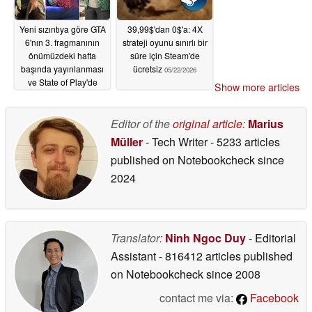
Yeni sızıntıya göre GTA
39,99$'dan 0$'a: 4X
6'nın 3. fragmanının
strateji oyunu sınırlı bir
önümüzdeki hafta
süre için Steam'de
başında yayınlanması
ücretsiz
05/22/2026
ve State of Play'de
Show more articles
gösterilmesi
planlanıyor
05/22/2026
Editor of the
original article
:
Marius
Müller
- Tech Writer
- 5233 articles
published on Notebookcheck
since
2024
Translator:
Ninh Ngoc Duy
- Editorial
Assistant
- 816412 articles published
on Notebookcheck
since 2008
contact me via:
Facebook