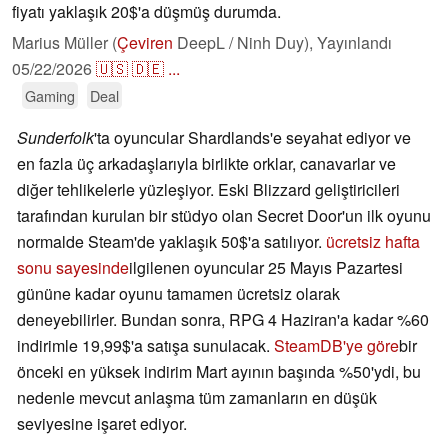
fiyatı yaklaşık 20$'a düşmüş durumda.
Marius Müller (
Çeviren
DeepL / Ninh Duy),
Yayınlandı
05/22/2026
🇺🇸
🇩🇪
...
Gaming
Deal
Sunderfolk
'ta oyuncular Shardlands'e seyahat ediyor ve
en fazla üç arkadaşlarıyla birlikte orklar, canavarlar ve
diğer tehlikelerle yüzleşiyor. Eski Blizzard geliştiricileri
tarafından kurulan bir stüdyo olan Secret Door'un ilk oyunu
normalde Steam'de yaklaşık 50$'a satılıyor.
ücretsiz hafta
sonu sayesinde
ilgilenen oyuncular 25 Mayıs Pazartesi
gününe kadar oyunu tamamen ücretsiz olarak
deneyebilirler. Bundan sonra, RPG 4 Haziran'a kadar %60
indirimle 19,99$'a satışa sunulacak.
SteamDB'ye göre
bir
önceki en yüksek indirim Mart ayının başında %50'ydi, bu
nedenle mevcut anlaşma tüm zamanların en düşük
seviyesine işaret ediyor.