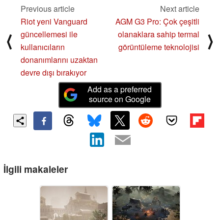
Previous article
Next article
Riot yeni Vanguard
AGM G3 Pro: Çok çeşitli
güncellemesi ile
olanaklara sahip termal
⟨
⟩
kullanıcıların
görüntüleme teknolojisi
donanımlarını uzaktan
devre dışı bırakıyor
Add as a preferred
source on Google
İlgili makaleler