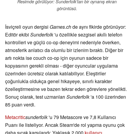
Resimde görülüyor: Sunderfolk'tan bir oynanış ekran
görüntüsü.
İsviçreli oyun dergisi
Games.ch
de aynı fikirde görünüyor:
Editör ekibi
Sunderfolk
'u özellikle sezgisel akıllı telefon
kontrolleri ve güçlü co-op deneyimi nedeniyle överken,
atmosferik anlatıcı da olumlu bir izlenim bıraktı. Diğer bir
artı nokta ise couch co-op için oyunun sadece bir
kopyasının gerekli olması - diğer oyuncular uygulama
üzerinden ücretsiz olarak katılabiliyor. Eleştiriler
çoğunlukla oldukça genel hikayeye, sınırlı karakter
özelleştirmesine ve bazen tekrar eden görevlere yönelikti.
Sonuç olarak, test uzmanları
Sunderfolk
'a 100 üzerinden
85 puan verdi.
Metacritic
sunderfolk
'u 79 Metascore ve 7,8 Kullanıcı
Puanı ile listeliyor. Ancak Steam'de rol yapma oyunu çok
daha sıcak karşılandı: Yaklaşık 2.000
kullanıcı