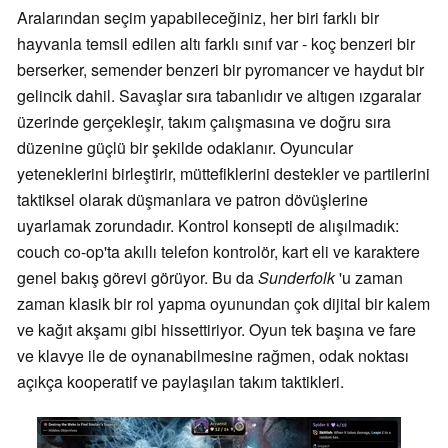
Aralarından seçim yapabileceğiniz, her biri farklı bir
hayvanla temsil edilen altı farklı sınıf var - koç benzeri bir
berserker, semender benzeri bir pyromancer ve haydut bir
gelincik dahil. Savaşlar sıra tabanlıdır ve altıgen ızgaralar
üzerinde gerçekleşir, takım çalışmasına ve doğru sıra
düzenine güçlü bir şekilde odaklanır. Oyuncular
yeteneklerini birleştirir, müttefiklerini destekler ve partilerini
taktiksel olarak düşmanlara ve patron dövüşlerine
uyarlamak zorundadır. Kontrol konsepti de alışılmadık:
couch co-op'ta akıllı telefon kontrolör, kart eli ve karaktere
genel bakış görevi görüyor. Bu da
Sunderfolk
'u zaman
zaman klasik bir rol yapma oyunundan çok dijital bir kalem
ve kağıt akşamı gibi hissettiriyor. Oyun tek başına ve fare
ve klavye ile de oynanabilmesine rağmen, odak noktası
açıkça kooperatif ve paylaşılan takım taktikleri.