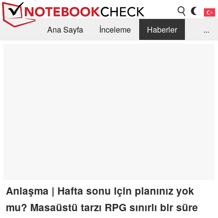
Ana Sayfa
İnceleme
Haberler
...
Öneri /SSS
Kütüphane
Satın Alma Rehberi
Arama
İletişim
Anlaşma | Hafta sonu için planınız yok
mu? Masaüstü tarzı RPG sınırlı bir süre