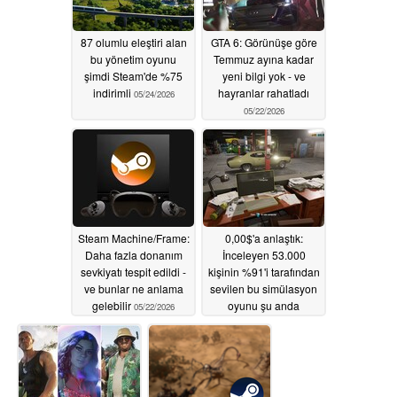
87 olumlu eleştiri alan
GTA 6: Görünüşe göre
bu yönetim oyunu
Temmuz ayına kadar
şimdi Steam'de %75
yeni bilgi yok - ve
indirimli
hayranlar rahatladı
05/24/2026
05/22/2026
Steam Machine/Frame:
0,00$'a anlaştık:
Daha fazla donanım
İnceleyen 53.000
sevkiyatı tespit edildi -
kişinin %91'i tarafından
ve bunlar ne anlama
sevilen bu simülasyon
gelebilir
oyunu şu anda
05/22/2026
Steam'de ücretsiz
05/22/2026