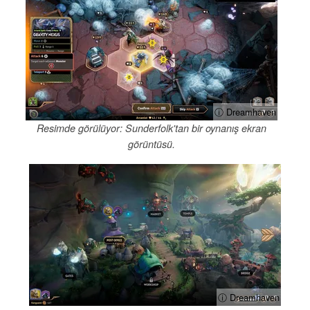
ⓘ Dreamhaven
Resimde görülüyor: Sunderfolk'tan bir oynanış ekran
görüntüsü.
ⓘ Dreamhaven