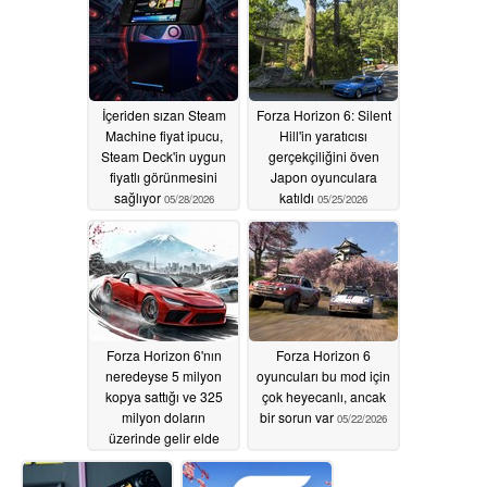
İçeriden sızan Steam
Forza Horizon 6: Silent
Machine fiyat ipucu,
Hill'in yaratıcısı
Steam Deck'in uygun
gerçekçiliğini öven
fiyatlı görünmesini
Japon oyunculara
sağlıyor
katıldı
05/28/2026
05/25/2026
Forza Horizon 6'nın
Forza Horizon 6
neredeyse 5 milyon
oyuncuları bu mod için
kopya sattığı ve 325
çok heyecanlı, ancak
milyon doların
bir sorun var
05/22/2026
üzerinde gelir elde
ettiği bildirildi
05/22/2026