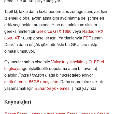
genellikle 40-60 fps'ye ulaşıyor.
Tabii ki, takip daha fazla performans zorluğu sunuyor. Işın
izlemeli global aydınlatma gibi aydınlatma geliştirmeleri
artık seçenekler arasında. Yine de, minimum sistem
gereksinimleri bir
GeForce GTX 1650
veya
Radeon RX
6500 XT
1080p görseller için. Yardımlarıyla
FSR
steam
Deck'in daha düşük çözünürlükte bu GPU'lara rakip
olması umuluyor.
Oyuncular sahip olsa bile
Valve'in yükseltilmiş OLED el
bilgisayarı
genişletilebilir depolama alanı bir avantaj
olabilir.
Forza Horizon 6
ağır bir ücret talep ediyor
sürücülerde 156GB+ boş alan
. Daha sonra biraz sıkıntı
yaşamamak için
Buhar ön yüklemesi
şimdi yayında.
Kaynak(lar)
Resmi Forza Horizon 6 web sitesi
,
Forza Horizon 6 Steam