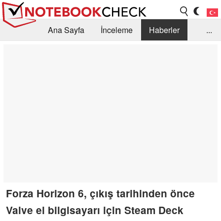
Ana Sayfa
İnceleme
Haberler
...
Öneri /SSS
Kütüphane
Satın Alma Rehberi
Arama
İletişim
Forza Horizon 6, çıkış tarihinden önce
Valve el bilgisayarı için Steam Deck