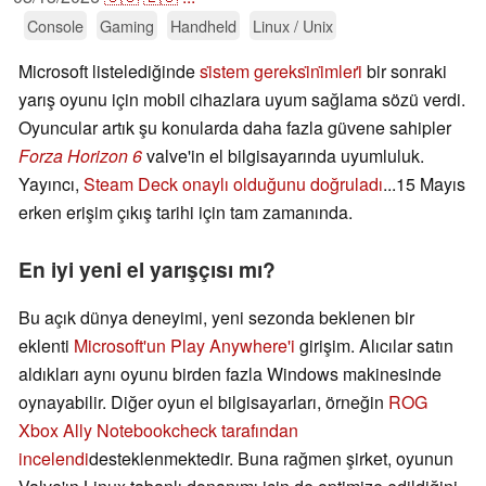
Console
Gaming
Handheld
Linux / Unix
Microsoft listelediğinde
si̇stem gereksi̇ni̇mleri̇
bir sonraki
yarış oyunu için mobil cihazlara uyum sağlama sözü verdi.
Oyuncular artık şu konularda daha fazla güvene sahipler
Forza Horizon 6
valve'in el bilgisayarında uyumluluk.
Yayıncı,
Steam Deck onaylı olduğunu doğruladı
...15 Mayıs
erken erişim çıkış tarihi için tam zamanında.
En iyi yeni el yarışçısı mı?
Bu açık dünya deneyimi, yeni sezonda beklenen bir
eklenti
Microsoft'un Play Anywhere'i
girişim. Alıcılar satın
aldıkları aynı oyunu birden fazla Windows makinesinde
oynayabilir. Diğer oyun el bilgisayarları, örneğin
ROG
Xbox Ally Notebookcheck tarafından
incelendi
desteklenmektedir. Buna rağmen şirket, oyunun