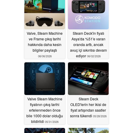
Valve, Steam Machine
Steam Deck'in fiyatı
ve Frame çıkış tarihi
Asya'da %51'e varan
hakkında daha kesin
oranda arttı, ancak
bilgiler paylaştı
avuç içi sıkıntısı devam
ediyor
06/06/2026
06/02/2026
Valve Steam Machine
Steam Deck
fiyatının çıkış tarihi
OLED'lerin her ikisi de
ertelenmeden önce
fiyat artışından saatler
bile 1000 dolar olduğu
sonra tükendi
05/28/2026
bildirildi
05/31/2026