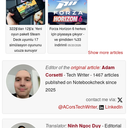
322$'dan 12$'a: Yeni
Forza Horizon 6 herkes
oyun paketi Steam
için piyasaya çıkıyor -
Deck uyumlu 17
ve şimdiden %33
simülasyon oyununu
indirimli
05/20/2026
ucuza sunuyor
Show more articles
05/22/2026
Editor of the
original article
:
Adam
Corsetti
- Tech Writer
- 1467 articles
published on Notebookcheck
since
2025
contact me via:
@ACorsTechWriter
,
LinkedIn
Translator:
Ninh Ngoc Duy
- Editorial