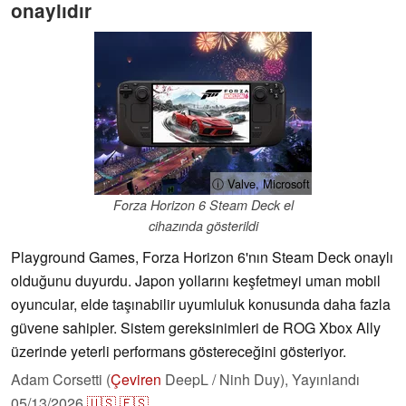
onaylıdır
ⓘ Valve, Microsoft
Forza Horizon 6 Steam Deck el
cihazında gösterildi
Playground Games, Forza Horizon 6'nın Steam Deck onaylı
olduğunu duyurdu. Japon yollarını keşfetmeyi uman mobil
oyuncular, elde taşınabilir uyumluluk konusunda daha fazla
güvene sahipler. Sistem gereksinimleri de ROG Xbox Ally
üzerinde yeterli performans göstereceğini gösteriyor.
Adam Corsetti (
Çeviren
DeepL / Ninh Duy),
Yayınlandı
05/13/2026
🇺🇸
🇪🇸
...