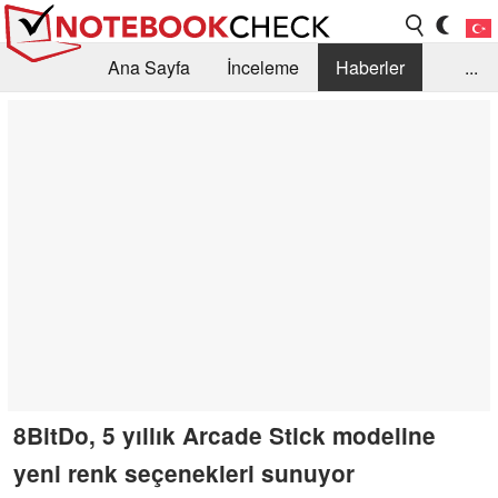
Ana Sayfa
İnceleme
Haberler
...
Öneri /SSS
Kütüphane
Satın Alma Rehberi
Arama
İletişim
8BitDo, 5 yıllık Arcade Stick modeline
yeni renk seçenekleri sunuyor