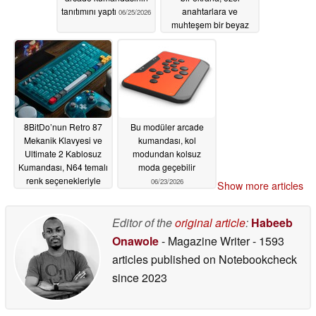
tanıtımını yaptı
anahtarlara ve
06/25/2026
muhteşem bir beyaz
versiyona sahiptir
06/25/2026
8BitDo’nun Retro 87
Bu modüler arcade
Mekanik Klavyesi ve
kumandası, kol
Ultimate 2 Kablosuz
modundan kolsuz
Kumandası, N64 temalı
moda geçebilir
renk seçenekleriyle
06/23/2026
Show more articles
piyasaya çıktı
06/24/2026
Editor of the
original article
:
Habeeb
Onawole
- Magazine Writer
- 1593
articles published on Notebookcheck
since 2023