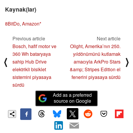
Kaynak(lar)
8BitDo
,
Amazon
Previous article
Next article
Bosch, hafif motor ve
Olight, Amerika’nın 250.
360 Wh bataryaya
yıldönümünü kutlamak
⟨
⟩
sahip Hub Drive
amacıyla ArkPro Stars
elektrikli bisiklet
&amp; Stripes Edition el
sistemini piyasaya
fenerini piyasaya sürdü
sürdü
Add as a preferred
source on Google