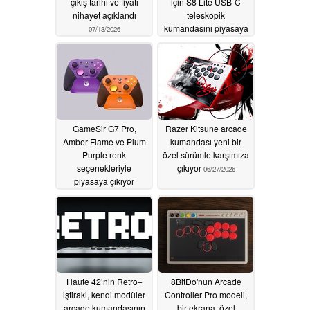
çıkış tarihi ve fiyatı
için S8 Lite USB-C
nihayet açıklandı
teleskopik
kumandasını piyasaya
07/13/2026
sürdü
07/07/2026
GameSir G7 Pro,
Razer Kitsune arcade
Amber Flame ve Plum
kumandası yeni bir
Purple renk
özel sürümle karşımıza
seçenekleriyle
çıkıyor
06/27/2026
piyasaya çıkıyor
07/02/2026
Haute 42’nin Retro+
8BitDo'nun Arcade
iştiraki, kendi modüler
Controller Pro modeli,
arcade kumandasının
bir ekrana, özel