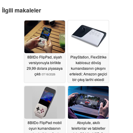
İlgili makaleler
8BitDo FlipPad, siyah
PlayStation, FlexStrike
versiyonuyla birlikte
kablosuz dövüş
29,99 dolara piyasaya
kumandasının çıkışını
çıktı
erteledi; Amazon geçici
07/16/2026
bir çıkış tarihi ekledi
07/15/2026
8BitDo FlipPad mobil
Abxylute, akıllı
oyun kumandasının
telefonlar ve tabletler