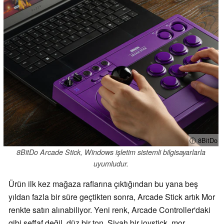
ⓘ 8BitDo
8BitDo Arcade Stick, Windows işletim sistemli bilgisayarlarla
uyumludur.
Ürün ilk kez mağaza raflarına çıktığından bu yana beş
yıldan fazla bir süre geçtikten sonra, Arcade Stick artık Mor
renkte satın alınabiliyor. Yeni renk, Arcade Controller'daki
gibi şeffaf değil, düz bir ton. Siyah bir joystick, mor