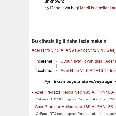
unknown
:
>> Daha fazla bilgi
Mobil işlemciler kar
Bu cihazla ilgili daha fazla makale
Acer Nitro V 15 AI ANV15-42
(
Nitro V 15 Seri
)
İnceleme
•
Uygun fiyatlı oyun girişi: Acer 
|
İnceleme
•
Acer Nitro V 15 ANV15-51 ince
Aynı
Ekran boyutunda ve/veya ağırlık
Acer Predator Helios Neo 16S AI PHN16S-I5
GeForce RTX 5070 Laptop, Panther Lake Ultra 7 356H
Acer Predator Helios Neo 16S AI PHN16S-I51
GeForce RTX 5060 Laptop, Panther Lake Ultra 9 386H