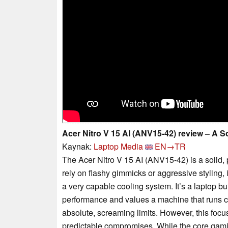
Acer Nitro V 15 AI (ANV15-42) review – A 
Kaynak:
Laptop Media
EN→TR
The Acer Nitro V 15 AI (ANV15-42) is a solid, 
rely on flashy gimmicks or aggressive styling,
a very capable cooling system. It’s a laptop bu
performance and values a machine that runs c
absolute, screaming limits. However, this focus
predictable compromises. While the core gami