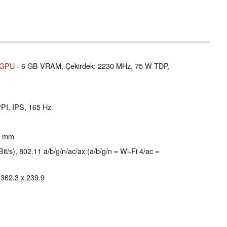
 GPU
- 6 GB VRAM, Çekirdek: 2230 MHz, 75 W TDP,
PPI, IPS, 165 Hz
.5 mm
s), 802.11 a/b/g/n/ac/ax (a/b/g/n = Wi-Fi 4/ac =
x 362.3 x 239.9