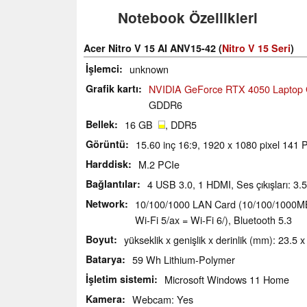
Notebook Özellikleri
Acer Nitro V 15 AI ANV15-42 (
Nitro V 15 Seri
)
İşlemci
unknown
Grafik kartı
NVIDIA GeForce RTX 4050 Laptop
GDDR6
Bellek
16 GB
, DDR5
Görüntü
15.60 inç 16:9, 1920 x 1080 pixel 141 
Harddisk
M.2 PCIe
Bağlantılar
4 USB 3.0, 1 HDMI, Ses çıkışları: 3
Network
10/100/1000 LAN Card (10/100/1000MBit/
Wi-Fi 5/ax = Wi-Fi 6/), Bluetooth 5.3
Boyut
yükseklik x genişlik x derinlik (mm): 23.5 
Batarya
59 Wh Lithium-Polymer
İşletim sistemi
Microsoft Windows 11 Home
Kamera
Webcam: Yes