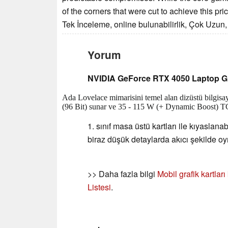
of the corners that were cut to achieve this pric
Tek İnceleme, online bulunabilirlik, Çok Uzun,
Yorum
NVIDIA GeForce RTX 4050 Laptop 
Ada Lovelace mimarisini temel alan dizüstü bilgisay
(96 Bit) sunar ve 35 - 115 W (+ Dynamic Boost) TGP 
1. sınıf masa üstü kartları ile kıyaslana
biraz düşük detaylarda akıcı şekilde oy
>> Daha fazla bilgi
Mobil grafik kartlar
Listesi
.