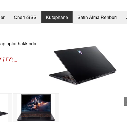
er
Öneri /SSS
Kütüphane
Satın Alma Rehberi
laptoplar hakkında

🇺🇸
...