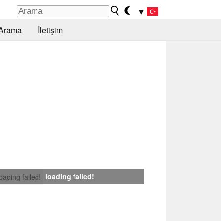
▼
Arama
İletişim
loading failed!
loading failed!