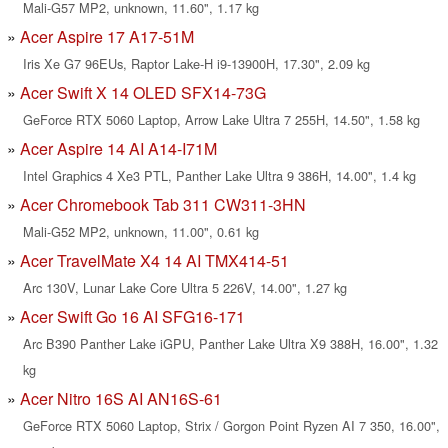
Mali-G57 MP2, unknown, 11.60", 1.17 kg
Acer Aspire 17 A17-51M
Iris Xe G7 96EUs, Raptor Lake-H i9-13900H, 17.30", 2.09 kg
Acer Swift X 14 OLED SFX14-73G
GeForce RTX 5060 Laptop, Arrow Lake Ultra 7 255H, 14.50", 1.58 kg
Acer Aspire 14 AI A14-I71M
Intel Graphics 4 Xe3 PTL, Panther Lake Ultra 9 386H, 14.00", 1.4 kg
Acer Chromebook Tab 311 CW311-3HN
Mali-G52 MP2, unknown, 11.00", 0.61 kg
Acer TravelMate X4 14 AI TMX414-51
Arc 130V, Lunar Lake Core Ultra 5 226V, 14.00", 1.27 kg
Acer Swift Go 16 AI SFG16-171
Arc B390 Panther Lake iGPU, Panther Lake Ultra X9 388H, 16.00", 1.32
kg
Acer Nitro 16S AI AN16S-61
GeForce RTX 5060 Laptop, Strix / Gorgon Point Ryzen AI 7 350, 16.00",