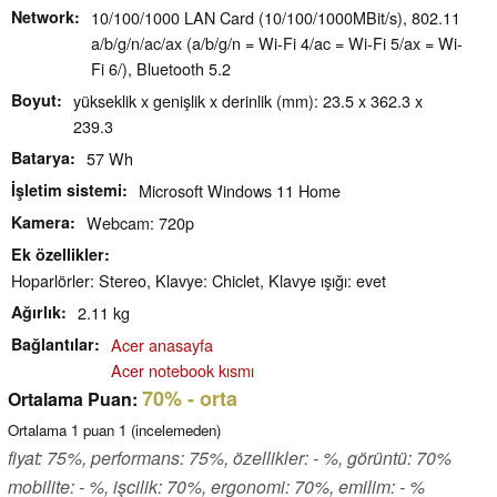
Network
10/100/1000 LAN Card (10/100/1000MBit/s), 802.11
a/b/g/n/ac/ax (a/b/g/n = Wi-Fi 4/ac = Wi-Fi 5/ax = Wi-
Fi 6/), Bluetooth 5.2
Boyut
yükseklik x genişlik x derinlik (mm): 23.5 x 362.3 x
239.3
Batarya
57 Wh
İşletim sistemi
Microsoft Windows 11 Home
Kamera
Webcam: 720p
Ek özellikler
Hoparlörler: Stereo, Klavye: Chiclet, Klavye ışığı: evet
Ağırlık
2.11 kg
Bağlantılar
Acer anasayfa
Acer notebook kısmı
70%
- orta
Ortalama Puan:
Ortalama
1
puan
1
(incelemeden)
fiyat: 75%, performans: 75%, özellikler: - %, görüntü: 70%
mobilite: - %, işcilik: 70%, ergonomi: 70%, emilim: - %