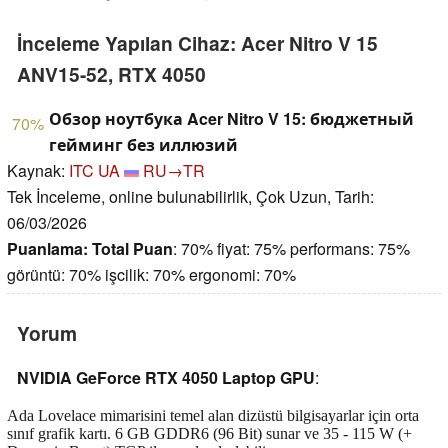
İnceleme Yapılan Cihaz: Acer Nitro V 15
ANV15-52, RTX 4050
Обзор ноутбука Acer Nitro V 15: бюджетный
70%
гейминг без иллюзий
Kaynak:
ITC UA
RU→TR
Tek İnceleme, online bulunabilirlik, Çok Uzun, Tarih:
06/03/2026
Puanlama:
Total Puan
: 70% fiyat: 75% performans: 75%
görüntü: 70% işcilik: 70% ergonomi: 70%
Yorum
NVIDIA GeForce RTX 4050 Laptop GPU
:
Ada Lovelace mimarisini temel alan dizüstü bilgisayarlar için orta
sınıf grafik kartı. 6 GB GDDR6 (96 Bit) sunar ve 35 - 115 W (+