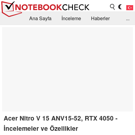
Ana Sayfa
İnceleme
Haberler
...
Öneri /SSS
Kütüphane
Satın Alma Rehberi
Arama
İletişim
Acer Nitro V 15 ANV15-52, RTX 4050 -
İncelemeler ve Özellikler