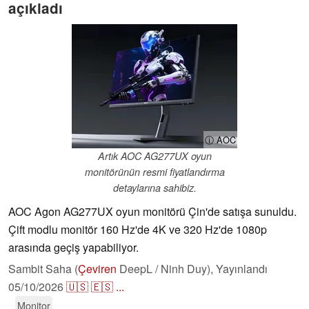
açıkladı
ⓘ AOC
Artık AOC AG277UX oyun
monitörünün resmi fiyatlandırma
detaylarına sahibiz.
AOC Agon AG277UX oyun monitörü Çin'de satışa sunuldu.
Çift modlu monitör 160 Hz'de 4K ve 320 Hz'de 1080p
arasında geçiş yapabiliyor.
Sambit Saha (
Çeviren
DeepL / Ninh Duy),
Yayınlandı
05/10/2026
🇺🇸
🇪🇸
...
Monitor