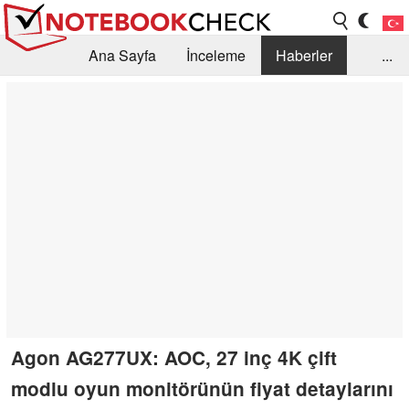
Ana Sayfa
İnceleme
Haberler
...
Öneri /SSS
Kütüphane
Satın Alma Rehberi
Arama
İletişim
Agon AG277UX: AOC, 27 inç 4K çift
modlu oyun monitörünün fiyat detaylarını