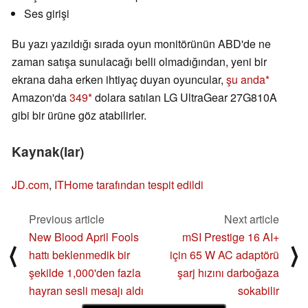
Ses girişi
Bu yazı yazıldığı sırada oyun monitörünün ABD'de ne
zaman satışa sunulacağı belli olmadığından, yeni bir
ekrana daha erken ihtiyaç duyan oyuncular,
şu anda
Amazon'da
349
dolara satılan LG UltraGear 27G810A
gibi bir ürüne göz atabilirler.
Kaynak(lar)
JD.com
,
ITHome tarafından tespit edildi
Previous article
Next article
New Blood April Fools
mSI Prestige 16 AI+
⟨
⟩
hattı beklenmedik bir
için 65 W AC adaptörü
şekilde 1,000'den fazla
şarj hızını darboğaza
hayran sesli mesajı aldı
sokabilir