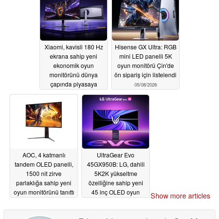
Xiaomi, kavisli 180 Hz
Hisense GX Ultra: RGB
ekrana sahip yeni
mini LED panelli 5K
ekonomik oyun
oyun monitörü Çin'de
monitörünü dünya
ön sipariş için listelendi
çapında piyasaya
05/08/2026
sürdü
05/08/2026
AOC, 4 katmanlı
UltraGear Evo
tandem OLED panelli,
45GX950B: LG, dahili
1500 nit zirve
5K2K yükseltme
parlaklığa sahip yeni
özelliğine sahip yeni
oyun monitörünü tanıttı
45 inç OLED oyun
Show more articles
monitörünü piyasaya
05/02/2026
sürdü
05/02/2026