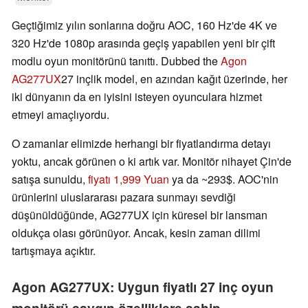
Geçtiğimiz yılın sonlarına doğru AOC, 160 Hz'de 4K ve
320 Hz'de 1080p arasında geçiş yapabilen yeni bir çift
modlu oyun monitörünü tanıttı. Dubbed the
Agon
AG277UX
27 inçlik model, en azından kağıt üzerinde, her
iki dünyanın da en iyisini isteyen oyunculara hizmet
etmeyi amaçlıyordu.
O zamanlar elimizde herhangi bir fiyatlandırma detayı
yoktu, ancak görünen o ki artık var. Monitör nihayet Çin'de
satışa sunuldu,
fiyatı 1,999 Yuan
ya da ~293$. AOC'nin
ürünlerini uluslararası pazara sunmayı sevdiği
düşünüldüğünde, AG277UX için küresel bir lansman
oldukça olası görünüyor. Ancak, kesin zaman dilimi
tartışmaya açıktır.
Agon AG277UX: Uygun fiyatlı 27 inç oyun