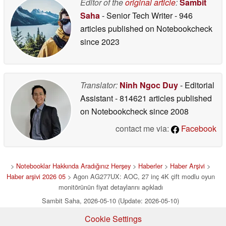
Editor of the
original article
:
Sambit
Saha
- Senior Tech Writer
- 946
articles published on Notebookcheck
since 2023
Translator:
Ninh Ngoc Duy
- Editorial
Assistant
- 814621 articles published
on Notebookcheck
since 2008
contact me via:
Facebook
>
Notebooklar Hakkında Aradığınız Herşey
>
Haberler
>
Haber Arşivi
>
Haber arşivi 2026 05
> Agon AG277UX: AOC, 27 inç 4K çift modlu oyun
monitörünün fiyat detaylarını açıkladı
Sambit Saha, 2026-05-10 (Update: 2026-05-10)
Cookie Settings