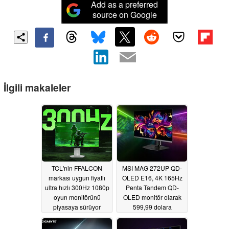
Add as a preferred
source on Google
İlgili makaleler
TCL'nin FFALCON
MSI MAG 272UP QD-
markası uygun fiyatlı
OLED E16, 4K 165Hz
ultra hızlı 300Hz 1080p
Penta Tandem QD-
oyun monitörünü
OLED monitör olarak
piyasaya sürüyor
599,99 dolara
piyasaya sürülüyor
05/25/2026
05/19/2026