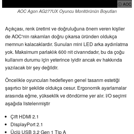
ⓘ AOC
AOC Agon AG277UX Oyuncu Monitörünün Boyutları
Açıkçası, renk üretimi ve doğruluğuna önem veren kişiler
de AOC'nin rakamları doğru çıkarsa üründen oldukça
memnun kalacaklardır. Sunulan mini LED arka aydınlatma
yok. Maksimum parlaklık 600 nit civarındadır, bu da çoğu
kullanım durumu için yeterince iyidir ancak ev hakkında
yazılacak bir şey değildir.
Öncelikle oyuncuları hedefleyen genel tasarım estetiği
şaşırtıcı bir şekilde oldukça cesur. Ergonomik ayarlamalar
arasında eğme, yükseklik ve döndürme yer alır. I/O seçimi
aşağıda listelenmiştir
Çift HDMI 2.1
DisplayPort 2.1
Üçlü USB 3.2 Gen 1 Tip A