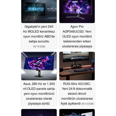
Gigabyte'ın yeni 240
Agon Pro
Hz WOLED kenarlıksız
AGP346UCSD: Yeni
oyun monitörü ABD'de
OLED oyun monitörü
satışa sunuldu
beklenenden erken
uluslararası piyasaya
05/14/2026
sürüldü
05/14/2026
Asus, 280 Hz ve 1.300
ROG Strix XG129C:
nit OLED panele sahip
Yeni 24:9 dokunmatik
yeni oyun monitörünü
ekranlı ikincil
uluslararası olarak
monitörün uluslararası
piyasaya sürdü
fiyatı açıklandı
05/12/2026
05/13/2026