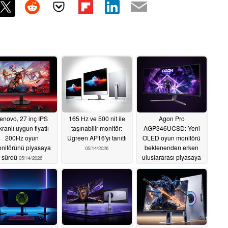
enovo, 27 inç IPS
165 Hz ve 500 nit ile
Agon Pro
kranlı uygun fiyatlı
taşınabilir monitör:
AGP346UCSD: Yeni
200Hz oyun
Ugreen AP16'yı tanıttı
OLED oyun monitörü
nitörünü piyasaya
beklenenden erken
05/14/2026
sürdü
uluslararası piyasaya
05/14/2026
sürüldü
05/14/2026