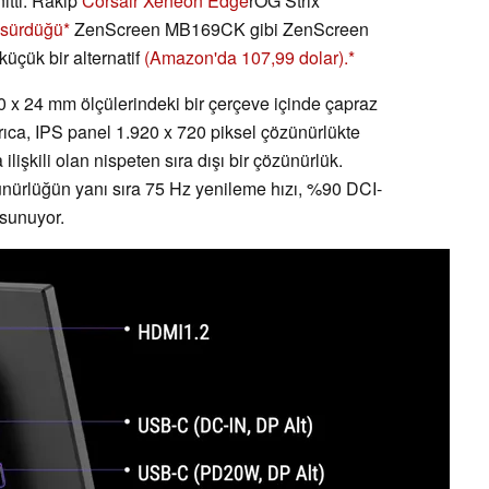
ıttı. Rakip
Corsair Xeneon Edge
rOG Strix
sürdüğü
ZenScreen MB169CK gibi ZenScreen
küçük bir alternatif
(Amazon'da 107,99 dolar).
 x 24 mm ölçülerindeki bir çerçeve içinde çapraz
Ayrıca, IPS panel 1.920 x 720 piksel çözünürlükte
ilişkili olan nispeten sıra dışı bir çözünürlük.
ünürlüğün yanı sıra 75 Hz yenileme hızı, %90 DCI-
sunuyor.