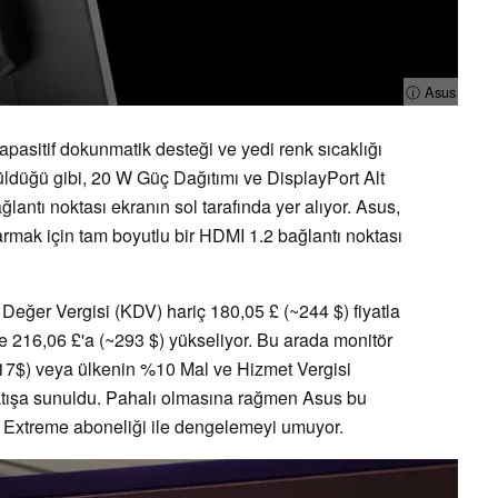
ⓘ Asus
pasitif dokunmatik desteği ve yedi renk sıcaklığı
ldüğü gibi, 20 W Güç Dağıtımı ve DisplayPort Alt
lantı noktası ekranın sol tarafında yer alıyor. Asus,
mak için tam boyutlu bir HDMI 1.2 bağlantı noktası
eğer Vergisi (KDV) hariç 180,05 £ (~244 $) fiyatla
e 216,06 £'a (~293 $) yükseliyor. Bu arada monitör
7$) veya ülkenin %10 Mal ve Hizmet Vergisi
atışa sunuldu. Pahalı olmasına rağmen Asus bu
64 Extreme aboneliği ile dengelemeyi umuyor.