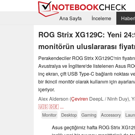
Ana Sayfa
İnceleme
Haberl
ROG Strix XG129C: Yeni 24:9
monitörün uluslararası fiyat
Perakendeciler ROG Strix XG129C'nin fiyatın
Avustralya ve İngiltere'de listelenen Asus R
inç ekran, çift USB Type-C bağlantı noktası 
bir ikincil monitör olarak kullanım için ayarlan
içeriyor.
Alex Alderson (
Çeviren
DeepL / Ninh Duy),
Y
🇺🇸
🇩🇪
...
Monitor
Desktop
Gaming
Accessory
Laun
Asus geçtiğimiz hafta ROG Strix XG129