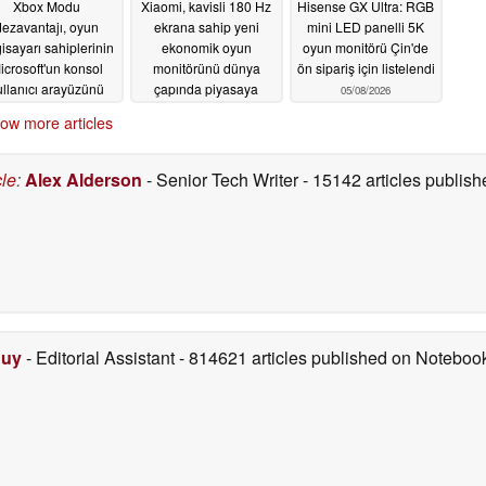
Xbox Modu
Xiaomi, kavisli 180 Hz
Hisense GX Ultra: RGB
dezavantajı, oyun
ekrana sahip yeni
mini LED panelli 5K
gisayarı sahiplerinin
ekonomik oyun
oyun monitörü Çin'de
icrosoft'un konsol
monitörünü dünya
ön sipariş için listelendi
ullanıcı arayüzünü
çapında piyasaya
05/08/2026
niden düşünmesine
sürdü
05/08/2026
ow more articles
eden oldu
05/09/2026
cle
:
Alex Alderson
- Senior Tech Writer
- 15142 articles publi
Duy
- Editorial Assistant
- 814621 articles published on Notebo