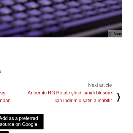
ⓘ Asus
a
Next article
kış
Anbernic RG Rotate şimdi sınırlı bir süre
⟩
dından
için indirimle satın alınabilir
Add as a preferred
source on Google