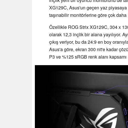
inçlik yeni bir oyuncu monitörünü de tan
XG129C, Asus'un geçen yaz piyasaya
taşınabilir monitörlerine göre çok daha 
Özellikle ROG Strix XG129C, 304 x 130
olarak 12,3 inçlik bir alana yayılıyor. 
çıkış veriyor, bu da 24:9 en boy oranıyla 
Asus'a göre, ekran 300 nit'e kadar çöz
P3 ve %125 sRGB renk alanı kapsamı 