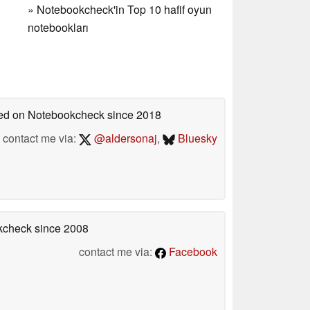
»
Notebookcheck'in Top 10 hafif oyun
notebookları
shed on Notebookcheck
since 2018
contact me via:
@aldersonaj
,
Bluesky
okcheck
since 2008
contact me via:
Facebook