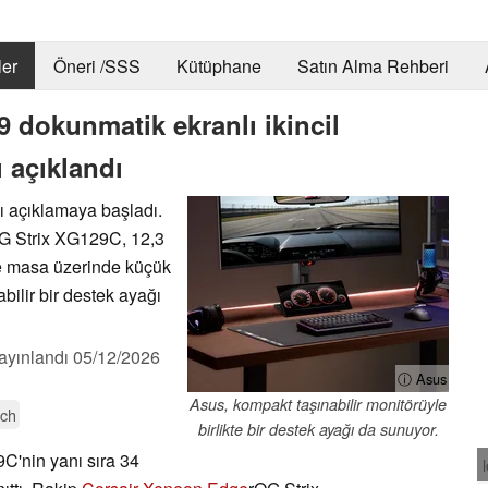
er
Öneri /SSS
Kütüphane
Satın Alma Rehberi
 dokunmatik ekranlı ikincil
ı açıklandı
ı açıklamaya başladı.
OG Strix XG129C, 12,3
ve masa üzerinde küçük
abilir bir destek ayağı
ayınlandı
05/12/2026
ⓘ Asus
Asus, kompakt taşınabilir monitörüyle
ch
birlikte bir destek ayağı da sunuyor.
C'nin yanı sıra 34