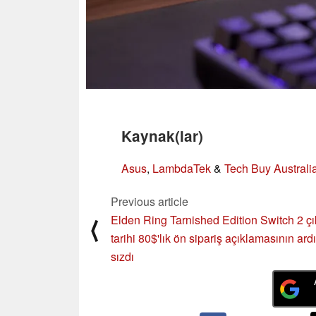
Kaynak(lar)
Asus
,
LambdaTek
&
Tech Buy Australi
Previous article
Elden Ring Tarnished Edition Switch 2 çı
⟨
tarihi 80$'lık ön sipariş açıklamasının ar
sızdı