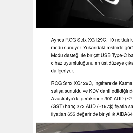
Ayrıca ROG Strix XG129C, 10 noktalı ka
modu sunuyor. Yukarıdaki resimde görü
Modu desteği ile bir çift USB Type-C bağ
cihaz uyumluluğunu en üst düzeye çıkar
da içeriyor.
ROG Strix XG129C, İngiltere'de Katma D
satışa sunuldu ve KDV dahil edildiğind
Avustralya'da perakende 300 AUD (~21
(GST) hariç 272 AUD (~197$) fiyatla s
fiyatları 65$ değerinde bir yıllık AIDA