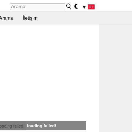
▼
Arama
İletişim
loading failed!
loading failed!