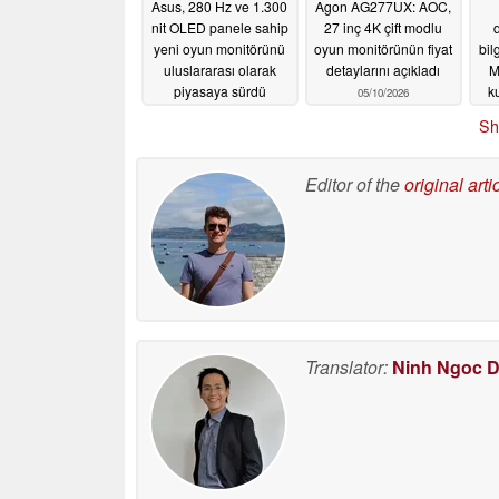
Asus, 280 Hz ve 1.300
Agon AG277UX: AOC,
nit OLED panele sahip
27 inç 4K çift modlu
yeni oyun monitörünü
oyun monitörünün fiyat
bil
uluslararası olarak
detaylarını açıkladı
M
piyasaya sürdü
k
05/10/2026
ye
05/13/2026
Sh
n
Editor of the
original arti
Translator:
Ninh Ngoc 