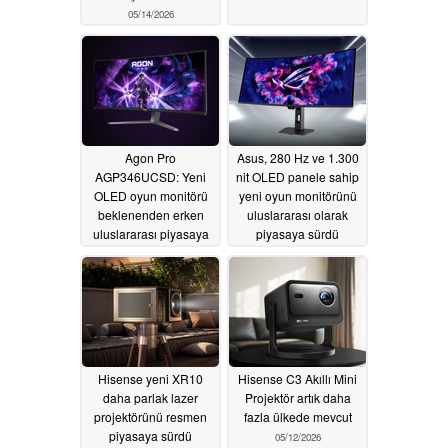
05/14/2026
Agon Pro
Asus, 280 Hz ve 1.300
AGP346UCSD: Yeni
nit OLED panele sahip
OLED oyun monitörü
yeni oyun monitörünü
beklenenden erken
uluslararası olarak
uluslararası piyasaya
piyasaya sürdü
sürüldü
05/14/2026
05/13/2026
Hisense yeni XR10
Hisense C3 Akıllı Mini
daha parlak lazer
Projektör artık daha
projektörünü resmen
fazla ülkede mevcut
piyasaya sürdü
05/12/2026