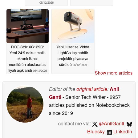
05/12/2026
ROG Strix XG129C:
Yeni Hisense Vidda
Yeni 24:9 dokunmatik
LightGo taşınabilir
ekranlı ikincil
projektör piyasaya
monitörün uluslararası
sürüldü
05/12/2026
fiyatı açıklandı
05/12/2026
Show more articles
Editor of the
original article
:
Anil
Ganti
- Senior Tech Writer
- 2957
articles published on Notebookcheck
since 2019
contact me via:
@AnilGanti
,
Bluesky
,
LinkedIn