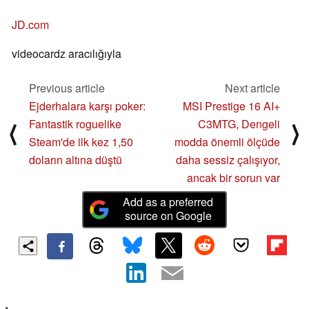
JD.com
videocardz aracılığıyla
Previous article
Next article
Ejderhalara karşı poker:
MSI Prestige 16 AI+
Fantastik roguelike
C3MTG, Dengeli
⟨
⟩
Steam'de ilk kez 1,50
modda önemli ölçüde
doların altına düştü
daha sessiz çalışıyor,
ancak bir sorun var
Add as a preferred
source on Google