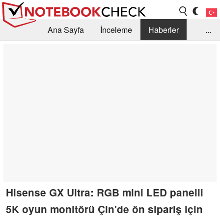
Ana Sayfa
İnceleme
Haberler
...
Öneri /SSS
Kütüphane
Satın Alma Rehberi
Arama
İletişim
Hisense GX Ultra: RGB mini LED panelli
5K oyun monitörü Çin'de ön sipariş için