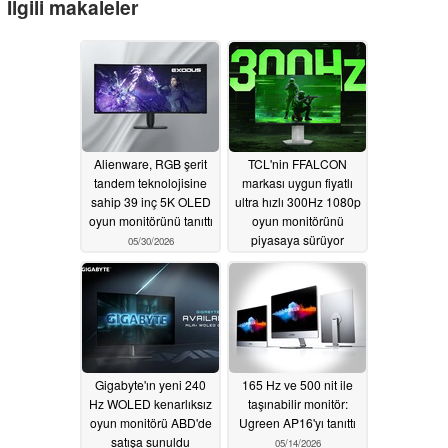
İlgili makaleler
Alienware, RGB şerit
TCL'nin FFALCON
tandem teknolojisine
markası uygun fiyatlı
sahip 39 inç 5K OLED
ultra hızlı 300Hz 1080p
oyun monitörünü tanıttı
oyun monitörünü
piyasaya sürüyor
05/30/2026
05/25/2026
Gigabyte'ın yeni 240
165 Hz ve 500 nit ile
Hz WOLED kenarlıksız
taşınabilir monitör:
oyun monitörü ABD'de
Ugreen AP16'yı tanıttı
satışa sunuldu
05/14/2026