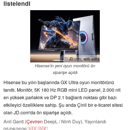
listelendi
ⓘ JD.com, with edits
Hisense'in yeni oyun monitörü ön
siparişe açıldı
Hisense bu yılın başlarında GX Ultra oyun monitörünü
tanıttı. Monitör, 5K 180 Hz RGB mini LED panel, 2.000 nit
en yüksek parlaklık ve DP 2.1 bağlantı noktası gibi bazı
etkileyici özelliklere sahip. Şu anda Çinli bir e-ticaret sitesi
olan JD.com'da ön siparişe açıldı.
Anil Ganti (
Çeviren
DeepL / Ninh Duy),
Yayınlandı
05/08/2026
🇺🇸
🇩🇪
...