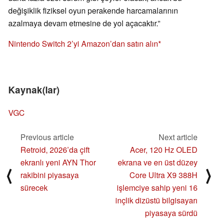
değişiklik fiziksel oyun perakende harcamalarının
azalmaya devam etmesine de yol açacaktır.”
Nintendo Switch 2’yi Amazon’dan satın alın
Kaynak(lar)
VGC
Previous article
Next article
Retroid, 2026’da çift
Acer, 120 Hz OLED
ekranlı yeni AYN Thor
ekrana ve en üst düzey
⟨
⟩
rakibini piyasaya
Core Ultra X9 388H
sürecek
işlemciye sahip yeni 16
inçlik dizüstü bilgisayarı
piyasaya sürdü