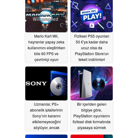
şeyin olmadığını” kabul
ediyorlar.
07/29/2026
Mario Kart Wii,
Fiziksel PS5 oyunları
hayranlar yapay zeka
50 €'ya kadar daha
kullanımını eleştirirken
ucuz olsa da
bile 60 FPS ve
PlayStation Store'un
çevrimiçi oyun
tekeli indirimleri
özellikleriyle PC'ye
sınırlayabilir
07/10/2026
uyarlanıyor.
07/19/2026
Uzmanlar, PS+
Bir içeriden gelen
abonelik iptallerinin
bilgiye göre,
Sony’nin kararını
PlayStation oyunlarını
etkilemeyeceğini
fiziksel disk formatında
söylüyor, ancak
piyasaya sürmek
oyuncular aynı fikirde
zorunda; aksi takdirde