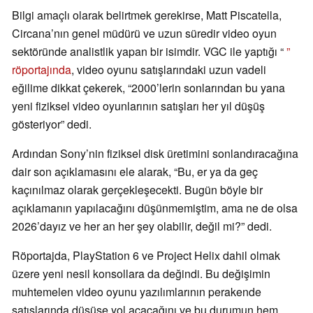
Bilgi amaçlı olarak belirtmek gerekirse, Matt Piscatella,
Circana’nın genel müdürü ve uzun süredir video oyun
sektöründe analistlik yapan bir isimdir. VGC ile yaptığı “
”
röportajında
, video oyunu satışlarındaki uzun vadeli
eğilime dikkat çekerek, “2000’lerin sonlarından bu yana
yeni fiziksel video oyunlarının satışları her yıl düşüş
gösteriyor” dedi.
Ardından Sony’nin fiziksel disk üretimini sonlandıracağına
dair son açıklamasını ele alarak, “Bu, er ya da geç
kaçınılmaz olarak gerçekleşecekti. Bugün böyle bir
açıklamanın yapılacağını düşünmemiştim, ama ne de olsa
2026’dayız ve her an her şey olabilir, değil mi?” dedi.
Röportajda, PlayStation 6 ve Project Helix dahil olmak
üzere yeni nesil konsollara da değindi. Bu değişimin
muhtemelen video oyunu yazılımlarının perakende
satışlarında düşüşe yol açacağını ve bu durumun hem