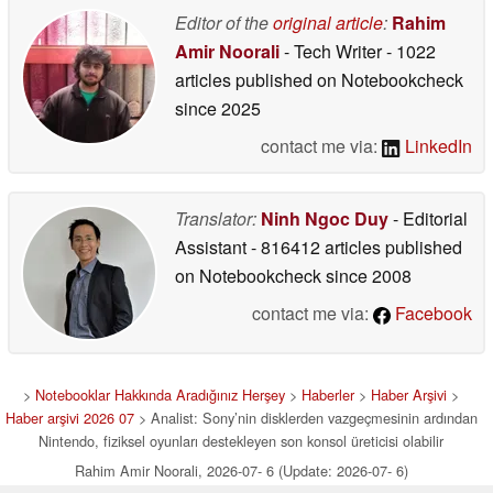
Editor of the
original article
:
Rahim
Amir Noorali
- Tech Writer
- 1022
articles published on Notebookcheck
since 2025
contact me via:
LinkedIn
Translator:
Ninh Ngoc Duy
- Editorial
Assistant
- 816412 articles published
on Notebookcheck
since 2008
contact me via:
Facebook
>
Notebooklar Hakkında Aradığınız Herşey
>
Haberler
>
Haber Arşivi
>
Haber arşivi 2026 07
> Analist: Sony’nin disklerden vazgeçmesinin ardından
Nintendo, fiziksel oyunları destekleyen son konsol üreticisi olabilir
Rahim Amir Noorali, 2026-07- 6 (Update: 2026-07- 6)