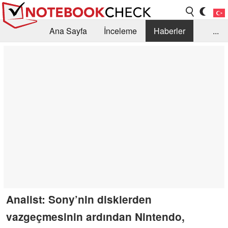
Ana Sayfa
İnceleme
Haberler
...
Öneri /SSS
Kütüphane
Satın Alma Rehberi
Arama
İletişim
Analist: Sony’nin disklerden
vazgeçmesinin ardından Nintendo,