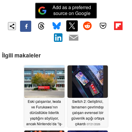
Add as a preferred
source on Google
İlgili makaleler
Eski çalışanlar, Iwata
Switch 2: Geliştirici,
ve Furukawa’nın
tamamen çevrimdışı
dürüstlükle liderlik
çalışan evrensel bir
yaptığını söylüyor,
güvenlik açığı ortaya
ancak Nintendo’da “iş-
çıkardı
07/21/2026
yaşam dengesi diye bir