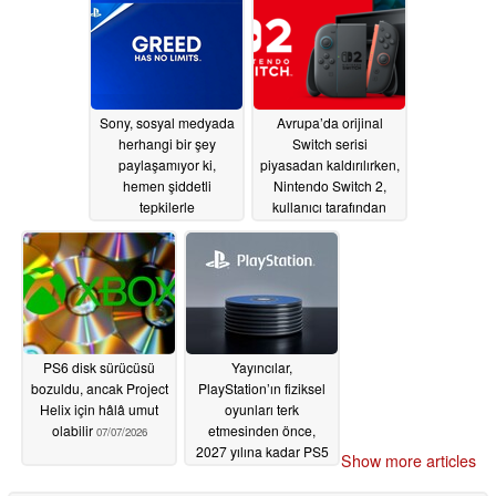
değil
PS6’nın lansmanı
07/10/2026
başarısız olacak
07/09/2026
Sony, sosyal medyada
Avrupa’da orijinal
herhangi bir şey
Switch serisi
paylaşamıyor ki,
piyasadan kaldırılırken,
hemen şiddetli
Nintendo Switch 2,
tepkilerle
kullanıcı tarafından
karşılaşmasın
değiştirilebilir bir
07/08/2026
batarya ile
güncellenmiştir
07/07/2026
PS6 disk sürücüsü
Yayıncılar,
bozuldu, ancak Project
PlayStation’ın fiziksel
Helix için hâlâ umut
oyunları terk
olabilir
etmesinden önce,
07/07/2026
2027 yılına kadar PS5
Show more articles
disklerini piyasadan
çekebilir
07/07/2026