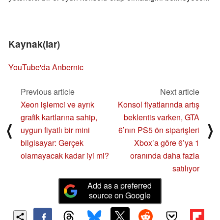
Kaynak(lar)
YouTube'da Anbernic
Previous article
Next article
Xeon işlemci ve ayrık
Konsol fiyatlarında artış
grafik kartlarına sahip,
beklentis varken, GTA
⟨
⟩
uygun fiyatlı bir mini
6’nın PS5 ön siparişleri
bilgisayar: Gerçek
Xbox’a göre 6’ya 1
olamayacak kadar iyi mi?
oranında daha fazla
satılıyor
Add as a preferred
source on Google