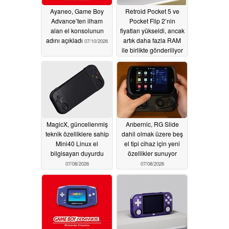
Ayaneo, Game Boy
Retroid Pocket 5 ve
Advance’ten ilham
Pocket Flip 2’nin
alan el konsolunun
fiyatları yükseldi, ancak
adını açıkladı
artık daha fazla RAM
07/10/2026
ile birlikte gönderiliyor
07/09/2026
MagicX, güncellenmiş
Anbernic, RG Slide
teknik özelliklere sahip
dahil olmak üzere beş
Mini40 Linux el
el tipi cihaz için yeni
bilgisayarı duyurdu
özellikler sunuyor
07/08/2026
07/08/2026