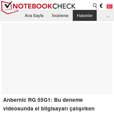
Ana Sayfa
İnceleme
Haberler
...
Öneri /SSS
Kütüphane
Satın Alma Rehberi
Arama
İletişim
Anbernic RG 55G1: Bu deneme
videosunda el bilgisayarı çalışırken