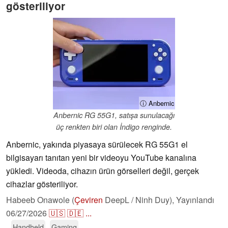
gösteriliyor
ⓘ Anbernic
Anbernic RG 55G1, satışa sunulacağı
üç renkten biri olan İndigo renginde.
Anbernic, yakında piyasaya sürülecek RG 55G1 el
bilgisayarı tanıtan yeni bir videoyu YouTube kanalına
yükledi. Videoda, cihazın ürün görselleri değil, gerçek
cihazlar gösteriliyor.
Habeeb Onawole (
Çeviren
DeepL / Ninh Duy),
Yayınlandı
06/27/2026
🇺🇸
🇩🇪
...
Handheld
Gaming