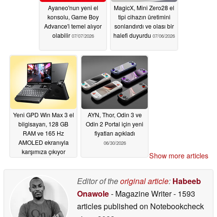
Ayaneo'nun yeni el
MagicX, Mini Zero28 el
konsolu, Game Boy
tipi cihazın üretimini
Advance'i temel alıyor
sonlandırdı ve olası bir
olabilir
halefi duyurdu
07/07/2026
07/06/2026
Yeni GPD Win Max 3 el
AYN, Thor, Odin 3 ve
bilgisayarı, 128 GB
Odin 2 Portal için yeni
RAM ve 165 Hz
fiyatları açıkladı
AMOLED ekranıyla
06/30/2026
karşımıza çıkıyor
Show more articles
07/01/2026
Editor of the
original article
:
Habeeb
Onawole
- Magazine Writer
- 1593
articles published on Notebookcheck