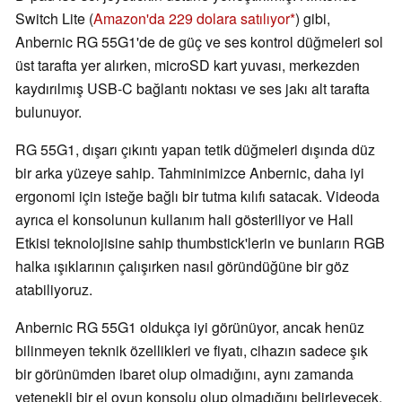
Switch Lite (
Amazon'da 229 dolara satılıyor
) gibi,
Anbernic RG 55G1'de de güç ve ses kontrol düğmeleri sol
üst tarafta yer alırken, microSD kart yuvası, merkezden
kaydırılmış USB-C bağlantı noktası ve ses jakı alt tarafta
bulunuyor.
RG 55G1, dışarı çıkıntı yapan tetik düğmeleri dışında düz
bir arka yüzeye sahip. Tahminimizce Anbernic, daha iyi
ergonomi için isteğe bağlı bir tutma kılıfı satacak. Videoda
ayrıca el konsolunun kullanım hali gösteriliyor ve Hall
Etkisi teknolojisine sahip thumbstick'lerin ve bunların RGB
halka ışıklarının çalışırken nasıl göründüğüne bir göz
atabiliyoruz.
Anbernic RG 55G1 oldukça iyi görünüyor, ancak henüz
bilinmeyen teknik özellikleri ve fiyatı, cihazın sadece şık
bir görünümden ibaret olup olmadığını, aynı zamanda
yetenekli bir el oyun konsolu olup olmadığını belirleyecek.